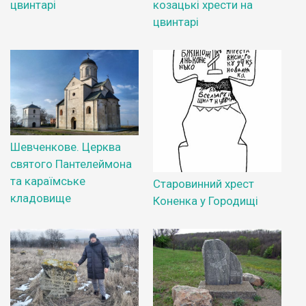
цвинтарі
козацькі хрести на
цвинтарі
Шевченкове. Церква
святого Пантелеймона
та караїмське
Старовинний хрест
кладовище
Коненка у Городищі