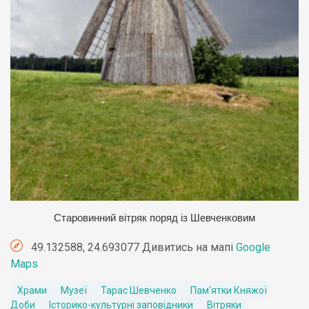
Старовинний вітряк поряд із Шевченковим
49.132588, 24.693077 Дивитись на мапі
Google
Maps
Храми
Музеї
Тарас Шевченко
Пам'ятки Княжої
Доби
Історико-культурні заповідники
Вітряки