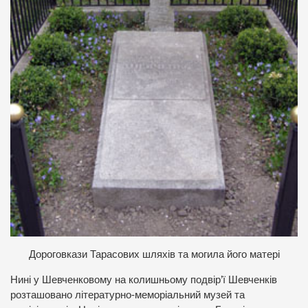
Дороговкази Тарасових шляхів та могила його матері
Нині у Шевченковому на колишньому подвір’ї Шевченків
розташовано літературно-меморіальний музей та