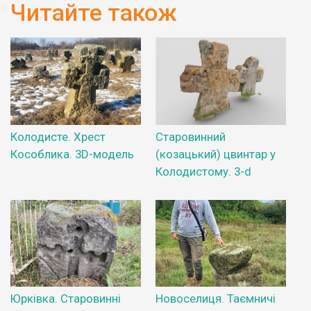
Читайте також
Колодисте. Хрест
Старовинний
Кособлика. 3D-модель
(козацький) цвинтар у
Колодистому. 3-d
Юрківка. Старовинні
Новоселиця. Таємничі