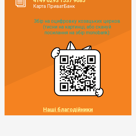
4149 6293 1537 9685
Карта ПриватБанк
Збір на оцифровку козацьких церков
(тисни на картинці, або скануй
посилання на збір monobank):
Наші благодійники