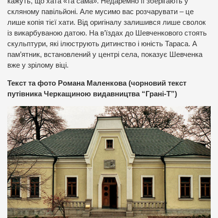
кажуть, що хата «та сама». Недаремно її зберігають у
скляному павільйоні. Але мусимо вас розчарувати – це
лише копія тієї хати. Від оригіналу залишився лише сволок
із викарбуваною датою. На в’їздах до Шевченкового стоять
скульптури, які ілюструють дитинство і юність Тараса. А
пам’ятник, встановлений у центрі села, показує Шевченка
вже у зрілому віці.
Текст та фото Романа Маленкова (чорновий текст
путівника Черкащиною видавництва “Грані-Т”)