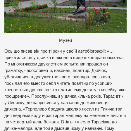
Музей
Ось що писав він про ті роки у своїй автобіографії: «…
приютился он у дьячка в школе в виде школяра-попыхача.
По многотяжком двухлетнем испытании прошел он
граматку, часословец и, наконец, псалтир. Дьячок,
убедившись в досужестве свого школяра-попыхача,
посылал его вместо себя читать псалтир по усопших
крепостных душах, за что платил ему десятую копейку, яко
поощрение». Прослуживши у дячка кілька років, Тарас втік
у Лисянку, де напросився у навчання до живописця-
диякона. «Терпеливо бродяга-школяр носил из Тикича три
дня ведрами воду и растирал медянку на железном листе и
на четвертый день бежал». Втік він у село Тарасівка до
дячка-маляра, але той відмовив йому у навчанні. Тому