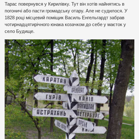
Тарас повернувся у Кирилівку. Тут він хотів найнятись в
погоничі або пасти громадську отару. Але не судилося. У
1828 році місцевий поміщик Василь Енгельгардт забрав
чотирнадцятирічного юнака козачком до себе у маєток у
село Будище.