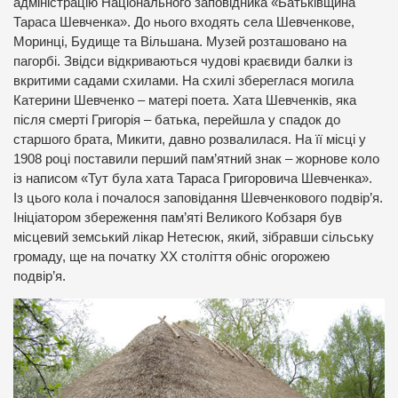
адміністрацію Національного заповідника «Батьківщина
Тараса Шевченка». До нього входять села Шевченкове,
Моринці, Будище та Вільшана. Музей розташовано на
пагорбі. Звідси відкриваються чудові краєвиди балки із
вкритими садами схилами. На схилі збереглася могила
Катерини Шевченко – матері поета. Хата Шевченків, яка
після смерті Григорія – батька, перейшла у спадок до
старшого брата, Микити, давно розвалилася. На її місці у
1908 році поставили перший пам’ятний знак – жорнове коло
із написом «Тут була хата Тараса Григоровича Шевченка».
Із цього кола і почалося заповідання Шевченкового подвір’я.
Ініціатором збереження пам’яті Великого Кобзаря був
місцевий земський лікар Нетесюк, який, зібравши сільську
громаду, ще на початку ХХ століття обніс огорожею
подвір’я.