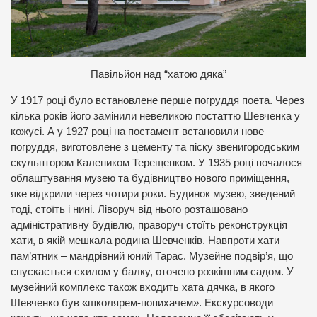
Павільйон над “хатою дяка”
У 1917 році було встановлене перше погруддя поета. Через
кілька років його замінили невеликою постаттю Шевченка у
кожусі. А у 1927 році на постамент встановили нове
погруддя, виготовлене з цементу та піску звенигородським
скульптором Калеником Терещенком. У 1935 році почалося
облаштування музею та будівництво нового приміщення,
яке відкрили через чотири роки. Будинок музею, зведений
тоді, стоїть і нині. Ліворуч від нього розташовано
адміністративну будівлю, праворуч стоїть реконструкція
хати, в якій мешкала родина Шевченків. Навпроти хати
пам’ятник – мандрівний юний Тарас. Музейне подвір’я, що
спускається схилом у балку, оточено розкішним садом. У
музейний комплекс також входить хата дячка, в якого
Шевченко був «школярем-попихачем». Екскурсоводи