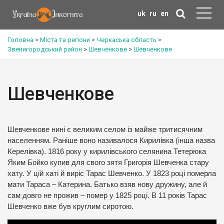
uk
ru
en
Головна
>
Міста та регіони
>
Черкаська область
>
Звенигородський район
>
Шевченкове
>
Шевченкове
Шевченкове
Шевченкове нині є великим селом із майже тритисячним
населенням. Раніше воно називалося Кирилівка (інша назва
Керелівка). 1816 року у кирилівського селянина Тетерюка
Яким Бойко купив для свого зятя Григорія Шевченка стару
хату. У цій хаті й виріс Тарас Шевченко. У 1823 році померла
мати Тараса – Катерина. Батько взяв нову дружину, але й
сам довго не прожив – помер у 1825 році. В 11 років Тарас
Шевченко вже був круглим сиротою.