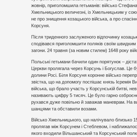
жовнір, приголомшила гетьманів: військо Стефана
Хмельницького величезні, із Хмельницьким у союз
не про знищення козацького війська, а про спасі
Корсуня.
Після триденного заслуженого відпочинку козацьк
сподівався приголомшити поляків своїм швидким н
загони. 24 травня (за новим стилем) 1648 року в
Польські гетьмани бачили один порятунок – дістат
Церкви пролягала через Корсунь і Богуслав. Це 
долини Росі. Біля Корсуня коронне військо перепр
звістка, що на допомогу поспішає князь Ієремія В
війська, що брало участь у Корсунській битві, нев
називають цифру 5 тисяч. Це було гарно озброєне
рухався дуже повільно й заважав маневрам. На вис
шанцями та обставили возами.
Військо Хмельницького, що налічувало близько 15
пролягав між Корсунем і Стеблевом, і наближалося
якого входили Вільшанський та Корсунський полки