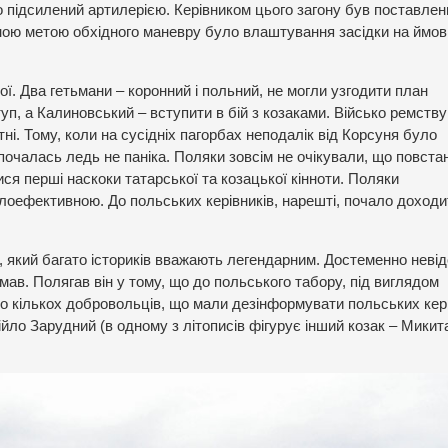
чно підсилений артилерією. Керівником цього загону був поставлен
ною метою обхідного маневру було влаштування засідки на ймов
ї. Два гетьмани – коронний і польний, не могли узгодити план
уп, а Калиновський – вступити в бій з козаками. Військо ремству
і. Тому, коли на сусідніх пагорбах неподалік від Корсуня було
почалась ледь не паніка. Поляки зовсім не очікували, що повста
ся перші наскоки татарської та козацької кінноти. Поляки
алоефективною. До польських керівників, нарешті, почало доходи
 який багато істориків вважають легендарним. Достеменно неві
 мав. Полягав він у тому, що до польського табору, під виглядом
ано кількох добровольців, що мали дезінформувати польських кері
йло Зарудний (в одному з літописів фігурує інший козак – Микит