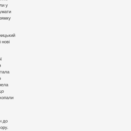
ли у
думати
прямку
ьницький
 нові
ї
и
стала
о
рела
що
окопали
н до
ору.