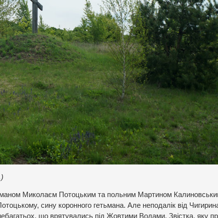
)
етьманом Миколаєм Потоцьким та польним Мартином Калиновськ
тоцькому, сину коронного гетьмана. Але неподалік від Чигирин
небагатьох, що врятувались під Жовтими Водами. Звістка, яку пр