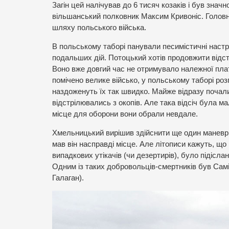
Загін цей налічував до 6 тисяч козаків і був зна
вільшанський полковник Максим Кривоніс. Голов
шляху польського війська.
В польському таборі панували песимістичні настро
подальших дій. Потоцький хотів продовжити відст
Воно вже довгий час не отримувало належної платн
помічено велике військо, у польському таборі роз
наздоженуть їх так швидко. Майже відразу почали
відстрілювались з окопів. Але така відсіч була м
місце для оборони вони обрали невдале.
Хмельницький вирішив здійснити ще один маневр,
мав він насправді місце. Але літописи кажуть, що
випадкових утікачів (чи дезертирів), було підісл
Одним із таких добровольців-смертників був Самі
Галаган).