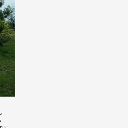
им
а
иніс