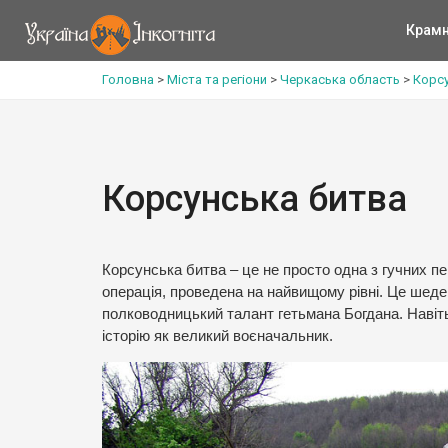
Крам
Головна
>
Міста та регіони
>
Черкаська область
>
Корсу
Корсунська битва
Корсунська битва – це не просто одна з гучних п
операція, проведена на найвищому рівні. Це шедев
полководницький талант гетьмана Богдана. Навіт
історію як великий воєначальник.