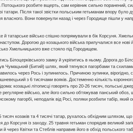
 Потоцького розбите вщерть, сам керівник сильно поранений, си
і татари. Після такої звістки польським гетьманам впору було 
ння власного. Вони повернули назад і через Городище пішли у на
е й татарське військо спішно попрямували в бік Корсуня. Хмел
аступом. Дорогою до козацького війська прилучалися все нові й
ійсько Хмельницького вже стояло під Городищем.
ись Білоцерківського замку й укріпитись в ньому. Дорога до Біло
був Чумацький (Битий) шлях, який тягнувся пагорбами та схилам
авилось через Рось і зупинилось. Причиною зупинки, вірогідно, 
ишневецький з 6 тисячами вояків. Достеменно кількість коронног
ідома: козацькі літописці говорять про 20-26 тисяч, польські дже
 регулярне військо, але його сильно обтяжував панський обоз, 
окому пагорбі, неподалік від Росі, поляки розбили табір, який 
 тисяч козаків та 4 тисячі татар, рухалось обхідним шляхом, що
 до Корсуня із заходу. 25 травня гетьман спорядив великий загі
 й через Квітки та Стеблів направив його в обхід польського таб