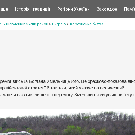
ниця
Історія і традиції
Регіони України
Закордон
Пам'
нь-Шевченківський район
>
Виграїв
>
Корсунська битва
еремог війська Богдана Хмельницького. Це зразково-показова вій
р військової стратегії й тактики, який указує на величезний
ь маючи в активі лише цю перемогу Хмельницький увійшов би у 