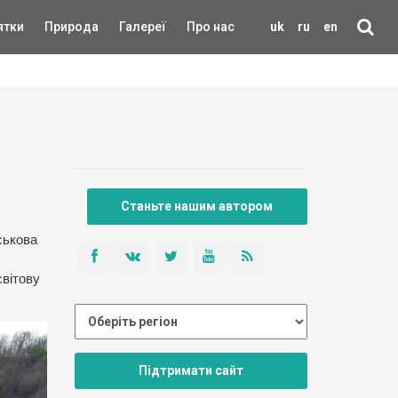
ятки
Природа
Галереї
Про нас
uk
ru
en
Станьте нашим автором
ськова
світову
Підтримати сайт