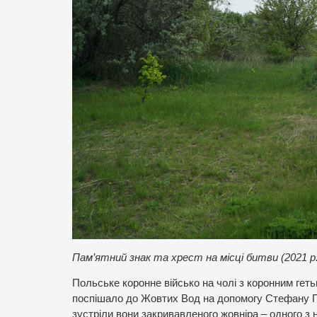
Пам’ятний знак та хрест на місці битви (2021 р.
Польське коронне військо на чолі з коронним г
поспішало до Жовтих Вод на допомогу Стефану По
зустріли вони закривавленого жовніра – одного з 