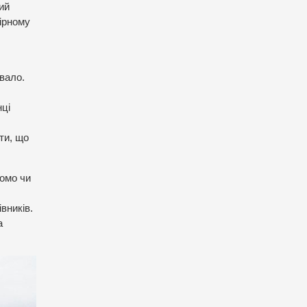
ий
ірному
вало.
нці
ти, що
домо чи
вників.
а