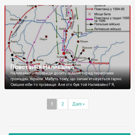
Францішек Замойський так схарактеризував козацького
полковника та його діяльність на теренах Правобережної
України в останніх десятиліттях XVII – […]
Повстання Наливайка
Наливайко – прізвище досить відоме серед пересічних
громадян України. Мабуть тому, що запам’ятовується гарно.
Смішне ніби-то прізвище. Але хто був той Наливайко? Я,
перелопативши купу історичної літератури (навіть
художньої), так і не зміг зрозуміти ким він насправді був.
Повстанець, зрадник, розбишака, волоцюга – як його тільки
1
2
Далі »
не називали. Радянська література зробила з нього
справжнього революціонера, […]