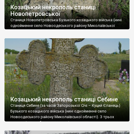
Козацький некрополь станиці
Новопетровської
Станиця Новопетровська Бузького козацького війська (нині
однойменне село Новоодеського району Миколаївської
області). Місто, яке не відбулося. У 80-ті роки XVІІІ століття
згадується як містечко. Перша столиця Бузького козацького
війська. Відтоді у селі збереглося дуже мало пам’яток. Хіба
що хрести на найстарішому з-поміж трьох сільських
кладовищ. Є серед них і цікавий пам’ятник-стела, на
лицьовому боці якої […]
Козацький некрополь станиці Себине
Станиця Себине (за часів Запорозької Січі – Куций Єланець)
Бузького козацького війська (нині однойменне село
Новоодеського району Миколаївської області). З трьох
цвинтарів, що збереглися у селі, лише один належить до
часів бузького козацтва. Знаходиться він неподалік від
церкви. До нашого часу зберігся досить непогано, хоч