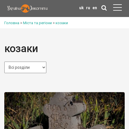
uk
ru
en
Головна
>
Міста та регіони
>
козаки
козаки