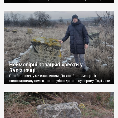
козака називають капітаном, але то йому вже після
скасування Січі такий чин приліпили. Справжнє ім’я було Сава
Цибодрига. Він був полковником Орільської паланки
Запорізького війська. Колись поряд стояв хрест на могилі […]
Неймовірні козацькі хрести у
Залізнячці
Про Залізнячку ми вже писали. Давно. Зокрема про її
сплюндровану цементною шубою дерев’яну церкву. Тоді я ще
не знав, що в селі є пам’ятка, як мінімум, не менш цінна, ніж
храм – старовинний цвинтар із великими козацькими
хрестами. На цвинтарі ГО Україна Інкогніта провела облікову
роботу та фотофіксацію, в тому числі із повітря, за
допомогою […]