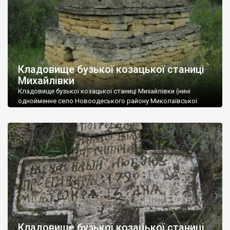
Кладовище бузької козацької станиці
Михайлівки
Кладовище бузької козацької станиці Михайлівки (нині
однойменне село Новоодеського району Миколаївської
області). З усіх некрополів Бузького козацького війська
збереглося чи не в найкращому стані. Зокрема там можна
побачити старшинський склеп “могила козацька мурована”,
поховання запорожця Антона Кременецького, багато інших
цікавих хрестів. Автор: Олексій Паталах Склеп “Могила
козацька мурована”. Вочевидь саме такі каплички на
січовому цвинтарі зруйнував […]
Кладовище бузької козацької станиці