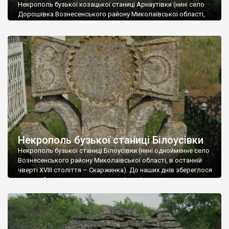
Некрополь бузької козацької станиці Арнаутівки (нині село
Дорошівка Вознесенського району Миколаївської області,
наприкінці XVIII століття мало назву Візиряни). До наших часів
зберігся єдиний хрест козацьких часів, який наполовину
просів у землю. За радянських часів місцеве керівництво
знищило ціле поле таких хрестів з метою прокласти алею до
поховання героїв “Великої Вітчизняної”, забувши, що при
цьому руйнують […]
Некрополь бузької станиці Білоусівки
Некрополь бузької станиці Білоусівки (нині однойменне село
Вознесенського району Миколаївської області, в останній
чверті XVІІІ століття – Скаржинка). До наших днів збереглося
дуже небагато намогильних хрестів, які можуть належати до
часів бузького козацтва. Найцікавішим є великий хрест з
двоголовим орлом, прикрашений козацькою символікою. У
центральному колі можна роздивитися дату “1838” (зазвичай
подібні хрести належать до […]