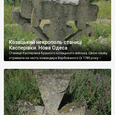
районний центр Миколаївської області) й адміністративним
центром Одеського уланського (колишнього 2-го Бузького,
за станом на […]
Козацький некрополь станиці
Касперівки. Нова Одеса
Станиця Касперівка Бузького козацького війська. Свою назву
отримала на честь командира Вербованого (з 1785 року –
Першого бузького) козацького полку Василя Петровича
Касперова (Кашпаров, насправді Каспарян – вірменин за
походженням). До 1794 року входила до Новопетровської
парафії, згодом вже мала власну церкву святого Димитрія
Солунського. З козацьких часів тут, як і в більшості станиць,
зберігся […]