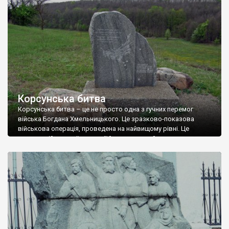
впорядкування не завадило б, оскільки чимало хрестів
вгрузло в землю […]
Корсунська битва
Корсунська битва – це не просто одна з гучних перемог
війська Богдана Хмельницького. Це зразково-показова
військова операція, проведена на найвищому рівні. Це
шедевр військової стратегії й тактики, який указує на
величезний полководницький талант гетьмана Богдана.
Навіть маючи в активі лише цю перемогу Хмельницький
увійшов би у світову історію як великий воєначальник.
Пам’ятний знак на місці […]