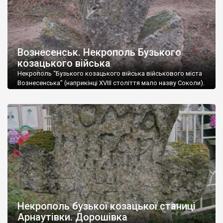
Вознесенськ. Некрополь Бузького
козацького війська
Некрополь “Бузького козацького війська військового міста
Вознесенська” (наприкінці XVIII століття мало назву Соколи).
Дивовижно, але на місцевому цвинтарі лише два хрести
можна датувати козацькими часами, хоч на початку ХІХ
століття більшу частину місцевого населеня становили саме
козаки. Автор: Олексій Паталах
Некрополь бузької козацької станиці
Арнаутівки. Дорошівка