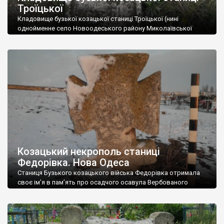
Троїцької
Кладовище бузької козацької станиці Троїцької (нині
однойменне село Новоодеського району Миколаївської
області). Єдиний вцілілий хрест на станичному кладовищі,
який довелося рятувати шляхом перевезення до
Миколаївського краєзнавчого музею. Колись на кладовищі
були не лише численні козацькі хрести, але й старшинські
склепи. Та все це, в один “прекрасний” момент зруйнував
місцевий мешканець, котрому пам’ятки заважали… пасти
козу. […]
Козацький некрополь станиці
Федорівка. Нова Одеса
Станиця Бузького козацького війська Федорівка отримала
своє ім’я в пам’ять про осадчого осавула Вербованого
козацького полку запорожця Федора Семеновича Тарана (в
літературі його помилково називають Федором Осадчим). За
часів військових поселень, злившись зі станицею
Касперівкою, стала містом Новою Одесою (колишній