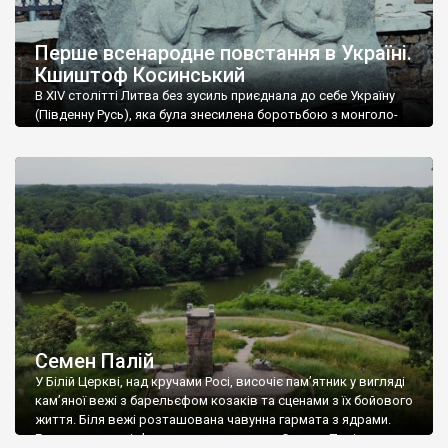
Перше всенародне повстання в Україні.
Кшиштоф Косинський
В XIV столітті Литва без зусиль приєднала до себе Україну
(Південну Русь), яка була знесилена боротьбою з монголо-
татарами. Звільнивши українців від татарського іга, Литва не
насаджувала їм ні своєї релігії, ні своєї культури. Литовці не
відбирали в українців земель, практично не пригнічували
самобутність та самосвідомість українського народу.
Ситуація в Україні докорінно змінилася, коли 1569 року […]
Семен Палій
У Білій Церкві, над кручами Росі, височіє пам’ятник у вигляді
кам’яної вежі з барельєфом козаків та сценами з їх бойового
життя. Біля вежі розташована чавунна гармата з ядрами.
Гора ця носить ім’я видатного козака – Семена Палія.