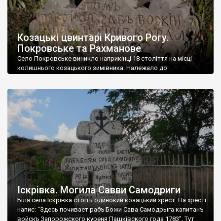
Козацькі цвинтарі Кривого Рогу.
Покровське та Рахманове
Село Покровське виникло наприкінці 18 століття на місці
колишнього козацького зимівника. Належало до
Веселотернівської волості Верхньодніпровського повіту
Катеринославської губернії. На 1886 рік тут мешкало 308 осіб,
що мали 51 господарських подвір’я. У селі був завод по
видобутку і обробітку сланцю. 1882 року Олександр Поль
купує у поміщика Шмакова 500 десятин землі з покладами
аспиду (сланець), […]
Іскрівка. Могила Савви Самодриги
Біля села Іскрівка стоїть одинокий козацький хрест. На хресті
напис: “Здесь почивает рабъ Божи Сава Самодрыга капитанъ
войскъ Запорожского куреня Пашківского года 1783”. Тут