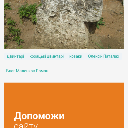
цвинтарі
козацькі цвинтарі
козаки
Олексій Паталах
Блог Маленков Роман
Допоможи
сайту