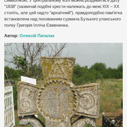
символікою. У центральному колі можна роздивитися дату
“1838” (зазвичай подібні хрести належать до межі ХІХ – ХХ
століть, але цей надто “архаїчний”). правдоподібно пам’ятка
встановлена над похованням сурмача Бузького уланського
полку Григорія Ілліча Євмененка.
Автор:
Олексій Паталах