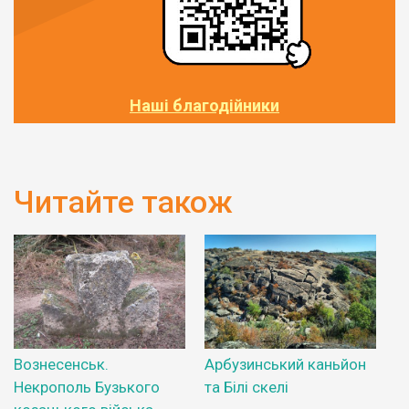
Наші благодійники
Читайте також
Вознесенськ.
Арбузинський каньйон
Некрополь Бузького
та Білі скелі