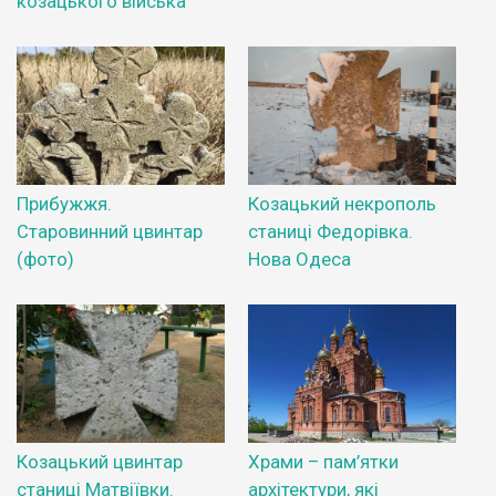
козацького війська
Прибужжя.
Козацький некрополь
Старовинний цвинтар
станиці Федорівка.
(фото)
Нова Одеса
Козацький цвинтар
Храми – пам’ятки
станиці Матвіївки.
архітектури, які