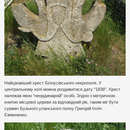
Найцікавіший хрест Білоусівського некрополя. У
центральному колі можна роздивитися дату “1838”. Хрест
належав явно “неординарній” особі. Згідно з метричною
книгою місцевої церкви за відповідний рік, таким міг бути
сурмач Бузького уланського полку Григорій Ілліч
Євмененко.