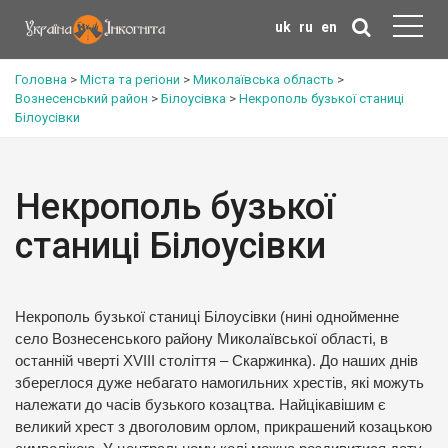
uk
ru
en
Головна
>
Міста та регіони
>
Миколаївська область
>
Вознесенський район
>
Білоусівка
>
Некрополь бузької станиці
Білоусівки
Некрополь бузької
станиці Білоусівки
Некрополь бузької станиці Білоусівки (нині однойменне
село Вознесенського району Миколаївської області, в
останній чверті XVІІІ століття – Скаржинка). До наших днів
збереглося дуже небагато намогильних хрестів, які можуть
належати до часів бузького козацтва. Найцікавішим є
великий хрест з двоголовим орлом, прикрашений козацькою