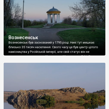
Вознесенськ
Вознесенськ був заснований у 1795 році. Нині тут мешкає
близько 35 тисяч населення. Свого часу це був центр цілого
намісництва у Російській імперії, але свій статус він не
втримав, поступившись Херсону та Миколаєву. Офіційних
пам’яток архітектури у місті зовсім небагато, хоча старих
будівель трохи є. Головними пам’ятками міста є Царська
ротонда, збудована до приїзду імператора […]