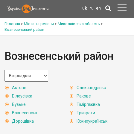
uk
ru
en
Головна
>
Міста та регіони
>
Миколаївська область
>
Вознесенський район
Вознесенський район
Актове
Олександрівка
Білоусівка
Ракове
Бузьке
Тімірязєвка
Вознесенськ
Трикрати
Дорошівка
Южноукраїнськ