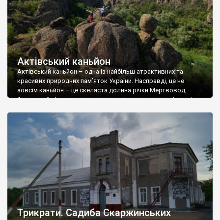
Актівський каньйон
Актівський каньйон – одна із найбільш атрактивних та
красивих природних пам’яток України. Насправді, це не
зовсім каньйон – це скеляста долина річки Мертвовод,
борти якої сформувалися у вигляді химерних навалів каміння
та високих скель. Каньйон є частиною Вознесенського
гранітного масиву, входить у межі Національного природного
парку “Бузький Гард” та у межі Регіонального ландшафтного
парку “Гранітно-степове […]
Трикрати. Садиба Скаржинських