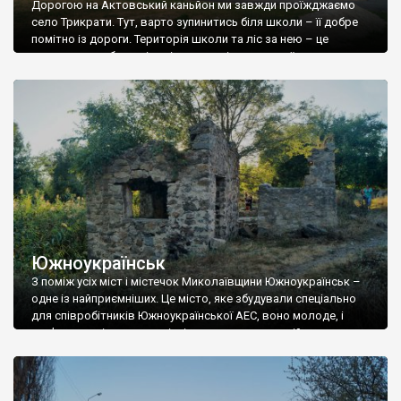
Дорогою на Актовський каньйон ми завжди проїжджаємо
село Трикрати. Тут, варто зупинитись біля школи – її добре
помітно із дороги. Територія школи та ліс за нею – це
колишня садиба поміщиків, нащадків козацької старшини,
Скаржинських. А старий корпус школи – то їхній палац.
Трикрати заснували у 1800 році (це офіційно). Власником села
був Віктор Скаржинський, […]
Южноукраїнськ
З поміж усіх міст і містечок Миколаївщини Южноукраїнськ –
одне із найприємніших. Це місто, яке збудували спеціально
для співробітників Южноукраїнської АЕС, воно молоде, і
пам’яток архітектури в місті немає, але ми постійно
зупиняємось у ньому, під час мандрівок на Миколаївщину. Тут
більше української мови, ніж в інших містах південного сходу,
тут чисто і затишно, нормальна […]