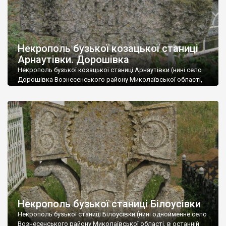
Некрополь бузької козацької станиці
Арнаутівки. Дорошівка
Некрополь бузької козацької станиці Арнаутівки (нині село
Дорошівка Вознесенського району Миколаївської області,
наприкінці XVIII століття мало назву Візиряни). До наших часів
зберігся єдиний хрест козацьких часів, який наполовину
просів у землю. За радянських часів місцеве керівництво
знищило ціле поле таких хрестів з метою прокласти алею до
поховання героїв “Великої Вітчизняної”, забувши, що при
цьому руйнують […]
Некрополь бузької станиці Білоусівки
Некрополь бузької станиці Білоусівки (нині однойменне село
Вознесенського району Миколаївської області, в останній