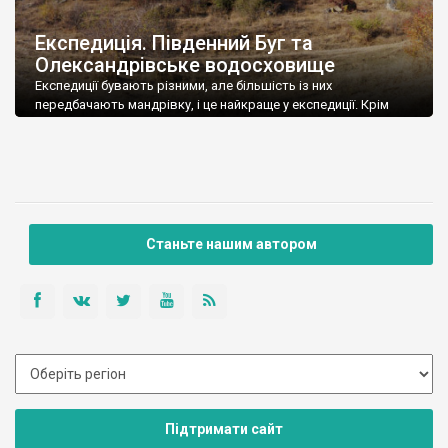
Експедиція. Південний Буг та
Олександрівське водосховище
Експедиції бувають різними, але більшість із них
передбачають мандрівку, і це найкраще у експедиції. Крім
того, передбачаються ночівлі у наметах і вечірнє багаття.
Станьте нашим автором
Підтримати сайт