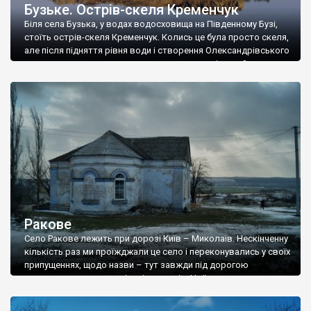
Бузьке. Острів-скеля Кременчук
Біля села Бузька, у водах водосховища на Південному Бузі,
стоїть острів-скеля Кременчук. Колись це була просто скеля,
але після підняття рівня води і створення Олександрівського
водосховища, скеля перетворилася на острів, який
приїжджають знімати немало фотографів. Фото Романа
Маленкова.
Ракове
Село Ракове лежить при дорозі Київ – Миколаїв. Нескінченну
кількість раз ми проїжджали це село і переконувались у своїх
припущеннях, щодо назви – тут завжди під дорогою
продавали величезну кількість раків. Чи їх ловлять у
Південному Бузі, чи у якихось ставках – ми не розпитували.
Точної дати заснування Ракового немає, але у 19 столітті