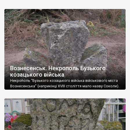
Вознесенськ. Некрополь Бузького
козацького війська
Некрополь “Бузького козацького війська військового міста
Вознесенська” (наприкінці XVIII століття мало назву Соколи).
Дивовижно, але на місцевому цвинтарі лише два хрести
можна датувати козацькими часами, хоч на початку ХІХ
століття більшу частину місцевого населеня становили саме
козаки. Автор: Олексій Паталах