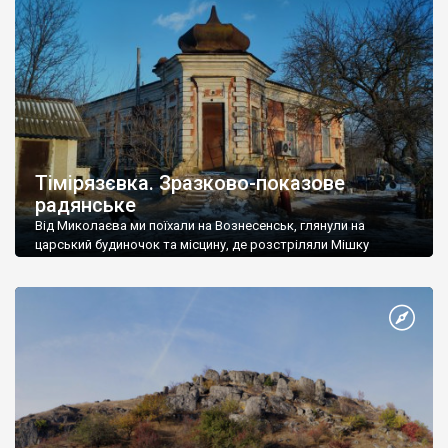
воно […]
Тімірязєвка. Зразково-показове
радянське
Від Миколаєва ми поїхали на Вознесенськ, глянули на
царський будиночок та місцину, де розстріляли Мішку
Япончика, а далі повернули на село Тімірязєвка – унікальний
населений пункт, який мав стати зразково-показовим
радянським селом. І мабуть став. У 50-ті роки минулого
століття у Тімірязєвці збудували готель із куполом – щось
середнє між цирком і палацом. В 60-ті, […]