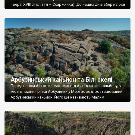
чверті XVІІІ століття – Скаржинка). До наших днів збереглося
дуже небагато намогильних хрестів, які можуть належати до
часів бузького козацтва. Найцікавішим є великий хрест з
двоголовим орлом, прикрашений козацькою символікою. У
центральному колі можна роздивитися дату “1838” (зазвичай
подібні хрести належать до […]
Арбузинський каньйон та Білі скелі
Перед селом Актове, недалеко від Актівського каньйону, у
місті впадіння річки Арбузинки у Мертвовод, розташований
Арбузинський каньйон. Його ще називають Малим
Актівським. Він значно менший від Актівського, але теж
цікавий. Тут немає гострих скель – все пласке і часто
обкатане каміння. Вікіпедія пише про цікаві речі, щодо генези
Арбузинського каньйону: Арбузинський каньйон утворився в
скелях […]