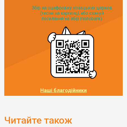
Збір на оцифровку козацьких церков
(тисни на картинці, або скануй
посилання на збір monobank):
Наші благодійники
Читайте також