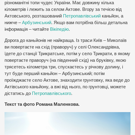
різноманітні топи чудес України. Має довжину кілька
кілометрів і лежить за селом Актове. Вгору за течією від
Актовського, розташований
Петропавлівський
каньйон, а
нижче –
Арбузинський
. Якщо вам потрібна більш детальна
інформація – читайте
Вікіпедію
.
Дорога до каньйонів не найкраща. Із траси Київ – Миколаїв
ви повертаєте на схід (праворуч) у селі Олександрівка,
їдете до станції Трикратське, потім у село Трикрати, в якому
повертаєте праворуч (на південний схід) на бруківку, якою
трясетесь кілометра три, спускаєтесь у річкову долину, і
тут буде перший каньйон – Арбузинський; потім
проїжджаєте село Актове, знаходити грунтовку, яка веде до
Актівського каньйону, а вжі від нього, по грунтовці, можете
дістатись до
Петропавлівського
.
Текст та фото Романа Маленкова.