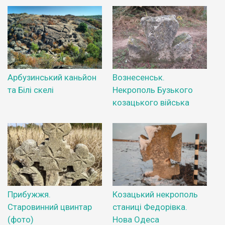
Арбузинський каньйон
Вознесенськ.
та Білі скелі
Некрополь Бузького
козацького війська
Прибужжя.
Козацький некрополь
Старовинний цвинтар
станиці Федорівка.
(фото)
Нова Одеса