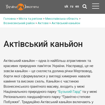
uk
ru
en
Головна
>
Міста та регіони
>
Миколаївська область
>
Вознесенський район
>
Актове
>
Актівський каньйон
Актівський каньйон
Актівський каньйон – одна із найбільш атрактивних та
красивих природних пам’яток України. Насправді, це не
зовсім каньйон – це скеляста долина річки Мертвовод,
борти якої сформувалися у вигляді химерних навалів
каміння та високих скель. Каньйон є частиною
Вознесенського гранітного масиву, входить у межі
Національного природного парку
“Бузький Гард”
та у межі
Регіонального ландшафтного парку “Гранітно-степове
Побужжя”. Традиційно Актівський каньйон включають у