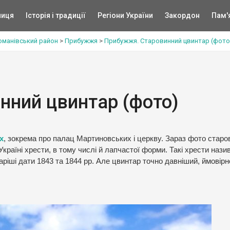
ниця
Історія і традиції
Регіони України
Закордон
Пам'
оманівський район
>
Прибужжя
>
Прибужжя. Старовинний цвинтар (фото
нний цвинтар (фото)
х
, зокрема про палац Мартиновських і церкву. Зараз фото старо
Україні хрести, в тому числі й лапчастої форми. Такі хрести наз
ріші дати 1843 та 1844 рр. Але цвинтар точно давніший, ймовірн