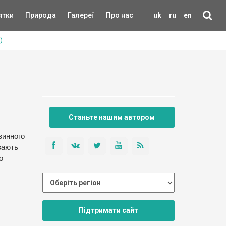
ятки
Природа
Галереї
Про нас
uk
ru
en
)
Станьте нашим автором
винного
ивають
о
Підтримати сайт