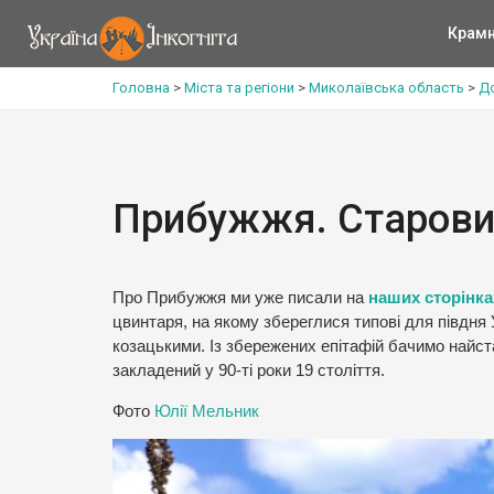
Крам
Головна
>
Міста та регіони
>
Миколаївська область
>
Д
Прибужжя. Старови
Про Прибужжя ми уже писали на
наших сторінка
цвинтаря, на якому збереглися типові для півдня 
козацькими. Із збережених епітафій бачимо найста
закладений у 90-ті роки 19 століття.
Фото
Юлії Мельник