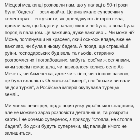
Місцеві мешканці розповіли нам, що у палаці в 90-ті роки
була “бадега” – розливайка. Це викликало суперечки у
коментарях – ентузіасти, які досліджують історію села,
довели нам, що бадеги у палаці ніколи не було, а вона була
поряд із палацом. Це важливо, дуже важливо… Чи може ні?
Може, поглянувши на красеня, який ось-ось впаде, вже не
важливо, чи була в ньому бадега. А поряд, ще страшніші
руїни, господарських будівель та льохів, старанно
розгромлених і пограбованих, мабуть, своїми ж селянами,
яким зовсім немає діла, чи називалося колись село Ак-
Мечеть, чи Акмечетка, адже чи з тією, чи з іншою назвою,
це була власність Османської імперії, і не “козаки вигнали
звідси турків”, а Російська імперія окупувала турецькі
землі…
Ми маємо певні ідеї, щодо порятунку української спадщини,
але не можемо зараз розповісти детальніше, та розкрити
карти. І не хочемо суперечок, з приводу “стояла, не стояла
бадега”, бо доки будуть суперечки, від палаців нічого не
залишиться.