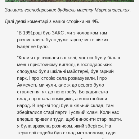
Залишки господарських будівель маєтку Мартиновських.
Далі деякі коментарі з нашої сторінки на ФБ.
“В 1991році був ЗАКС ,ми з чоловіком там
розписались,було дуже гарно,чисто,ніяких
Бадег не було.”
“Коли я ще вчилася в школі, маєток був у більш-
менш пристойному вигляді, в господарських
спорудах були шкільні майстерні, був гарний
парк. І про історію села розказували, і про
Акмечеть ми чули, але ж до всього було
ставлення, як до непотребу. Бо радянська
влада прогнала поміщиків, а вони гнобили
народ. В церкві тоді був шкільний склад, там
зберігалися старі парти і усякий хлам. Коли нас
вперше привели туди, щоб виносити старі парти,
я була вражена розписом, який зберігся. На
території садиби був склад металолому, туди