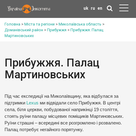
uk
ru
en
Головна
>
Міста та регіони
>
Миколаївська область
>
Доманівський район
>
Прибужжя
>
Прибужжя. Палац
Мартиновських
Прибужжя. Палац
Мартиновських
Під час експедиції на Миколаївщину, яка відбулася за
підтримки
Lexus
ми відвідали село Прибужжя. В центрі
села, біля церкви, побудованої наприкінці 19 століття,
стоять руїни палацу місцевих поміщиків Мартиновських.
Руїни страшні – всередині все розгромлено і розвалено.
Палац потребує негайного порятунку.