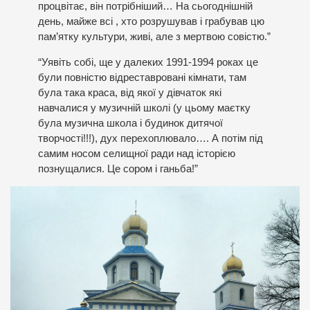
процвітає, він потрібніший… На сьогоднішній
день, майже всі , хто розрушував і грабував цю
пам’ятку культури, живі, але з мертвою совістю.”
“Уявіть собі, ще у далеких 1991-1994 роках це
були повністю відреставровані кімнати, там
була така краса, від якої у дівчаток які
навчалися у музичній школі (у цьому маєтку
була музична школа і будинок дитячої
творчості!!!), дух перехоплювало…. А потім під
самим носом селищної ради над історією
познущалися. Це сором і ганьба!”