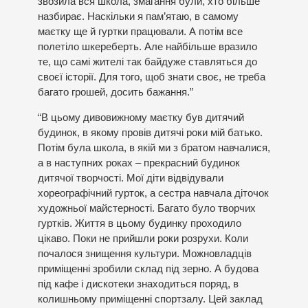
звозила вся школа, змагання були, хто більше
назбирає. Наскільки я пам’ятаю, в самому
маєтку ще й гуртки працювали. А потім все
полетіло шкереберть. Але найбільше вразило
те, що самі жителі так байдуже ставляться до
своєї історії. Для того, щоб знати своє, не треба
багато грошей, досить бажання.”
“В цьому дивовижному маєтку був дитячий
будинок, в якому провів дитячі роки мій батько.
Потім була школа, в якій ми з братом навчалися,
а в наступних роках – прекрасний будинок
дитячої творчості. Мої діти відвідували
хореографічний гурток, а сестра навчала діточок
художньої майстерності. Багато було творчих
гуртків. Життя в цьому будинку проходило
цікаво. Поки не прийшли роки розрухи. Коли
почалося знищення культури. Можновладців
приміщенні зробили склад під зерно. А будова
під кафе і дискотеки знаходиться поряд, в
колишньому приміщенні спортзалу. Цей заклад