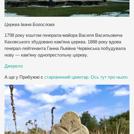
Церква Івана Богослова
1798 року коштом генерала-майора Василя Васильовича
Каховського збудовано кам’яна церква. 1888 року вдова
генерал-лейтенанта Ганна Львівна Червінська побудувала
нову — кам’яну однопрестольну церкву.
Джерело
А ще у Прибужжі є
старовинний цвинтар. Ось тут про нього