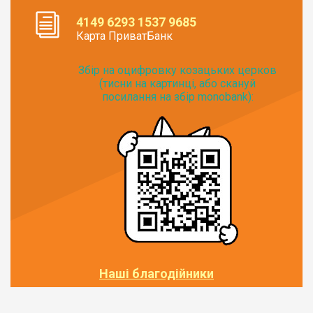
4149 6293 1537 9685
Карта ПриватБанк
Збір на оцифровку козацьких церков
(тисни на картинці, або скануй
посилання на збір monobank):
Наші благодійники