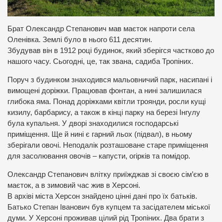
Брат Олександр Степанович мав маєток напроти села
Оленівка. Землі було в нього 611 десятин.
Збудував він в 1912 році будинок, який зберігся частково до
нашого часу. Сьогодні, це, так звана, садиба Тропіних.
Поруч з будинком знаходився мальовничий парк, насипані і
вимощені доріжки. Працював фонтан, а нині залишилася
глибока яма. Понад доріжками квітли троянди, росли кущі
кизилу, барбарису, а також в кінці парку на березі Інгулу
була купальня. У дворі знаходилися господарські
приміщення. Ще й нині є гарний льох (підвал), в ньому
зберігали овочі. Неподалік розташоване старе приміщення
для засолювання овочів – капусти, огірків та помідор.
Олександр Степанович влітку приїжджав зі своєю сім’єю в
маєток, а в зимовий час жив в Херсоні.
В архіві міста Херсон знайдено цінні дані про їх батьків.
Батько Степан Іванович був купцем та засідателем міської
думи. У Херсоні проживав цілий рід Тропіних. Два брати з