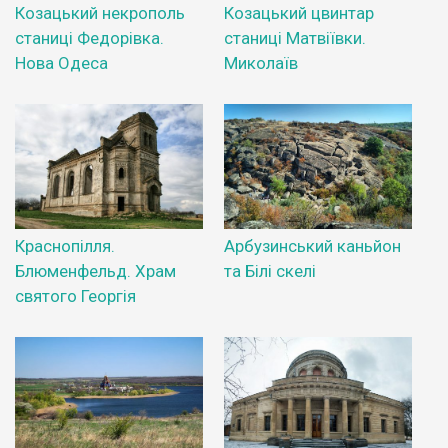
Козацький некрополь
Козацький цвинтар
станиці Федорівка.
станиці Матвіївки.
Нова Одеса
Миколаїв
Краснопілля.
Арбузинський каньйон
Блюменфельд. Храм
та Білі скелі
святого Георгія