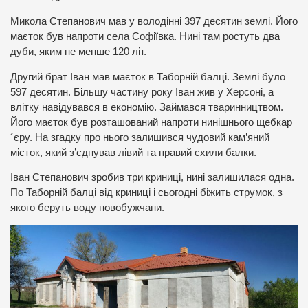
Микола Степанович мав у володінні 397 десятин землі. Його
маєток був напроти села Софіївка. Нині там ростуть два
дуби, яким не менше 120 літ.
Другий брат Іван мав маєток в Таборній балці. Землі було
597 десятин. Більшу частину року Іван жив у Херсоні, а
влітку навідувався в економію. Займався тваринництвом.
Його маєток був розташований напроти нинішнього щебкар
´єру. На згадку про нього залишився чудовий кам’яний
місток, який з’єднував лівий та правий схили балки.
Іван Степанович зробив три криниці, нині залишилася одна.
По Таборній балці від криниці і сьогодні біжить струмок, з
якого беруть воду новобужчани.