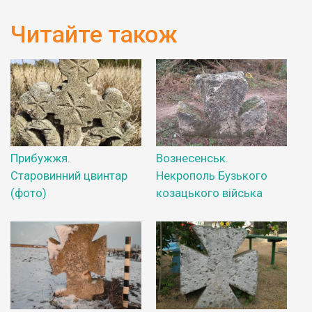
Читайте також
Прибужжя.
Вознесенськ.
Старовинний цвинтар
Некрополь Бузького
(фото)
козацького війська