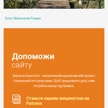
Блог Маленков Роман
Допоможи
сайту
Україна Інкогніта - незалежний краєзнавчий проект,
створений ентузіастами. Щоб працювати далі, нам
потрібна ваша підтримка.
Станьте нашим меценатом на
Patreon