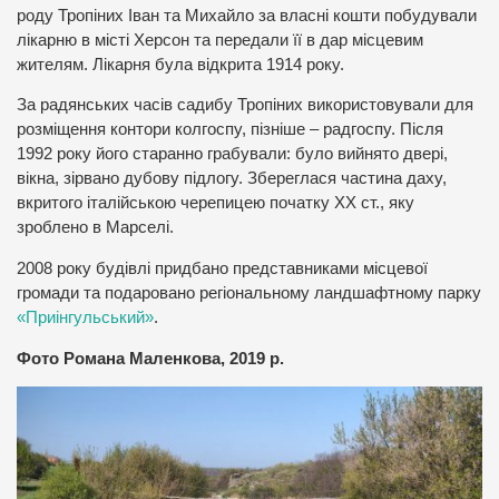
роду Тропіних Іван та Михайло за власні кошти побудували
лікарню в місті Херсон та передали її в дар місцевим
жителям. Лікарня була відкрита 1914 року.
За радянських часів садибу Тропіних використовували для
розміщення контори колгоспу, пізніше – радгоспу. Після
1992 року його старанно грабували: було вийнято двері,
вікна, зірвано дубову підлогу. Збереглася частина даху,
вкритого італійською черепицею початку ХХ ст., яку
зроблено в Марселі.
2008 року будівлі придбано представниками місцевої
громади та подаровано регіональному ландшафтному парку
«Приінгульський»
.
Фото Романа Маленкова, 2019 р.