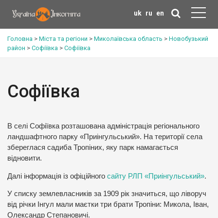
uk
ru
en
Головна
>
Міста та регіони
>
Миколаївська область
>
Новобузький
район
>
Софіївка
>
Софіївка
Софіївка
В селі Софіївка розташована адміністрація регіонального
ландшафтного парку «Приінгульський». На території села
збереглася садиба Тропіних, яку парк намагається
відновити.
Далі інформація із офіційного
сайту РЛП «Приінгульський»
.
У списку землевласників за 1909 рік значиться, що ліворуч
від річки Інгул мали маєтки три брати Тропіни: Микола, Іван,
Олександр Степановичі.