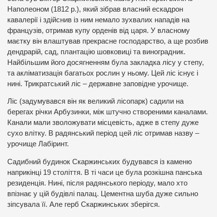
Наполеоном (1812 р.), який зібрав власний ескадрон
кавалерії і здійснив із ним немало зухвалих нападів на
французів, отримав купу орденів від царя. У власному
маєтку він влаштував прекрасне господарство, а ще розбив
дендрарій, сад, плантацію шовковиці та виноградник.
Найбільшим його досягненням була закладка лісу у степу,
та акліматизація багатьох рослин у ньому. Цей ліс існує і
нині. Трикратський ліс – державне заповідне урочище.
Ліс (задумувався він як великий лісопарк) садили на
берегах річки Арбузинки, між штучно створеними каналами.
Канали мали зволожувати місцевість, адже в степу дуже
сухо влітку. В радянський період цей ліс отримав назву –
урочище Лабіринт.
Садибний будинок Скаржинських будувався із каменю
наприкінці 19 століття. В ті часи це була розкішна панська
резиденція. Нині, після радянського періоду, мало хто
впізнає у цій будівлі палац. Цементна шуба дуже сильно
зіпсувала її. Але герб Скаржинських зберігся.