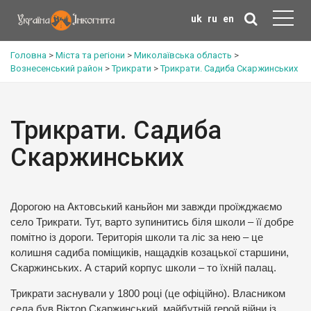
uk
ru
en
Головна
>
Міста та регіони
>
Миколаївська область
>
Вознесенський район
>
Трикрати
>
Трикрати. Садиба Скаржинських
Трикрати. Садиба
Скаржинських
Дорогою на Актовський каньйон ми завжди проїжджаємо
село Трикрати. Тут, варто зупинитись біля школи – її добре
помітно із дороги. Територія школи та ліс за нею – це
колишня садиба поміщиків, нащадків козацької старшини,
Скаржинських. А старий корпус школи – то їхній палац.
Трикрати заснували у 1800 році (це офіційно). Власником
села був Віктор Скаржинський, майбутній герой війни із