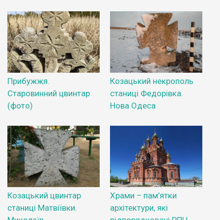
Прибужжя.
Козацький некрополь
Старовинний цвинтар
станиці Федорівка.
(фото)
Нова Одеса
Козацький цвинтар
Храми – пам’ятки
станиці Матвіївки.
архітектури, які