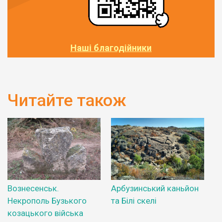
Наші благодійники
Читайте також
Вознесенськ.
Арбузинський каньйон
Некрополь Бузького
та Білі скелі
козацького війська