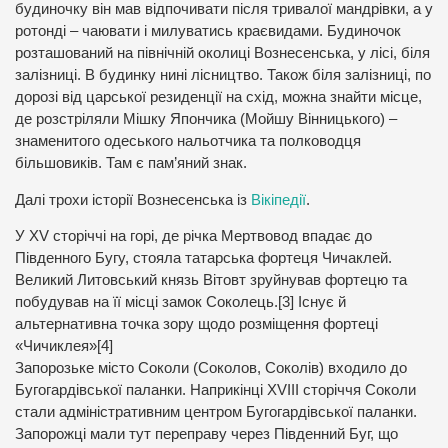
будиночку він мав відпочивати після тривалої мандрівки, а у
ротонді – чаювати і милуватись краєвидами. Будиночок
розташований на північній околиці Вознесенська, у лісі, біля
залізниці. В будинку нині лісництво. Також біля залізниці, по
дорозі від царської резиденції на схід, можна знайти місце,
де розстріляли Мішку Япончика (Мойшу Вінницького) –
знаменитого одеського нальотчика та полководця
більшовиків. Там є пам’яний знак.
Далі трохи історії Вознесенська із
Вікіпедії
.
У XV сторіччі на горі, де річка Мертвовод впадає до
Південного Бугу, стояла татарська фортеця Чичаклей.
Великий Литовський князь Вітовт зруйнував фортецю та
побудував на її місці замок Соколець.[3] Існує й
альтернативна точка зору щодо розміщення фортеці
«Чичиклея»[4]
Запорозьке місто Соколи (Соколов, Соколів) входило до
Бугогардівської паланки. Наприкінці XVIII сторіччя Соколи
стали адміністративним центром Бугогардівської паланки.
Запорожці мали тут переправу через Південний Буг, що