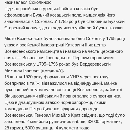
називалася Соколиною.
Під час російсько-турецької війни з козаків був
сформований Бузький козацький полк, канцелярія його
знаходилася в Соколах. У 1785 році був створений Бузький
Єгерський корпус, до складу якого увійшли й бузькі козаки.
Місто Вознесенськ було засноване біля Соколів у 1795 році
указом російської імператриці Катерини II як центр
Вознесенського намісництва і названо на честь церковного
свята — Вознесіння Господнього. Першим городничим
Вознесенська у 1795–1796 роках був Вердеревський
Миколай Іванович[джерело?].
15 квітня 1920 року формування УНР через нестачу
боєприпасів та їжі відважилися на відчайдушний, майже
рукопашний штурм вузлової станції Вознесенськ, зайнятої
більшовицькими військами й повної запасів супротивника.
Цією відчайдушною атакою чорні запорожці, якими
командував Петро Дяченко відкрили дорогу до
Вознесенська. Генерал Михайло Крат свідчив, що тоді було
захоплено 2 мільйони рушничних набоїв, 32000 гарматних,
28 гармат, 5000 рушниць, 4 кулемети тощо.