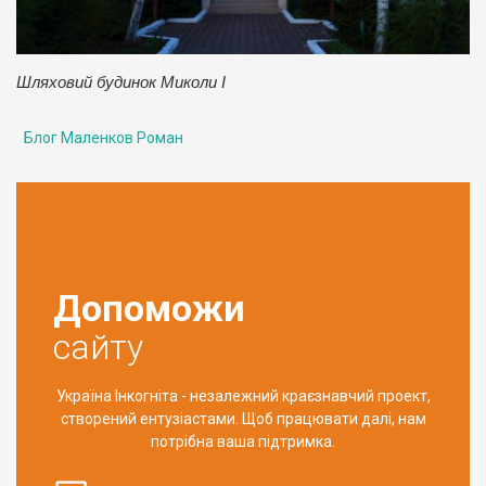
Шляховий будинок Миколи І
Блог Маленков Роман
Допоможи
сайту
Україна Інкогніта - незалежний краєзнавчий проект,
створений ентузіастами. Щоб працювати далі, нам
потрібна ваша підтримка.