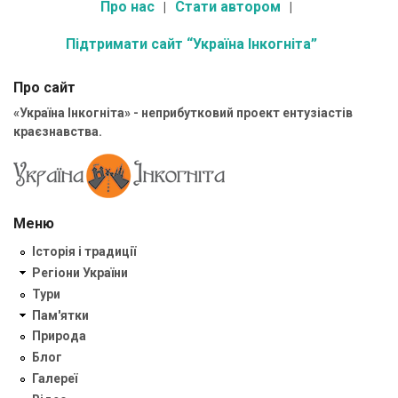
Про нас
Стати автором
Підтримати сайт “Україна Інкогніта”
Про сайт
«Україна Інкогніта» - неприбутковий проект ентузіастів
краєзнавства.
Меню
Історія і традиції
Регіони України
Тури
Пам'ятки
Природа
Блог
Галереї