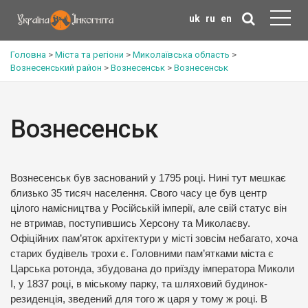
uk
ru
en
Головна
>
Міста та регіони
>
Миколаївська область
>
Вознесенський район
>
Вознесенськ
>
Вознесенськ
Вознесенськ
Вознесенськ був заснований у 1795 році. Нині тут мешкає
близько 35 тисяч населення. Свого часу це був центр
цілого намісництва у Російській імперії, але свій статус він
не втримав, поступившись Херсону та Миколаєву.
Офіційних пам’яток архітектури у місті зовсім небагато, хоча
старих будівель трохи є. Головними пам’ятками міста є
Царська ротонда, збудована до приїзду імператора Миколи
І, у 1837 році, в міському парку, та шляховий будинок-
резиденція, зведений для того ж царя у тому ж році. В