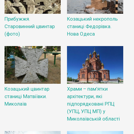
Прибужжя.
Козацький некрополь
Старовинний цвинтар
станиці Федорівка.
(фото)
Нова Одеса
Козацький цвинтар
Храми – пам’ятки
станиці Матвіївки.
архітектури, які
Миколаїв
підпорядковані РПЦ
(УПЦ, УПЦ МП) у
Миколаївській області