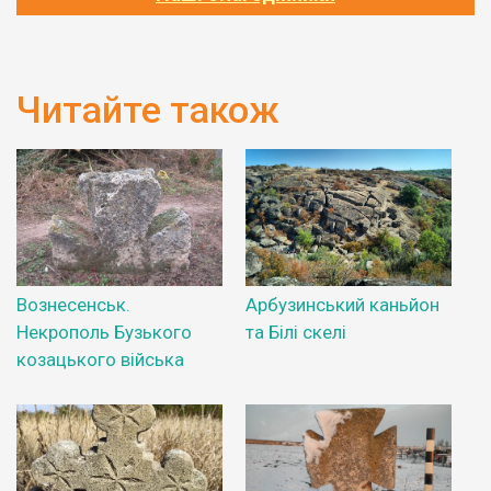
Читайте також
Вознесенськ.
Арбузинський каньйон
Некрополь Бузького
та Білі скелі
козацького війська