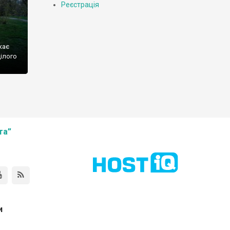
Реєстрація
кає
цілого
йних
рих
ька
та”
и