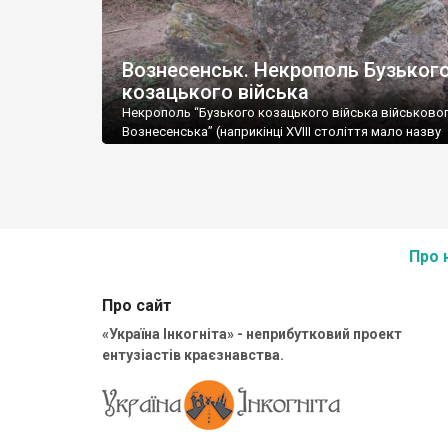
Вознесенськ. Некрополь Бузьког
козацького війська
Некрополь “Бузького козацького війська військовог
Вознесенська” (наприкінці XVIII століття мало назву
Соколи). Дивовижно, але на місцевому цвинтарі ли
хрести можна датувати козацькими часами, хоч на п
ХІХ століття більшу частину місцевого населеня ст
саме козаки. Автор: Олексій Паталах
Про 
Про сайт
«Україна Інкогніта» - неприбутковий проект
ентузіастів краєзнавства.