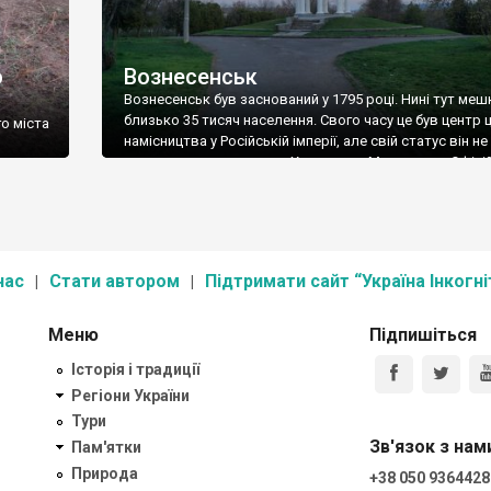
о
Вознесенськ
Вознесенськ був заснований у 1795 році. Нині тут меш
близько 35 тисяч населення. Свого часу це був центр 
о міста
намісництва у Російській імперії, але свій статус він не
втримав, поступившись Херсону та Миколаєву. Офіці
ше два
пам’яток архітектури у місті зовсім небагато, хоча ста
очатку
будівель трохи є. Головними пам’ятками міста є Царс
ановили
ротонда, збудована до приїзду імператора […]
нас
Стати автором
Підтримати сайт “Україна Інкогні
Меню
Підпишіться
Історія і традиції
Регіони України
Тури
Зв'язок з нам
Пам'ятки
Природа
+38 050 9364428