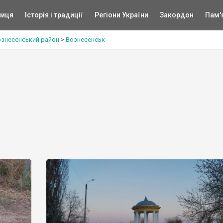
ниця
Історія і традиції
Регіони України
Закордон
Пам'
знесенський район
>
Вознесенськ