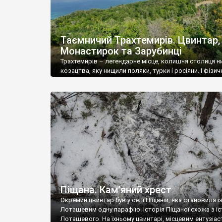
Таємничий Трахтемирів. Цвинтар,
Монастирок та Зарубинці
Трахтемирів – легендарне місце, колишня столиця 
козацтва, яку нищили поляки, турки і росіяни. І фізич
майже знищили, затопивши заплаву в районі
Трахтемирівського півострова водами Канівського
водосховища. Півострів активно відвідується турис
Дехто приїздить сюди на півдня-день, щоб посмакув
красу краєвидів, а дехто кілька днів мандрує із рюк
називаючи Трахтемирів місцем сили. На Трахтемирів
Бучацькому півострові (саме […]
Піщана. Кам’яний хрест
Окремий цвинтар був у селі Піщаній, яка становила і
Лоташевим одну парафію. Історія Піщаної схожа з і
Лоташевого. На їхньому цвинтарі, місцевим ентузіас