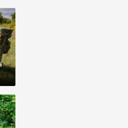
о у
ряму
ів,
у […]
й
ац, не
ність