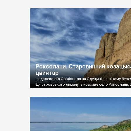
такій кількості жителів, старовинний цвинтар – гол
пам’ятка села, серед чагарників навіть непросто ві
Скільки людей потрібно, щоб вирубати чагарі – хоча
вшанувати пам’ять воїх пращурів. Про […]
Роксолани. Старовинний козацьк
цвинтар
Недалеко від Овідіополя на Одещині, на лівому бере
Дністровського лиману, є красиве село Роксолани. 
мальовничі береги, що різко обриваються над водо
вподобали ще древні греки, які заснували тут місто 
у 6 ст. до н. е. Свого часу ця археологічна знахідка у 4
роках 19 ст. зробила маленький фурор серед краєзн
Мармуровий бик та […]