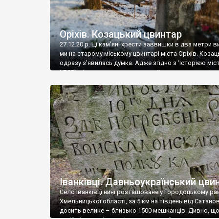
Оріхів. Козацький цвинтар
27.12.20 р. Ці кам’яні хрести заввишки в два метри 
ми на старому міському цвинтарі міста Оріхів. Козаць
одразу з’явилась думка. Адже згідно з ‘Історією міст
УРСР” місто виникло на території козацького зимівни
часів Запорозької Січі козак Лиско поставив на пра
березі Конки великий зимівник. Конка була тоді
повноводною річкою, обабіч […]
Іванківці. Давньоукраїнський цви
Село Іванківці нині розташоване у Городоцькому ра
Хмельницької області, за 5 км на південь від Сатано
досить велике – близько 1500 мешканців. Дивно, що