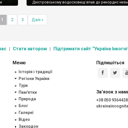
се
Дністровському водосховищі впав до рекордно низь
 у
рівня! Вода відступила і привідкрила завісу історії… Н
взагалі
фото, знайдені надмогильні камені та кістки людей, на
рівні
колишнього села Молодове, а також обмілівше
1
2
3
Далі »
Дністровське водосховище! Автор: Влад Ткач
нас
Стати автором
Підтримати сайт “Україна Інкогні
Меню
Підпишіться
Історія і традиції
Регіони України
Тури
Зв'язок з нам
Пам'ятки
Природа
+38 050 9364428
Блог
ukrainaincogni
Галереї
Відео
Закордон