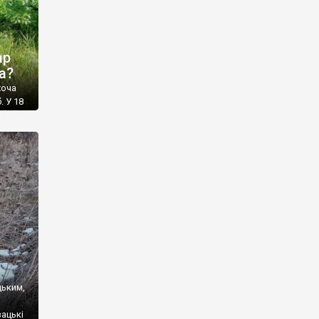
ар
а?
хоча
. У 18
кість
есні
цьким,
ацькі