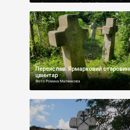
знайдено один завалений кам’яний хрест, та невели
пісковиковий надгробок. Місцеві мешканці збирают
підняти хреста. Фото Романа Маленкова.
Переяслав. Ярмарковий старовин
цвинтар
Фото Романа Маленкова