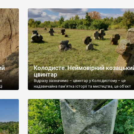
овна
козацьке місто Кальниболото) та Колодисте (там
дшукати.
найбільший і найефектніший цвинтар), ми вирішили, щ
 б цим
Новоселиці, яка “приросла” до Катеринополя й має п
дорогу на Колодисте, а там велике родовище пісковик
теж може мати давньоукраїнські козацькі хрести. Вже 
ий
Колодисте. Неймовірний козацьки
цвинтар
зі
Відразу зазначимо – цвинтар у Колодистому – це
Ці
надзвичайна пам’ятка історії та мистецтва, це об’єкт
ю,
історичної пам’яті, якому не багато рівних в Україні, за
Ніконій
рівнем мистецької довершеності. Від хрестів у
0-х
Колодистому перехоплює дух. Так, це не замок і не пал
авців.
церква і не житловий будинок, але візуальна атрактив
цього старовинного цвинтаря не поступається
найвизначнішим […]