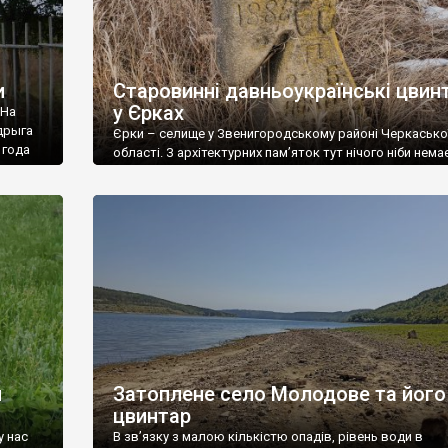
и
Старовинні давньоукраїнські цвин
у Єрках
 На
дрыга
Єрки – селище у Звенигородському районі Черкасько
 года
області. З архітектурних пам’яток тут нічого ніби немає
 вже
тому ми тривалий час минали Єрки без розвідок. Зов
ім’я
недавно довідались, що Єрки мають справжні історич
ої
скарби. Матеріальні. Два давньоукраїнських цвинтарі 
хрест на
кам’яними хрестами, які називають козацькими. Назв
– це видозмінене слово ярки (яри, але невеличкі). Тут
дійсно чимало […]
й
Затоплене село Молодове та його
цвинтар
у нас
В зв’язку з малою кількістю опадів, рівень води в