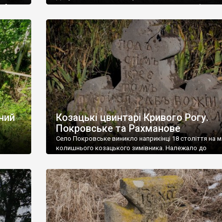
кий
– немає, хоча ми можемо припустити, що перші посел
ься
були саме козаками. Справа в тому, що в містечку
Кальниболото (нинішній Катеринопіль) значну частину
населення у 18 столітті становили козаки. Вони мали н
власний курінь, тому […]
ний
Козацькі цвинтарі Кривого Рогу.
Покровське та Рахманове
Село Покровське виникло наприкінці 18 століття на мі
колишнього козацького зимівника. Належало до
Веселотернівської волості Верхньодніпровського пов
Катеринославської губернії. На 1886 рік тут мешкало 
осіб, що мали 51 господарських подвір’я. У селі був з
по видобутку і обробітку сланцю. 1882 року Олександ
Поль купує у поміщика Шмакова 500 десятин землі з
покладами аспиду (сланець), […]