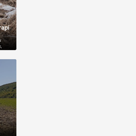
тарі
ї
,
сім
ні
із
а Єрки