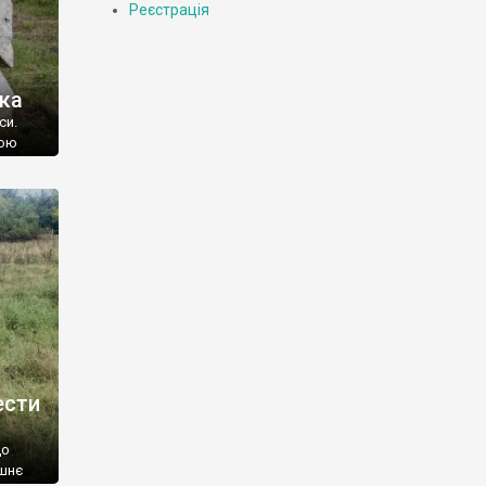
Реєстрація
яка
си.
ною
есять
и, але
села і
ести
що
ишнє