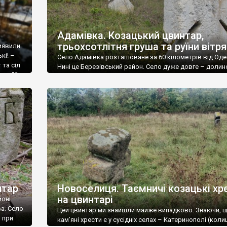
Адамівка. Козацький цвинтар,
трьохсотлітня груша та руїни вітр
виявили
кі! –
Село Адамівка розташоване за 60 кілометрів від Оде
 та сіл
Нині це Березівський район. Село дуже довге – доли
ка: “За
річки Великий Куяльник воно простяглося майже на д
вому
кілометрів. А от населення тут зараз небагато – за
інформацією 2021 року зареєстровано у селі 272 особ
фактично проживає лише 186. Співставивши розміри 
кількість населення, можна зрозуміти, […]
нтар
Новоселиця. Таємничі козацькі хр
на цвинтарі
йоні
ва. Село
Цей цвинтар ми знайшли майже випадково. Знаючи, 
 при
кам’яні хрести є у сусідніх селах – Катеринополі (кол