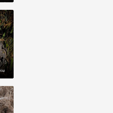
енці
а Січі
сці
іту
308
авод
р