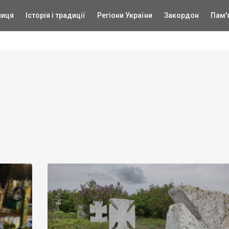
ниця
Історія і традиції
Регіони України
Закордон
Пам'