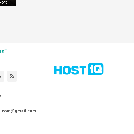
кого
а
 місці
та”
и
ta.com@gmail.com