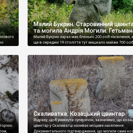
Малий Букрин. Старовинний цвинт
та могила Андрія Могили. Гетьман
низового
Малий Букрин зараз має близько 200 осіб населення, 
но
ще в середині 19 століття тут мешкало майже 700 осіб
столітті Малий Букрин належав Понятовському –
племіннику короля, а у 19-му – родині Ячевських. Кіль
тами.
населення в селі дуже сильно зменшилася під час
ати
кровопролитної битви за Букринський плацдарм у вер
заками,
1943 року, та після […]
-
Скаливатка. Козацький цвинтар
з
Відразу, щоб уникнути суперечок, зазначимо, що коза
сторією
цвинтар у Скаливатці називає місцеве населення.
том,
Документального підтвердження, що могили саме коз