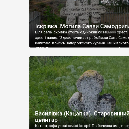
Іскрівка. Могила Савви Самодриг
Біля села Іскрівка стоїть одинокий козацький хрест.
хресті напис: “Здесь почивает рабъ Божи Сава Само
капитанъ войскъ Запорожского куреня Пашківского
1783”. Тут козака називають капітаном, але то йому
після скасування Січі такий чин приліпили. Справжнє 
було Сава Цибодрига. Він був полковником Орільськ
паланки Запорізького війська. Колись поряд стояв 
могилі […]
Василівка (Кацапка). Старовинни
цвинтар
Катастрофа української історії. Глибочезна яма, в як