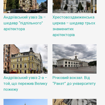
Андріївський узвіз 2в –
Хрестовоздвиженська
шедевр “підпільного”
церква – шедевр трьох
архітектора
знаменитих
архітекторів
Андріївський узвіз 2-а –
Річковий вокзал. Від
той, що пережив Велику
“Ракет” до університету
пожежу