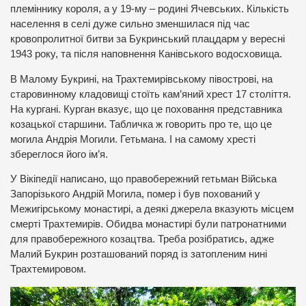
племіннику короля, а у 19-му – родині Ячевських. Кількість
населення в селі дуже сильно зменшилася під час
кровопролитної битви за Букринський плацдарм у вересні
1943 року, та після наповнення Канівського водосховища.
В Малому Букрині, на Трахтемирівському півострові, на
старовинному кладовищі стоїть кам’яний хрест 17 століття.
На кургані. Курган вказує, що це поховання представника
козацької старшини. Табличка ж говорить про те, що це
могила Андрія Могили. Гетьмана. І на самому хресті
збереглося його ім’я.
У Вікіпедії написано, що правобережний гетьман Війська
Запорізького Андрій Могила, помер і був похований у
Межигірському монастирі, а деякі джерела вказують місцем
смерті Трахтемирів. Обидва монастирі були патронатними
для правобережного козацтва. Треба розібратись, адже
Малий Букрин розташований поряд із затопленим нині
Трахтемировом.