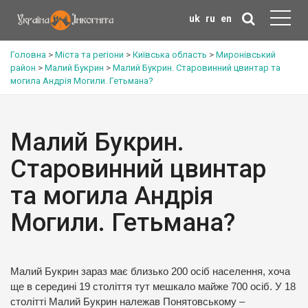
uk
ru
en
Головна
>
Міста та регіони
>
Київська область
>
Миронівський
район
>
Малий Букрин
>
Малий Букрин. Старовинний цвинтар та
могила Андрія Могили. Гетьмана?
Малий Букрин.
Старовинний цвинтар
та могила Андрія
Могили. Гетьмана?
Малий Букрин зараз має близько 200 осіб населення, хоча
ще в середині 19 століття тут мешкало майже 700 осіб. У 18
столітті Малий Букрин належав Понятовському –