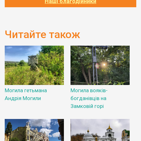
Наші благодійники
Читайте також
Могила гетьмана
Могила вояків-
Андрія Могили
богданівців на
Замковій горі