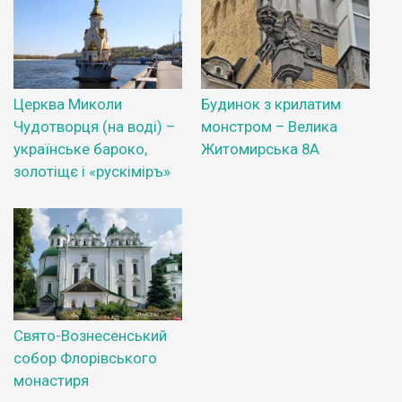
Церква Миколи
Будинок з крилатим
Чудотворця (на воді) –
монстром – Велика
українське бароко,
Житомирська 8А
золотіщє і «рускіміръ»
Свято-Вознесенський
собор Флорівського
монастиря