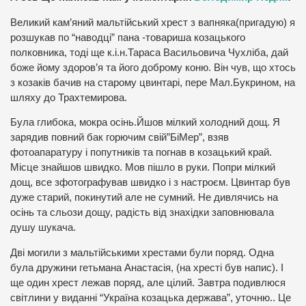
Великий кам’яний мальтійський хрест з вапняка(пригадую) я
розшукав по “наводці” пана -товариша козацького
полковника, тоді ще к.і.н.Тараса Васильовича Чухліба, дай
боже йому здоров’я та його доброму коню. Він чув, що хтось
з козаків бачив на старому цвинтарі, пере Мал.Букрином, на
шляху до Трахтемирова.
Була глибока, мокра осінь.Йшов мілкий холодний дощ. Я
зарядив повний бак горючим свій”БіМер”, взяв
фотоапаратуру і попутників та погнав в козацький край.
Місце знайшов швидко. Мов пішло в руки. Попри мілкий
дощ, все зфотографував швидко і з настроєм. Цвинтар був
дуже старий, покинутий але не сумний. Не дивлячись на
осінь та сльози дощу, радість від знахідки заповнювала
душу шукача.
Дві могили з мальтійськими хрестами були поряд. Одна
була дружини гетьмана Анастасія, (на хресті був напис). І
ще один хрест лежав поряд, але цілий. Завтра подивлюся
світлини у виданні “Україна козацька держава”, уточню.. Це