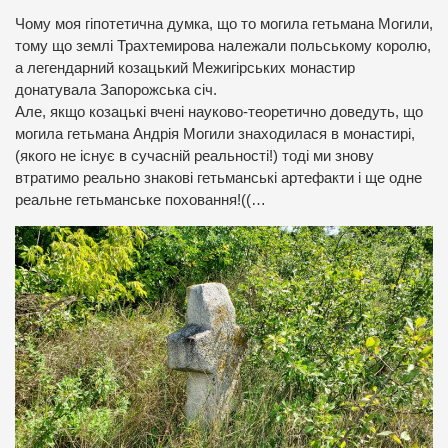
Чому моя гіпотетична думка, що то могила гетьмана Могили,
тому що землі Трахтемирова належали польському королю,
а легендарний козацький Межигірських монастир
донатувала Запорожська січ.
Але, якщо козацькі вчені науково-теоретично доведуть, що
могила гетьмана Андрія Могили знаходилася в монастирі,
(якого не існує в сучасній реальності!) тоді ми знову
втратимо реально знакові гетьманські артефакти і ще одне
реальне гетьманське поховання!((…