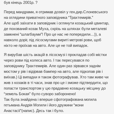
був кінець 2001р. ?
Перед мандрами, я отримав дозвіл у ген.дир.Слоневського
на оглядини приватного заповідника “Трахтемирів.”
Але щоб заїхати в заповідник і оглянути козацький цвинтар,
де похований козак Муха, скрізь на шляхах були металеві
замкнені “шлагбауми”! Про це нас не попередили…)), а
навколо доріг, під лісосмугами вириті метрові рови, щоб
ніхто не проїхав на авто. Але це не той випадок.
Я вирубав шість акацій в лісосмузі і прокладав собі містки
через рови під колеса авто. І так пересувався по
заповіднику Трахтемирів. Але один раз зірвався заднім
мостом у рів і відірвав бампер на авто, але підкопав рів і
виїхав.) Ці випадки я також фотографував. Хто там живе чи
жив з козаків в ті часи, знав про це і зможе підтвердити, що
попасти транспортом у цю прадавню козацьку місцину до
“земель Бокая” було суворо заборонено!
Так була знайдена і вперше сфотографована могила
гетьмана Андрія Могили і його дружини “жони
Анастасії”(напис). Десь так і було.