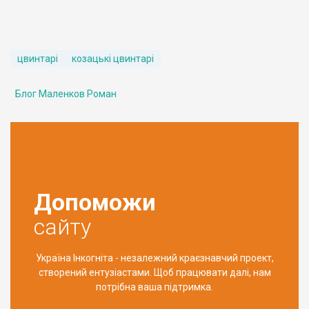
цвинтарі
козацькі цвинтарі
Блог Маленков Роман
Допоможи
сайту
Україна Інкогніта - незалежний краєзнавчий проект,
створений ентузіастами. Щоб працювати далі, нам
потрібна ваша підтримка.