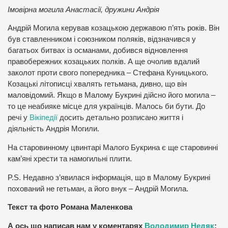
Імовірна могила Анастасії, дружини Андрія
Андрій Могила керував козацькою державою п’ять років. Він
був ставленником і союзником поляків, відзначився у
багатьох битвах із османами, добився відновлення
правобережних козацьких полків. А ще очолив вдалий
заколот проти свого попередника – Стефана Куницького.
Козацькі літописці хвалять гетьмана, дивно, що він
маловідомий. Якщо в Малому Букрині дійсно його могила –
то це неабияке місце для українців. Малось би бути. До
речі у
Вікіпедії
досить детально розписано життя і
діяльність Андрія Могили.
На старовинному цвинтарі Малого Букрина є ще старовинні
кам’яні хрести та намогильні плити.
P.S. Недавно з’явилася інформація, що в Малому Букрині
похований не гетьман, а його внук – Андрій Могила.
Текст та фото Романа Маленкова
А ось що написав нам у коментарях
Володимир Недяк
: