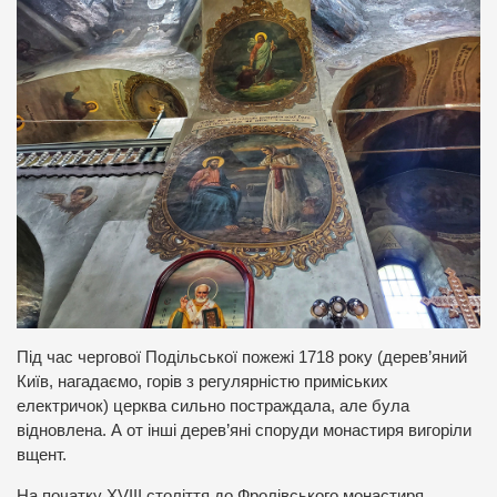
Під час чергової Подільської пожежі 1718 року (дерев’яний
Київ, нагадаємо, горів з регулярністю приміських
електричок) церква сильно постраждала, але була
відновлена. А от інші дерев’яні споруди монастиря вигоріли
вщент.
На початку XVIІІ століття до Фролівського монастиря