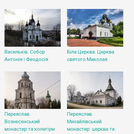
Васильків. Собор
Біла Церква. Церква
Антонія і Феодосія
святого Миколая
Переяслав.
Переяслав.
Вознесенський
Михайлівський
монастир та колегіум
монастир: церква та