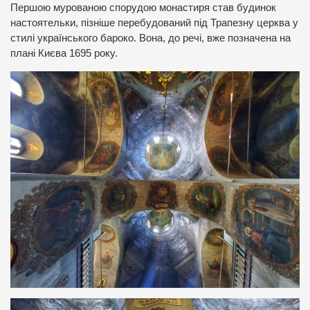
Першою мурованою спорудою монастиря став будинок
настоятельки, пізніше перебудований під Трапезну церква у
стилі українського бароко. Вона, до речі, вже позначена на
плані Києва 1695 року.