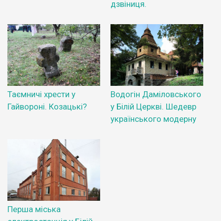
дзвіниця.
Таємничі хрести у
Водогін Даміловського
Гайвороні. Козацькі?
у Білій Церкві. Шедевр
українського модерну
Перша міська