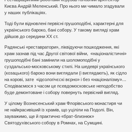
Києва Андрій Меленський. Про нього ми чимало згадували
у наших публікаціях.
Тоді були відновлені первісні грушоподібні, характерні для
українського бароко, бані собору. У такому вигляді храм
дійшов до середини ХХ ст.
Радянські «реставратори», ліквідуючи пошкодження, які
храм зазнав під час Другої світової війни, «націоналістичні»
грушоподібні бані замінили на шоломоподібні у
суздальсько-московському стилі. На шедеврі українського
(козацького) бароко вони виглядали (і виглядають), як сідло
на корові, зате «ідєологічєскі вєрно» і без «націоналізму»…
Сподіваємося з часом це псевдомосковське неподобство
буде демонтоване і собору повернуть первісний вигляд.
У цілому Вознесенський храм Флорівського монастиря чи
не найкрасивіший із храмів, що уціліли на Подолі. Він,
зауважимо, ще й практично «брат-близнюк»
Святодухівського собору в Ромнах, на Сумщині.