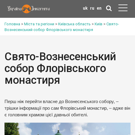
uk
ru
en
Головна
>
Міста та регіони
>
Київська область
>
Київ
>
Свято-
Вознесенський собор Флорівського монастиря
Свято-Вознесенський
собор Флорівського
монастиря
Перш ніж перейти власне до Вознесенського собору, –
трішки інформації про сам Флорівський монастир, – адже він
є головним храмом цієї давньої обителі.