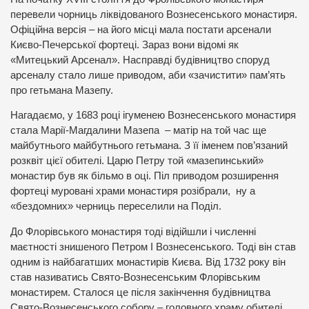
перевели чорниць ліквідованого Вознесенського монастиря.
Офіційна версія – на його місці мала постати арсенали
Києво-Печерської фортеці. Зараз вони відомі як
«Митецький Арсенал». Насправді будівництво споруд
арсеналу стало лише приводом, аби «зачистити» пам’ять
про гетьмана Мазепу.
Нагадаємо, у 1683 році ігуменею Вознесенського монастиря
стала Марії-Магдалини Мазепа – матір на той час ще
майбутнього майбутнього гетьмана. З її іменем пов’язаний
розквіт цієї обителі. Царю Петру той «мазепинський»
монастир був як більмо в оці. Піл приводом розширення
фортеці муровані храми монастиря розібрали, ну а
«бездомних» черниць переселили на Поділ.
До Флорівського монастиря тоді відійшли і численні
маєтності знишеного Петром І Вознесенського. Тоді він став
одним із найбагатших монастирів Києва. Від 1732 року він
став називатись Свято-Вознесенським Флорівським
монастирем. Сталося це після закінчення будівництва
Свято-Вознесенського собору – головного храму обителі.