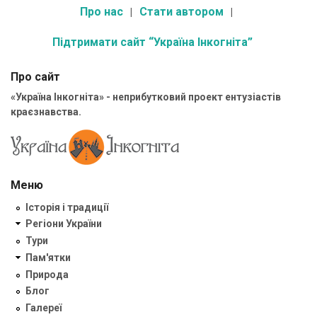
Про нас
Стати автором
Підтримати сайт “Україна Інкогніта”
Про сайт
«Україна Інкогніта» - неприбутковий проект ентузіастів
краєзнавства.
Меню
Історія і традиції
Регіони України
Тури
Пам'ятки
Природа
Блог
Галереї