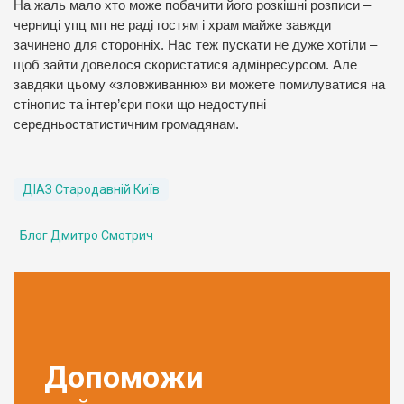
На жаль мало хто може побачити його розкішні розписи –
черниці упц мп не раді гостям і храм майже завжди
зачинено для сторонніх. Нас теж пускати не дуже хотіли –
щоб зайти довелося скористатися адмінресурсом. Але
завдяки цьому «зловживанню» ви можете помилуватися на
стінопис та інтер’єри поки що недоступні
середньостатистичним громадянам.
ДІАЗ Стародавній Київ
Блог Дмитро Смотрич
Допоможи