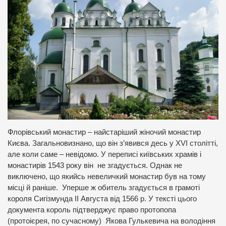
Флорівський монастир – найстаріший жіночий монастир
Києва. Загальновизнано, що він з’явився десь у XVI столітті,
але коли саме – невідомо. У переписі київських храмів і
монастирів 1543 року він не згадується. Однак не
виключено, що якийсь невеличкий монастир був на тому
місці й раніше. Уперше ж обитель згадується в грамоті
короля Сигізмунда II Августа від 1566 р. У тексті цього
документа король підтверджує право протопопа
(протоієрея, по сучасному) Якова Гулькевича на володіння