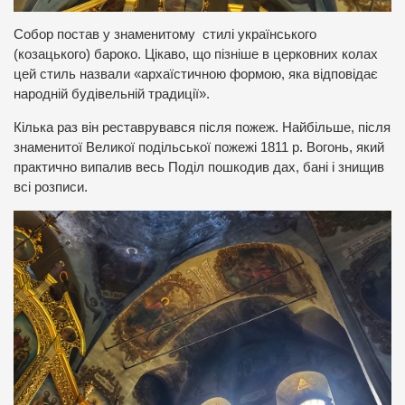
Собор постав у знаменитому стилі українського
(козацького) бароко. Цікаво, що пізніше в церковних колах
цей стиль назвали «архаїстичною формою, яка відповідає
народній будівельній традиції».
Кілька раз він реставрувався після пожеж. Найбільше, після
знаменитої Великої подільської пожежі 1811 р. Вогонь, який
практично випалив весь Поділ пошкодив дах, бані і знищив
всі розписи.