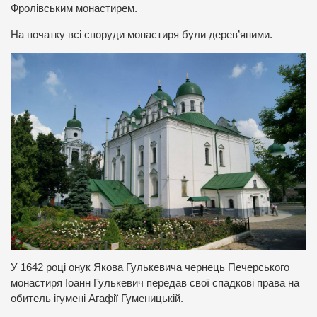
Фролівським монастирем.
На початку всі споруди монастиря були дерев’яними.
У 1642 році онук Якова Гулькевича чернець Печерського
монастиря Іоанн Гулькевич передав свої спадкові права на
обитель ігумені Агафії Гуменицькій.