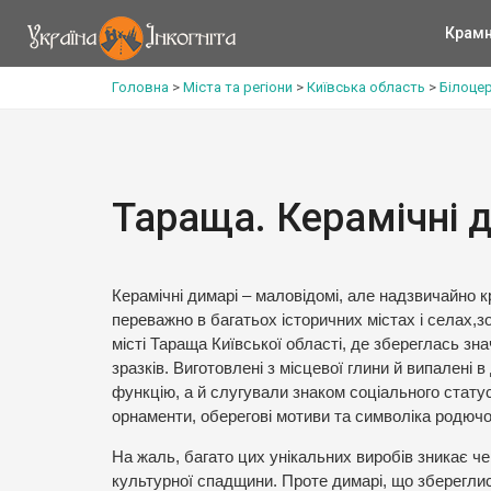
Крам
Головна
>
Міста та регіони
>
Київська область
>
Білоце
Тараща. Керамічні 
Керамічні димарі – маловідомі, але надзвичайно кр
переважно в багатьох історичних містах і селах,зо
місті Тараща Київської області, де збереглась знач
зразків. Виготовлені з місцевої глини й випалені 
функцію, а й слугували знаком соціального статус
орнаменти, оберегові мотиви та символіка родючо
На жаль, багато цих унікальних виробів зникає че
культурної спадщини. Проте димарі, що збереглис