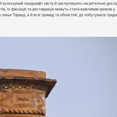
 культурний ландшафт міста й заслуговують на ретельне досл
тів, їх фіксація та реставрація можуть стати важливим кроком у
 лише Таращі, а й всіх громад та областей, де побутувала тради