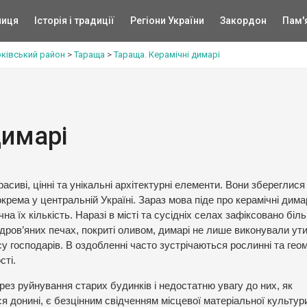
ниця
Історія і традиції
Регіони України
Закордон
Пам'
рківський район
>
Тараща
>
Тараща. Керамічні димарі
димарі
асиві, цінні та унікальні архітектурні елементи. Вони збереглися
крема у центральній Україні. Зараз мова піде про керамічні димар
на їх кількість. Наразі в місті та сусідніх селах зафіксовано біл
в дров’яних печах, покриті оливом, димарі не лише виконували ут
у господарів. В оздобленні часто зустрічаються рослинні та гео
сті.
рез руйнування старих будинків і недостатню увагу до них, як
я донині, є безцінним свідченням місцевої матеріальної культур