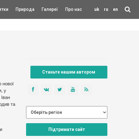
ятки
Природа
Галереї
Про нас
uk
ru
en
Станьте нашим автором
ю нової
, у
 Іван
одив та
Підтримати сайт
и