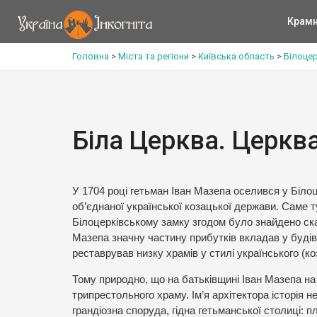
Крам
Головна
>
Міста та регіони
>
Київська область
>
Білоце
Біла Церква. Церкв
У 1704 році гетьман Іван Мазепа оселився у Біло
об’єднаної української козацької держави. Саме т
Білоцерківському замку згодом було знайдено ск
Мазепа значну частину прибутків вкладав у будів
реставрував низку храмів у стилі українського (ко
Тому природно, що на батьківщині Іван Мазепа на
трипрестольного храму. Ім’я архітектора історія 
грандіозна споруда, гідна гетьманської столиці: