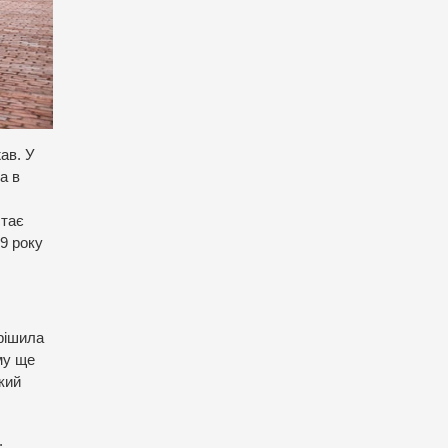
ав. У
а в
стає
9 року
рішила
му ще
кий
.