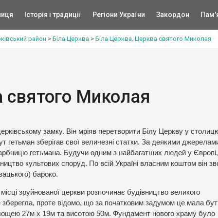
ниця
Історія і традиції
Регіони України
Закордон
Пам'
рківський район
>
Біла Церква
>
Біла Церква. Церква святого Миколая
а святого Миколая
церківському замку. Він мріяв перетворити Білу Церкву у столиц
ут гетьман зберігав свої величезні статки. За деякими джерелами
арбницю гетьмана. Будучи одним з найбагатших людей у Європі,
ництво культових споруд. По всій Україні власним коштом він зв
зацького) бароко.
 місці зруйнованої церкви розпочинає будівництво великого
не зберегла, проте відомо, що за початковим задумом це мала бут
 площею 27м х 19м та висотою 50м. Фундамент нового храму було