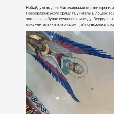
Небайдужі до долі Миколаївської церкви віряни,
Преображенського храму та учитель Білоцерківської
чого вона набуває сучасного вигляду. Всередині 
монументальним живописом (ім’я художника істор