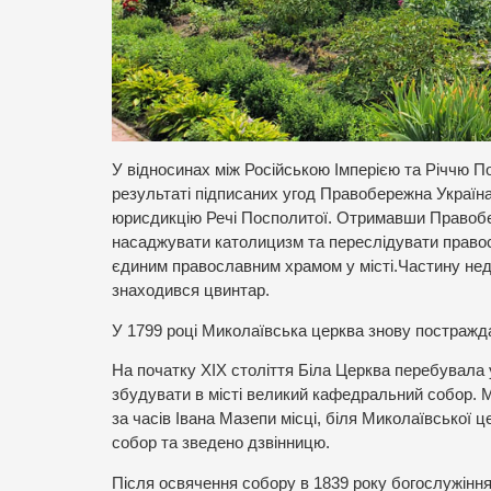
У відносинах між Російською Імперією та Річчю П
результаті підписаних угод Правобережна Україна
юрисдикцію Речі Посполитої. Отримавши Правобе
насаджувати католицизм та переслідувати правос
єдиним православним храмом у місті.Частину недо
знаходився цвинтар.
У 1799 році Миколаївська церква знову постражда
На початку ХІХ століття Біла Церква перебувала
збудувати в місті великий кафедральний собор. 
за часів Івана Мазепи місці, біля Миколаївської
собор та зведено дзвінницю.
Після освячення собору в 1839 року богослужіння