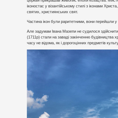
церкви прикрашав живопис епохи козацтва. Мист
іконостас у візантійському стилі з іконами Христа
святих, християнських свят.
Частина ікон були раритетними, вони перейшли у 
Але задумам Івана Мазепи не судилося здійснитис
(1711р) стали на заваді закінченню будівництва х
часу не відома, як і дорогоцінних предметів культу