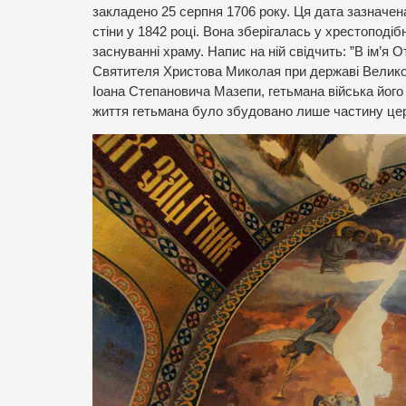
закладено 25 серпня 1706 року. Ця дата зазначена
стіни у 1842 році. Вона зберігалась у хрестоподі
заснуванні храму. Напис на ній свідчить: ”В ім’я 
Святителя Христова Миколая при державі Великог
Іоана Степановича Мазепи, гетьмана війська його
життя гетьмана було збудовано лише частину цер