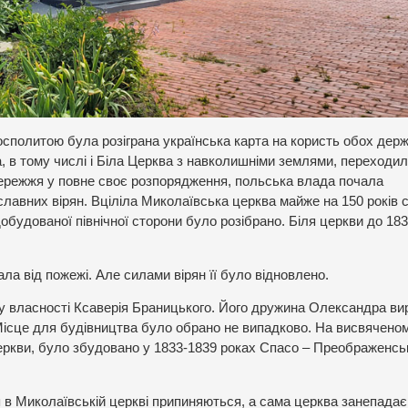
осполитою була розіграна українська карта на користь обох держ
, в тому числі і Біла Церква з навколишніми землями, переходил
режжя у повне своє розпорядження, польська влада почала
лавних вірян. Вціліла Миколаївська церква майже на 150 років 
будованої північної сторони було розібрано. Біля церкви до 183
ла від пожежі. Але силами вірян її було відновлено.
 у власності Ксаверія Браницького. Його дружина Олександра ви
Місце для будівництва було обрано не випадково. На висвячено
 церкви, було збудовано у 1833-1839 роках Спасо – Преображенсь
 в Миколаївській церкві припиняються, а сама церква занепадає