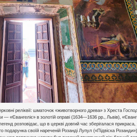
церковні реліквії: шматочок «животворного древа» з Хреста Госпо
ки — «Євангеліє» в золотій оправі (1634—1636 рр., Львів), «Єванг
легенд розповідає, що в церкві довгий час зберігалася прикраса,
о подарунка своїй нареченій Розанді Лупул («Підвіска Розанди»)