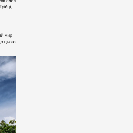
рев’яний
рійці,
ий мир
до цього