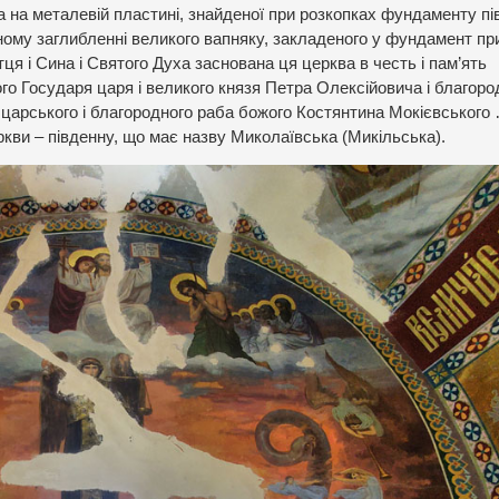
 на металевій пластині, знайденої при розкопках фундаменту пів
бному заглибленні великого вапняку, закладеного у фундамент пр
Отця і Сина і Святого Духа заснована ця церква в честь і пам’ять
о Государя царя і великого князя Петра Олексійовича і благоро
 царського і благородного раба божого Костянтина Мокієвського 
кви – південну, що має назву Миколаївська (Микільська).