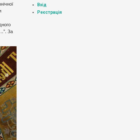
нічної
Вхід
и
Реєстрація
дного
…”. За