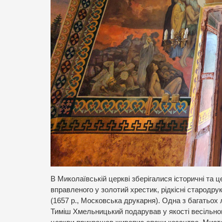
В Миколаївській церкві зберігалися історичні та 
вправленого у золотий хрестик, рідкісні стародру
(1657 р., Московська друкарня). Одна з багатьох 
Тиміш Хмельницький подарував у якості весільног