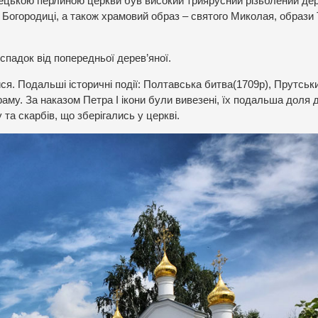
ецькою перлиною церкви був високий триярусний різьблений де
, Богородиці, а також храмовий образ – святого Миколая, образи Т
спадок від попередньої дерев’яної.
я. Подальші історичні події: Полтавська битва(1709р), Прутськ
раму. За наказом Петра І ікони були вивезені, їх подальша доля 
 та скарбів, що зберігались у церкві.