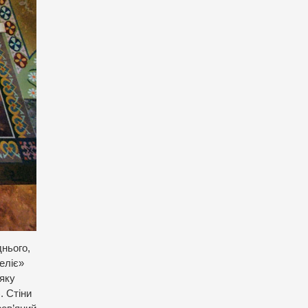
днього,
еліє»
 яку
. Стіни