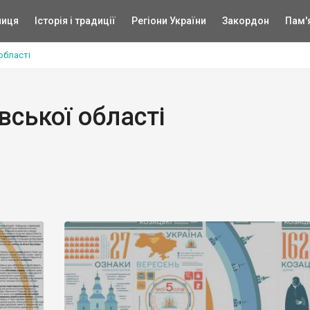
ниця
Історія і традиції
Регіони України
Закордон
Пам'
області
вської області