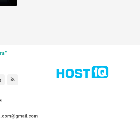
та”
и
ta.com@gmail.com