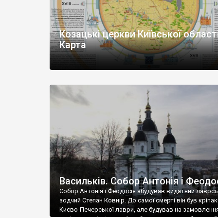
Козацькі церкви Київської області
Карта
Васильків. Собор Антонія і Феодо
Собор Антонія і Феодосія збудував видатний лаврс
зодчий Степан Ковнір. До самої смерті він був кріпа
Києво-Печерської лаври, але будував на замовленн