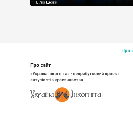
Білої Церки.
Про 
Про сайт
«Україна Інкогніта» - неприбутковий проект
ентузіастів краєзнавства.