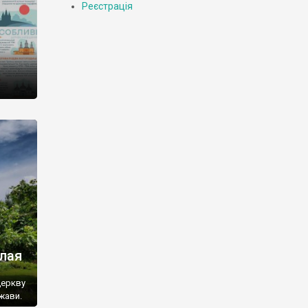
Реєстрація
олая
Церкву
жави.