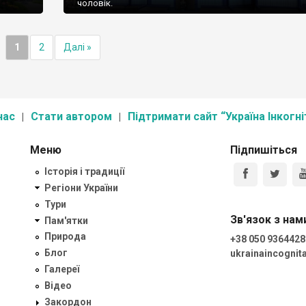
чоловік.
1
2
Далі »
нас
Стати автором
Підтримати сайт “Україна Інкогні
Меню
Підпишіться
Історія і традиції
Регіони України
Тури
Зв'язок з нам
Пам'ятки
Природа
+38 050 9364428
Блог
ukrainaincogni
Галереї
Відео
Закордон