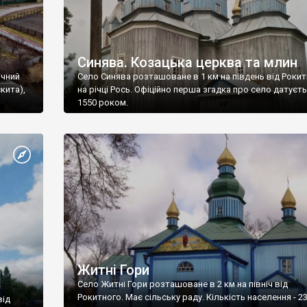
Синява. Козацька церква та млин
ічний
Село Синява розташоване в 1 км на південь від Роки
кита),
на річці Рось. Офіційно перша згадка про село датуєт
1550 роком.
Житні Гори
Село Житні Гори розташоване в 2 км на північ від
Рокитного. Має сільську раду. Кількість населення - 2
від