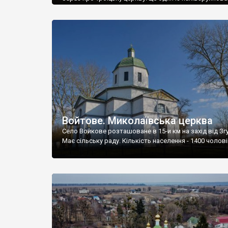
зразків українського бароко. Ще один такий маємо 
Дігтярівці (про неї ми вже писали) – то церква збуд
гетьманом Іваном Мазепою і вона значно відоміша. 
Троїцька церква у Гостролуччі поки залишається м
забутою. Її збудував на […]
Войтове. Миколаївська церква
Село Войкове розташоване в 15-и км на захід від Згу
Має сільську раду. Кількість населення - 1400 чолові