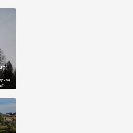
м було
гатших
ир:
ерква.
ої
646
лив
му. На
Його