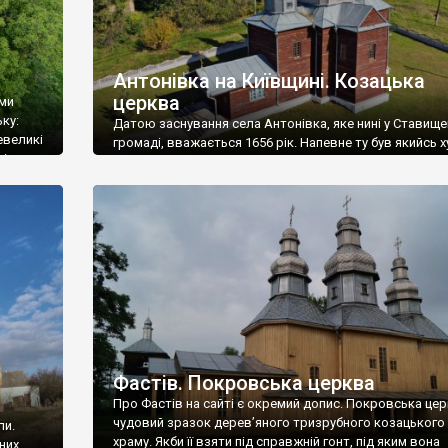
Антонівка на Київщині. Козацька
церква
ами
ьку:
Датою заснування села Антонівка, яке нині у Ставище
евеликі
громаді, вважається 1656 рік. Напевне ту був якийсь ху
лісом
який в середині 18 століття Білоцерківський старост
ву
Мнишек віддав у оренду своєму слузі, шляхтичу Анто
агорбів
Стефанському, із дозволом осадити тут слободу й
ітті
запрошувати різних людей на поселення, надаючи пев
пільги. Так і з’явилося село Антонівка. У 1777 році […]
Фастів. Покровська церква
Про Фастів на сайті є окремий допис. Покровська цер
чудовий зразок дерев’яного тризрубного козацького
ли.
храму. Якби її взяти під справжній гонт, під яким вона
них