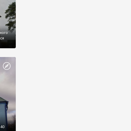
тного
ься
340