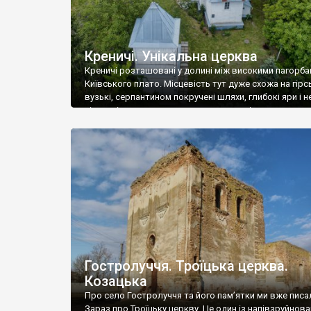
Креничі. Унікальна церква
Креничі розташовані у долині між високими пагорб
Київського плато. Місцевість тут дуже схожа на гірс
вузькі, серпантином покручені шляхи, глибокі яри і н
сільські хати, що притулились прямо під зарослими 
та чагарником пагорбами. Село отримало свою наз
завдяки численним джерелам, що витікають з-під п
– криницям (креницям). Заснували Креничі у XVI стол
(найстарша згадка […]
Гостролуччя. Троїцька церква.
Козацька
Про село Гостролуччя та його пам’ятки ми вже писа
Зараз про Троїцьку церкву. Це один із напівзруйнова