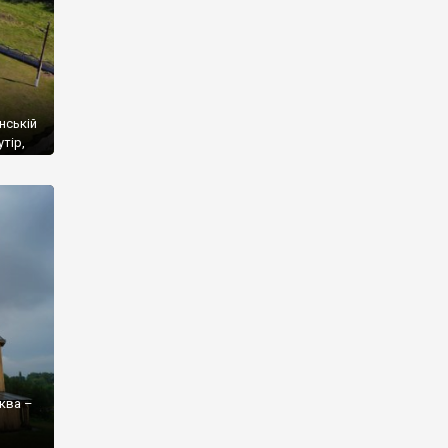
нській
тір,
а
нію
ні
ква –