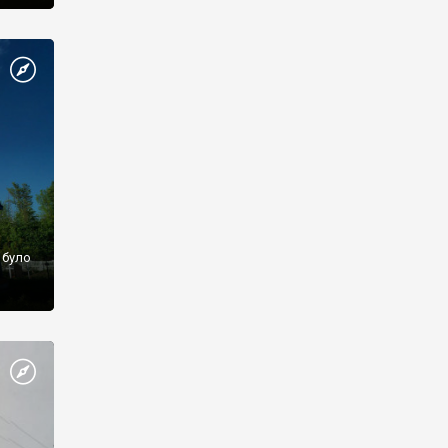
можна
а під
уска –
 було