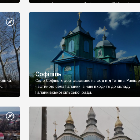
тривалий час стояла від будівництва у 1740 році, то 
у
було б сказати, що це ідеальна реставрація. А так вон
ована
бляхою, щоправда покрівля зроблена красиво, ніби л
А от
імітація […]
айже
Софіпіль
рівки.
Село Софіпіль розташоване на схід від Тетіїва. Раніше
к.
частиною села Галайки, а нині входить до складу
Галайківської сільської ради.