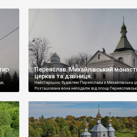
н міг
Саме тут гетьман зберігав свої величезні статки. За
деякими джерелами, у Білоцерківському замку згодо
роко.
знайдено скарбницю гетьмана. Будучи одним з найба
 […]
людей у Європі, Іван Мазепа значну частину прибутків
вкладав у будівництво […]
тир
Переяслав. Михайлівський монаст
церква та дзвіниця.
ди,
Найстарішою будівлею Переяслава є Михайлівська ц
Розташована вона неподалік від площі Переяславськ
азом з
Ради (вул. Михайла Сікорського, 34). Храм заклали у 1
році. Значну частину коштів на його будівництво виді
,
полковник Федір Лобода. Церкву реставрували і
менитым
оновлювали у 1719 році, а також після пожежі у 1734-
р Тарас
початку ХІХ століття обвалилося кам’яне склепіння. 
аму
більше не […]