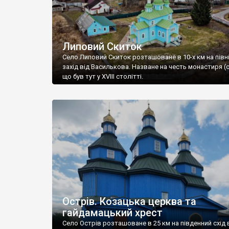
Липовий Скиток
Село Липовий Скиток розташоване в 10-х км на півн
захід від Василькова. Назване на честь монастиря (с
що був тут у XVIII столітті.
Острів. Козацька церква та
гайдамацький хрест
Село Острів розташоване в 25 км на південний схід 