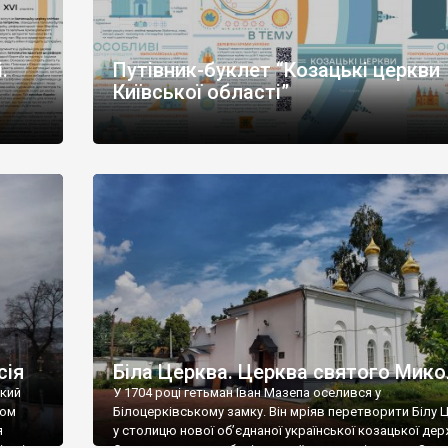
.
Путівник-буклет “Козацькі церкви
Київської області”
сія
Біла Церква. Церква святого Мик
ький
У 1704 році гетьман Іван Мазепа оселився у
ком
Білоцерківському замку. Він мріяв перетворити Білу 
я
у столицю нової об’єднаної української козацької дер