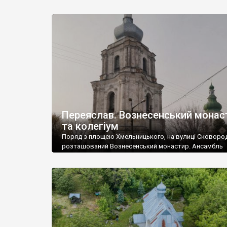
архімандритів, і звичайно, був людиною не бідною. Ві
викупити себе із кріпацтва, але не бачив у цьому
необхідності. Творив Ковнір у стилі українського ба
Собор зводили три роки (1755-1758 р.р.) і присвятили
Переяслав. Вознесенський монас
та колегіум
Поряд з площею Хмельницького, на вулиці Сковоро
розташований Вознесенський монастир. Ансамбль
монастиря почав формуватись у 1695-1700 роках, р
побудовою величного Вознесенського собору. «Это
соборный храм прекрасной, грациозной, полурококо
полувизантийской архитектуры, воздвигнутый зна
анафемой Иваном Мазепою…» – так писав про собо
Шевченко. Нині храм, у якому розміщено Музей-діор
«Битва за Дніпро», на реставрації. У […]