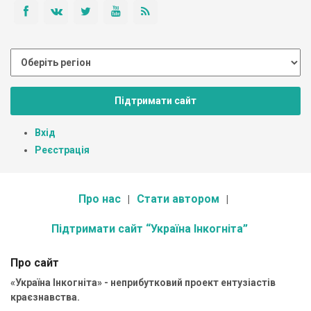
Підтримати сайт
Вхід
Реєстрація
Про нас
Стати автором
Підтримати сайт “Україна Інкогніта”
Про сайт
«Україна Інкогніта» - неприбутковий проект ентузіастів
краєзнавства.