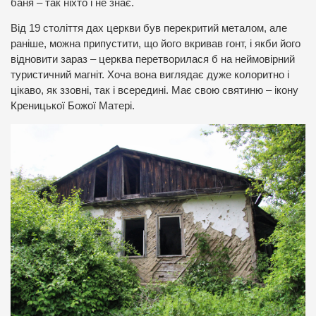
баня – так ніхто і не знає.
Від 19 століття дах церкви був перекритий металом, але
раніше, можна припустити, що його вкривав гонт, і якби його
відновити зараз – церква перетворилася б на неймовірний
туристичний магніт. Хоча вона виглядає дуже колоритно і
цікаво, як ззовні, так і всередині. Має свою святиню – ікону
Креницької Божої Матері.