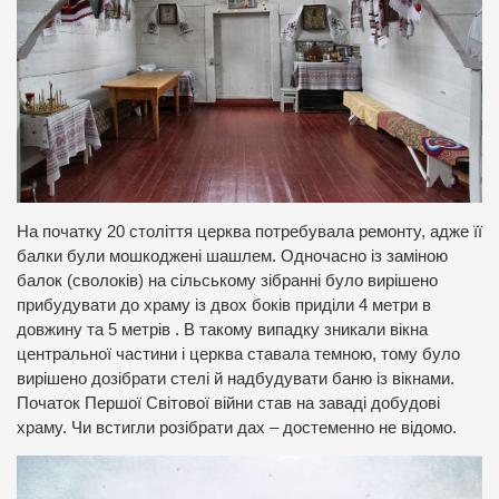
На початку 20 століття церква потребувала ремонту, адже її
балки були мошкоджені шашлем. Одночасно із заміною
балок (сволоків) на сільському зібранні було вирішено
прибудувати до храму із двох боків приділи 4 метри в
довжину та 5 метрів . В такому випадку зникали вікна
центральної частини і церква ставала темною, тому було
вирішено дозібрати стелі й надбудувати баню із вікнами.
Початок Першої Світової війни став на заваді добудові
храму. Чи встигли розібрати дах – достеменно не відомо.