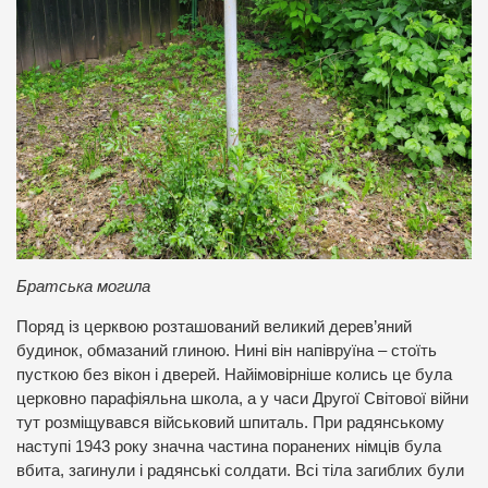
Братська могила
Поряд із церквою розташований великий дерев’яний
будинок, обмазаний глиною. Нині він напівруїна – стоїть
пусткою без вікон і дверей. Найімовірніше колись це була
церковно парафіяльна школа, а у часи Другої Світової війни
тут розміщувався військовий шпиталь. При радянському
наступі 1943 року значна частина поранених німців була
вбита, загинули і радянські солдати. Всі тіла загиблих були