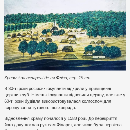
Креничі на акварелі де ля Фліза, сер. 19 ст.
В 30-ті роки російські окупанти відкрили у приміщенні
церкви клуб. Німецькі окупанти відновили церкву, але вже у
60-ті роки будівля використовувалася колгоспом для
вирощування тутового шовкопряда.
Відновлення храму почалося у 1989 році. До перекриття
його даху доклав рук сам Філарет, але якою була первісна