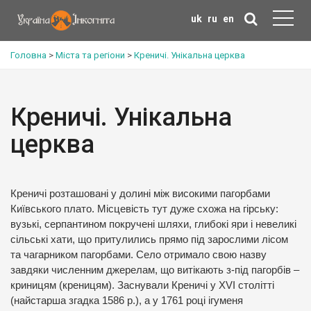
uk
ru
en
Головна
>
Міста та регіони
>
Креничі. Унікальна церква
Креничі. Унікальна
церква
Креничі розташовані у долині між високими пагорбами
Київського плато. Місцевість тут дуже схожа на гірську:
вузькі, серпантином покручені шляхи, глибокі яри і невеликі
сільські хати, що притулились прямо під зарослими лісом
та чагарником пагорбами. Село отримало свою назву
завдяки численним джерелам, що витікають з-під пагорбів –
криницям (креницям). Заснували Креничі у XVI столітті
(найстарша згадка 1586 р.), а у 1761 році ігуменя