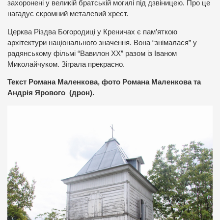
захоронені у великій братській могилі під дзвіницею. Про це
нагадує скромний металевий хрест.
Церква Різдва Богородиці у Креничах є пам’яткою
архітектури національного значення. Вона “знімалася” у
радянському фільмі “Вавилон ХХ” разом із Іваном
Миколайчуком. Зіграла прекрасно.
Текст Романа Маленкова, фото Романа Маленкова та
Андрія Ярового (дрон).