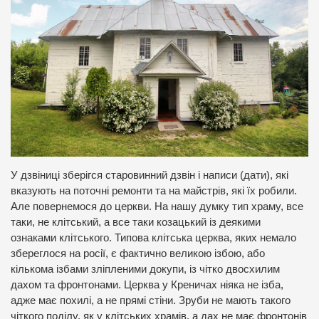
У дзвіниці зберігся старовинний дзвін і написи (дати), які
вказують на поточні ремонти та на майстрів, які їх робили.
Але повернемося до церкви. На нашу думку тип храму, все
таки, не клітський, а все таки козацький із деякими
ознаками клітського. Типова клітська церква, яких немало
збереглося на росії, є фактично великою ізбою, або
кількома ізбами зліпленими докупи, із чітко двосхилим
дахом та фронтонами. Церква у Креничах ніяка не ізба,
адже має похилі, а не прямі стіни. Зруби не мають такого
чіткого поділу, як у клітських храмів, а дах не має фронтонів