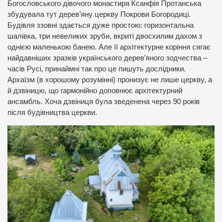
Богословського дівочого монастиря Ксанфія Протанська
збудувала тут дерев’яну церкву Покрови Богородиці.
Будівля ззовні здається дуже простою: горизонтальна
шалівка, три невеликих зруби, вкриті двосхилим дахом з
однією маленькою банею. Але її архітектурне коріння сягає
найдавніших зразків українського дерев’яного зодчества –
часів Русі, принаймні так про це пишуть дослідники.
Архаїзм (в хорошому розумінні) пронизує не лише церкву, а
й дзвіницю, що гармонійно доповнює архітектурний
ансамбль. Хоча дзвіниця була зведенена через 90 років
після будівництва церкви.