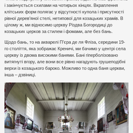
і закінчується схилами на чотирьох кінцях. Вкраплення
клітських форм полягає у відсутності купола і присутності
рівної дерев’яної стелі, нетипової для козацьких храмів. В
цілому ж, ми відносимо церкву Різдва Богородиці до
козацьких церков за стилем і фомами, але без бань.
Щодо бань, то на акварелі П’єра де ля Фліза, середини 19-
го століття, яка зображає Креничі, ми бачимо у центрі села
церкву із двома високими банями. Бані гіперболізовано
витягнуті вгору, але вони все рівно нагадують грушеподібні
верхи із козацького бароко. Можливо то одна баня церкви,
інша – дзвіниці.