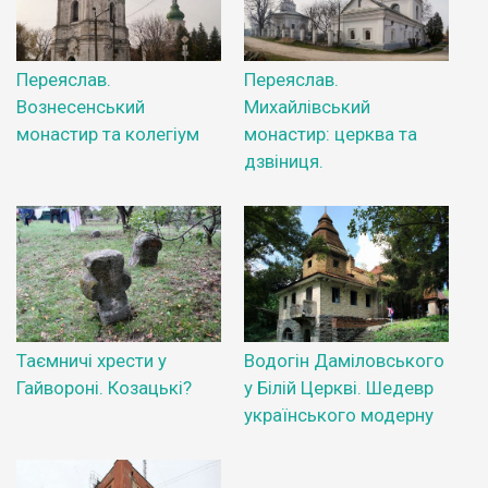
Переяслав.
Переяслав.
Вознесенський
Михайлівський
монастир та колегіум
монастир: церква та
дзвіниця.
Таємничі хрести у
Водогін Даміловського
Гайвороні. Козацькі?
у Білій Церкві. Шедевр
українського модерну