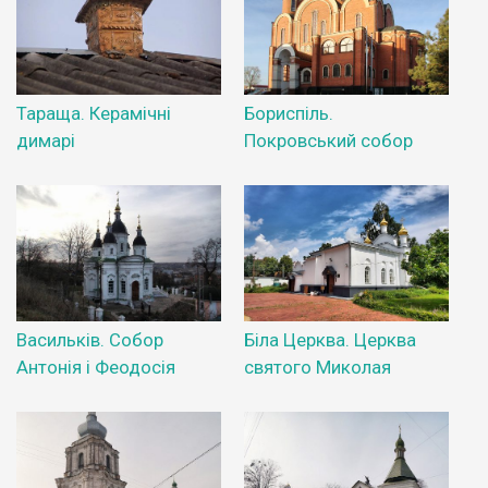
Тараща. Керамічні
Бориспіль.
димарі
Покровський собор
Васильків. Собор
Біла Церква. Церква
Антонія і Феодосія
святого Миколая