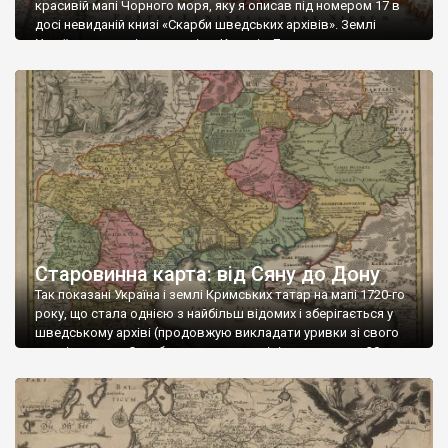
красивій мапі Чорного моря, яку я описав під номером 17 в
досі невиданій книзі «Скарби шведських архівів». Землі
України поєднані з триторією Козаків Донських, а також
черкесами, які також тут названі козаками. На півдні –
контрольовані Перекопськими і Очаківськими татарами
землі. Надрукована мапа у Німеччині […]
Старовинна карта: від Сяну до Дону
Так показані Україна і землі Кримських татар на мапі 1720-го
року, що стала однією з найбільш відомих і зберігається у
шведському архіві (продовжую викладати уривки зі свого
розділу книги «Скарби шведських архівів», де описав 20
найцікавіших мап історії України). Цікавою її зробили не лише
вказані межі, але і назва з оформленням картуша. Назва:
“Vkrania que […]