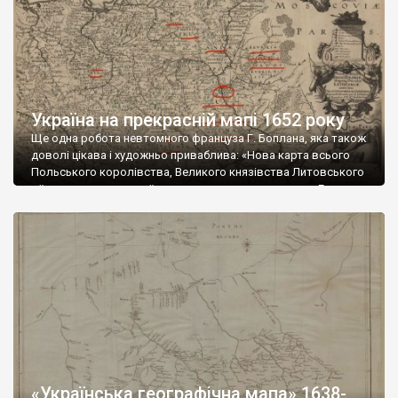
Україна на прекрасній мапі 1652 року
Ще одна робота невтомного француза Г. Боплана, яка також
доволі цікава і художньо приваблива: «Нова карта всього
Польського королівства, Великого князівства Литовського
з їх воєводствами та їх межами докладно виконана Г.
Левассером де Бопланом, С[вященної] К[оролівської]
В[еличності] військовим архітектором і капітаном». Оригінал
був доданий до книги 1652 року “Simonis Starovolsci[i] Polonia,
nunc denuo recognita et […]
«Українська географічна мапа» 1638-