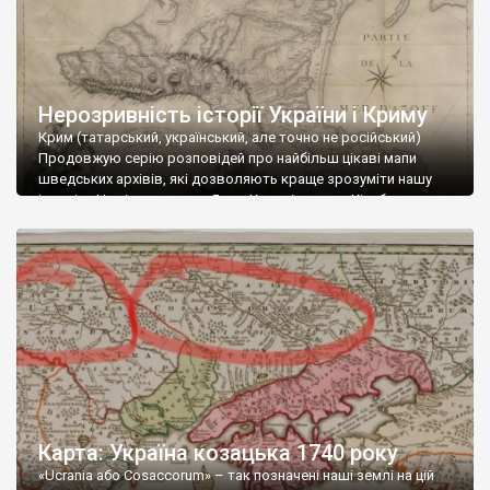
подій козацьких століть, від зародження до становлення
української нації. Сьогодні познайомлю вас з двадцятою
мапою, яка здається цікавою і […]
Нерозривність історії України і Криму
Крим (татарський, український, але точно не російський)
Продовжую серію розповідей про найбільш цікаві мапи
шведських архівів, які дозволяють краще зрозуміти нашу
історію. Ця підготовлена ​​Яном Хендріком ван Кінсбергеном
(Jan Hendrik van Kinsbergen, 1735–1819), відомим адміралом
голландської та російської служб. Хоча на останній він
перебував лише з вересня 1771 по листопад 1774 року, але
був учасником […]
Карта: Україна козацька 1740 року
«Ucrania або Cosaccorum» – так позначені наші землі на цій