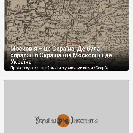
розпочав литовський князь Миколай Криштоф Радзивіл ще у
1586 році, щойно отримав княжий стіл, відправивши […]
Московія – це Окраїна. Де була
справжня Окраїна (на Московії) і де
Україна
Продовжую вас знайомити з уривками книги «Скарби
шведських архівів», до написання якої доклався. Книга досі
не вийшла. З відомих причин. Але обов’язково має дійти до
широкого читача (в т.ч. поза Україною), бо пояснює причини
цієї війни. Наприклад, ця мапа Московії цікава не лише тим,
що в лівому нижньому куті, знаходимо сусідів московитів:
Литву і Польщу. […]