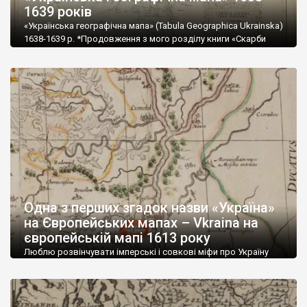
1639 років
«Українська географічна мапа» (Tabula Geographica Ukrainska)
1638-1639 р. *Продовження з мого розділу книги «Скарби
шведських архівів»* Перша в історії мапа, яка носить таку
назву і є важливою віхою нашої історії. В шведському архіві
вона підписана як “Tabula Geographica Ukrainska. Ukraina.
Dnjepr (söder om Tjernobyl), Don och Donaus utflöden i Svarta
Havet, Krim. Poltava. Tekinia/Bender vid […]
Одна з перших згадок назви «Україна»
на Європейських мапах – Vkraina на
європейській мапі 1613 року
Люблю розвінчувати імперські і совкові міфи про Україну
реальними незаперечними доказами. Одне із таких цікавих
відкриттів – докладна, на свій час геніальна, карта 1613 року
з Амстердаму. В ті часи, дуже коштовна і надзвичайно
відповідальна справа. Фундаментальну роботу над нею