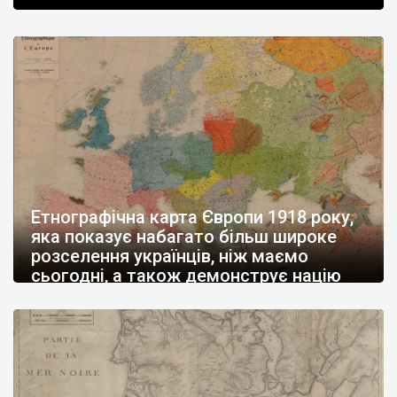
Етнографічна карта Європи 1918 року,
яка показує набагато більш широке
розселення українців, ніж маємо
сьогодні, а також демонструє націю
сформованою, такою, що прагне
державності
Мій розділ з книги «Скарби шведських архівів» має назву
«Кілька сторінок історії України за картами з європейських
архівів» та на прикладі 20 мап і історій окреслює головні віхи
розвитку українських земель. Від перших згадок до буремних