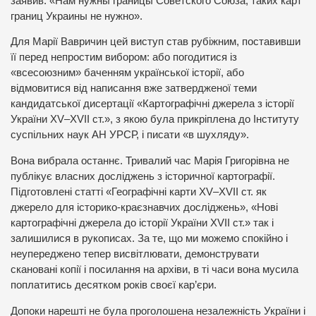
заявив: «Нам нужны границы Советского Союза, таких карт
границ Украины не нужно».
Для Марії Вавричин цей виступ став рубіжним, поставивши
її перед непростим вибором: або погодитися із
«всесоюзним» баченням української історії, або
відмовитися від написання вже затвердженої теми
кандидатської дисертації «Картографічні джерела з історії
України XV–XVII ст.», з якою була прикріплена до Інституту
суспільних наук АН УРСР, і писати «в шухляду».
Вона вибрала останнє. Тривалий час Марія Григорівна не
публікує власних досліджень з історичної картографії.
Підготовлені статті «Географічні карти XV–XVII ст. як
джерело для історико-краєзнавчих досліджень», «Нові
картографічні джерела до історії України XVII ст.» так і
залишилися в рукописах. За те, що ми можемо спокійно і
неупереджено тепер висвітлювати, демонструвати
скановані копії і посилання на архіви, в ті часи вона мусила
поплатитись десятком років своєї кар’єри.
Допоки нарешті не була проголошена незалежність України і