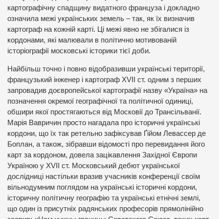
картографічну спадщину видатного француза і докладно
означила межі українських земель – так, як їх визначив
картограф на кожній карті. Ці межі явно не збігалися із
кордонами, які малювали в політично мотивованій
історіографії московські історики тієї доби.
Найбільш точно і повно відобразивши українські території,
французький інженер і картограф XVII ст. одним з перших
запровадив доєвропейської картографії назву «Україна» на
позначення окремої географічної та політичної одиниці,
обшири якої простягаються від Московії до Трансільванії.
Марія Вавричин просто нагадала про історичні українські
кордони, що їх так ретельно зафіксував Ґійом Левассер де
Боплан, а також, зібравши відомості про перевидання його
карт за кордоном, довела зацікавлення Західної Європи
Україною у XVII ст. Московський дебют української
дослідниці настільки вразив учасників конференції своїм
вільнодумним поглядом на українські історичні кордони,
історичну політичну географію та українські етнічні землі,
що один із присутніх радянських професорів прямолінійно