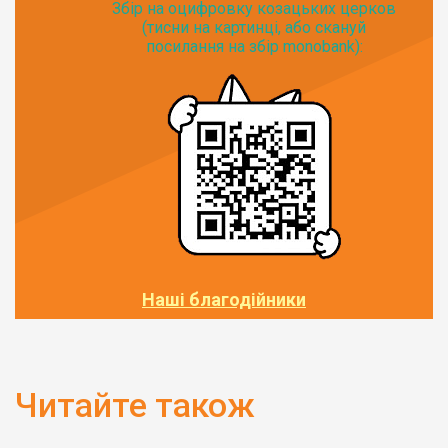
Збір на оцифровку козацьких церков
(тисни на картинці, або скануй
посилання на збір monobank):
Наші благодійники
Читайте також