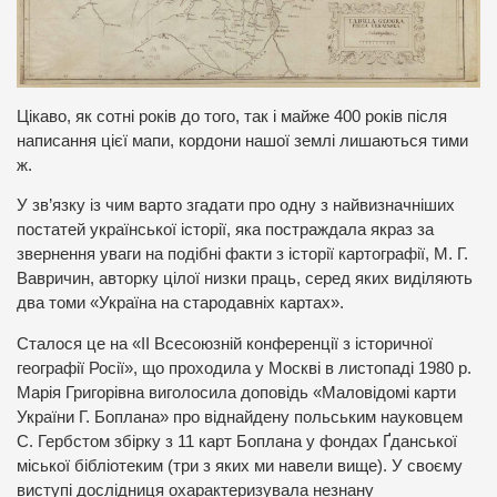
Цікаво, як сотні років до того, так і майже 400 років після
написання цієї мапи, кордони нашої землі лишаються тими
ж.
У зв’язку із чим варто згадати про одну з найвизначніших
постатей української історії, яка постраждала якраз за
звернення уваги на подібні факти з історії картографії, М. Г.
Вавричин, авторку цілої низки праць, серед яких виділяють
два томи «Україна на стародавніх картах».
Сталося це на «ІІ Всесоюзній конференції з історичної
географії Росії», що проходила у Москві в листопаді 1980 р.
Марія Григорівна виголосила доповідь «Маловідомі карти
України Г. Боплана» про віднайдену польським науковцем
С. Гербстом збірку з 11 карт Боплана у фондах Ґданської
міської бібліотеким (три з яких ми навели вище). У своєму
виступі дослідниця охарактеризувала незнану