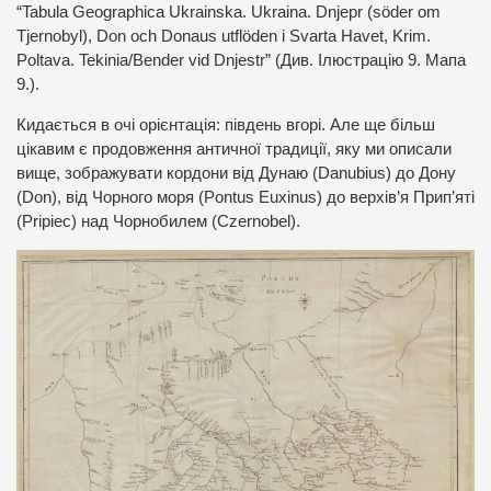
“Tabula Geographica Ukrainska. Ukraina. Dnjepr (söder om
Tjernobyl), Don och Donaus utflöden i Svarta Havet, Krim.
Poltava. Tekinia/Bender vid Dnjestr” (Див. Ілюстрацію 9. Мапа
9.).
Кидається в очі орієнтація: південь вгорі. Але ще більш
цікавим є продовження античної традиції, яку ми описали
вище, зображувати кордони від Дунаю (Danubius) до Дону
(Don), від Чорного моря (Pontus Euxinus) до верхів’я Прип’яті
(Pripiec) над Чорнобилем (Czernobel).