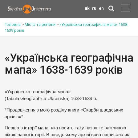
uk
ru
en
Головна
>
Міста та регіони
>
«Українська географічна мапа» 1638-
1639 років
«Українська географічна
мапа» 1638-1639 років
«Українська географічна мапа»
(Tabula Geographica Ukrainska) 1638-1639 р.
*Продовження з мого розділу книги «Скарби шведських
архівів»*
Перша в історії мапа, яка носить таку назву і є важливою
віхою нашої історії. В шведському архіві вона підписана як