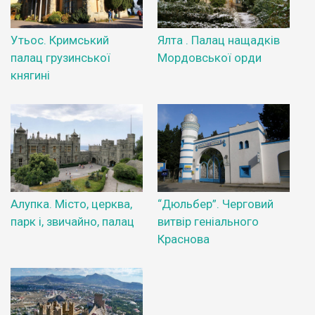
Утьос. Кримський
Ялта . Палац нащадків
палац грузинської
Мордовської орди
княгині
Алупка. Місто, церква,
“Дюльбер”. Черговий
парк і, звичайно, палац
витвір геніального
Краснова