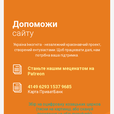
Допоможи
сайту
Україна Інкогніта - незалежний краєзнавчий проект,
створений ентузіастами. Щоб працювати далі, нам
потрібна ваша підтримка.
Станьте нашим меценатом на
Patreon
4149 6293 1537 9685
Карта ПриватБанк
Збір на оцифровку козацьких церков
(тисни на картинці, або скануй
посилання на збір monobank):