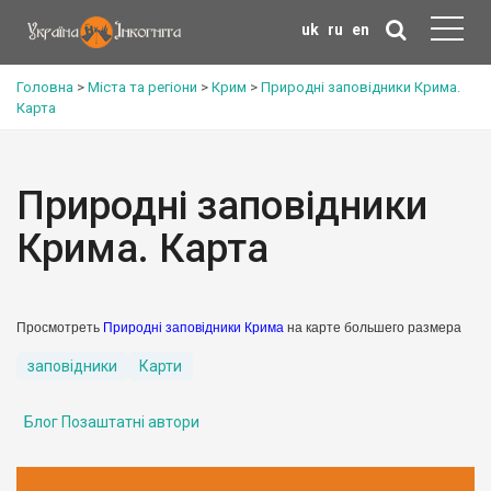
uk
ru
en
Головна
>
Міста та регіони
>
Крим
>
Природні заповідники Крима.
Карта
Природні заповідники
Крима. Карта
Просмотреть
Природні заповідники Крима
на карте большего размера
заповідники
Карти
Блог Позаштатні автори