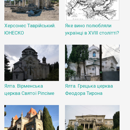
Херсонес Таврійський.
Яке вино полюбляли
ЮНЕСКО
українці в XVIII столітті?
Ялта. Вірменська
Ялта. Грецька церква
церква Святої Ріпсіме
Феодора Тирона