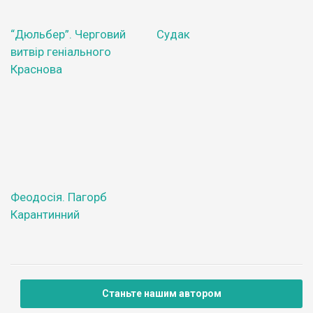
“Дюльбер”. Черговий
Судак
витвір геніального
Краснова
Феодосія. Пагорб
Карантинний
Станьте нашим автором