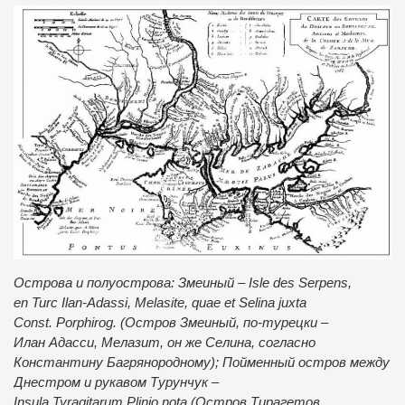
Острова и полуострова: Змеиный – Isle des Serpens,
en Turc Ilan-Adassi, Melasite, quae et Selina juxta
Const. Porphirog. (Остров Змеиный, по-турецки –
Илан Адасси, Мелазит, он же Селина, согласно
Константину Багрянородному); Пойменный остров между
Днестром и рукавом Турунчук –
Insula Tyragitarum Plinio nota (Остров Тирагетов