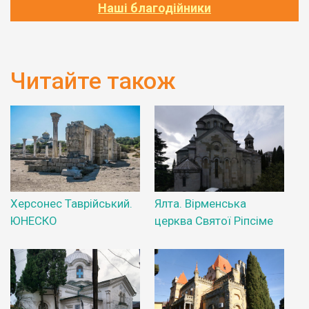
Наші благодійники
Читайте також
Херсонес Таврійський.
Ялта. Вірменська
ЮНЕСКО
церква Святої Ріпсіме