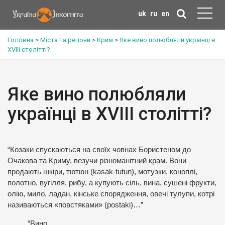
uk
ru
en
Головна
>
Міста та регіони
>
Крим
>
Яке вино полюбляли українці в
XVIII столітті?
Яке вино полюбляли
українці в XVIII столітті?
“Козаки спускаються на своїх човнах Бористеном до
Очакова та Криму, везучи різноманітний крам. Вони
продають шкіри, тютюн (kasak-tutun), мотузки, коноплі,
полотно, вугілля, рибу, а купують сіль, вина, сушені фрукти,
олію, мило, ладан, кінське спорядження, овечі тулупи, котрі
називаються «повстяками» (postaki)…”
“Вино.