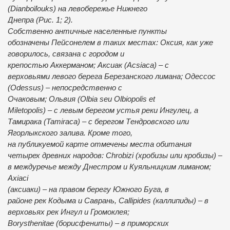
(Dianboїlouks) на левобережье Нижнего
Днепра (Рис. 1; 2).
Собственно античные населенные пункты
обозначены Пейсонелем в таких местах: Оксия, как уже
говорилось, связана с городом и
крепостью Аккерманом; Аксиак (Acsiaca) – с
верховьями левого берега Березанского лимана; Одессос
(Odessus) – непосредственно c
Очаковым; Ольвия (Olbia seu Olbiopolis et
Miletopolis) – с левым берегом устья реки Ингулец, а
Тамирака (Tamiraca) – с берегом Тендровского или
Ягорлыкского залива. Кроме того,
на публикуемой карте отмечены места обитания
четырех древних народов: Chrobizi (хробизы или кробизы) –
в междуречье между Днестром и Куяльницким лиманом;
Axiaci
(аксиаки) – на правом берегу Южного Буга, в
районе рек Кодыма и Саврань, Callipides (каллипиды) – в
верховьях рек Ингул и Громоклея;
Bоrysthenitae (борисфениты) – в приморских