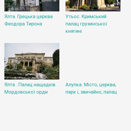
Ялта. Грецька церква
Утьос. Кримський
Феодора Тирона
палац грузинської
княгині
Ялта . Палац нащадків
Алупка. Місто, церква,
Мордовської орди
парк і, звичайно, палац