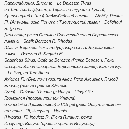
Паракладиона); Днестр – Le Dniester, Tyras
en Turc Tourla (Днестр, Тирас, по-турецки Турла);
Куяльницкий и (или) Хаджибейский лиманы – Atсhily. Penius
Fl. (Атчилы, река Пениус); Тилигульский лиман – Deligheul
R. (речка
Делигель); речка Сасык и Сасыкский залив Березанского
лимана – Sasik Berezen R. Rhodus
(Сасык Березен. Река Родус); Березань и Березанский
лиман – Berezen R. Sagaris Fl.
Sagaricus Sinus. Golfe de Berezen (Речка Березен. Река
Сагарис. Залив Сагариса. Березенский залив); Южный Буг
– Le Bog, en Turc Aksou.
Axiaces Fl. (Буг, по-турецки Аксу. Река Аксиака); Гнилой
Еланец (левый приток Южного
Буга) – Gelanitz (Геланец); Ингул – L’Ingul R.;
Громоклея (правый приток Ингула) –
Gramkleikoi (Грамклейкой) и L’Ongul (река Онгул, в нижнем
течении – ?); Ингулец – Hyanis
(Hypanis) Fl. Inguletz R. (Река Гипанис, речка
Ингулец); Висунь (правый приток Ингульца) –