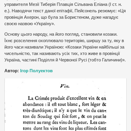
управителя Мезії Тиберія Плавція Сільвана Еліана (І ст. н.
е.). Наводячи текст даної епітафії, Пейсонель резюмує: «Ця
провінція Ахерон, що була за Бористеном, дуже нагадує
своєю назвою «Україну».
Основу цього народу, на його погляд, становили козаки.
Їхнє розселення охоплювало територію, ширшу за ту, яку в
його часи називали Україною: «Козаки України найбільші за
чисельністю, так називають усіх тих, хто живе в провінції
Україна, частині Поділля й Червоної Русі (тобто Галичини)».
Автор:
Ігор Полуектов