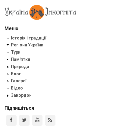
Меню
Історія і традиції
Регіони України
Тури
Пам'ятки
Природа
Блог
Галереї
Відео
Закордон
Підпишіться