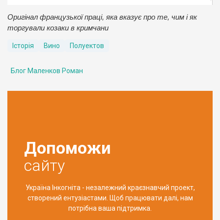
Оригінал французької праці, яка вказує про те, чим і як
торгували козаки в кримчани
Історія
Вино
Полуектов
Блог Маленков Роман
Допоможи
сайту
Україна Інкогніта - незалежний краєзнавчий проект,
створений ентузіастами. Щоб працювати далі, нам
потрібна ваша підтримка.