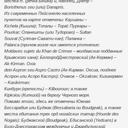
Bechka R. (речка Бешка) и, наконец, Днепр –
Boristhenus seu (или) Danapris.
Из современных Пейсонелю населенных
пунктов на карте отмечены: Каушаны –
Kichela (Кышла); Топалы – Topal; Пуркары –
Pourkar; Оланешты (или Тудорово) – Sultan
Souvat (Султан-Савати-хан); Паланка –
Palanca (причем возле них имеется уточнение:
Moldaves sujets du Khan de Crimee – молдавские подданные
Крымского хана); БелгородДнестровский (Ак-Керман) –
Ak-Kirman. Oxia
dein Aspron seu Aspro Castro (Ак-Кирман. Оксиа, позднее
Аспрон или Аспро Кастро); Очаков – Okzakow; Кизикермен
– Kasikirman;
Кинбурн (крепость) – Kilbouroun; а также
Kipkoiou (Кипкиой) на берегу Черного моря.
Помимо этого, здесь же отмечены Южная
Бессарабия или Буджак (Bessabaria ou Вoudgeak), а также
места обитания трех орд ногайских татар (Hourde des
Nogais): Буджакской (Boudgeak), Едисанской (Yedsans) в
Буго-Днестровском междуречье и Джанбулукской