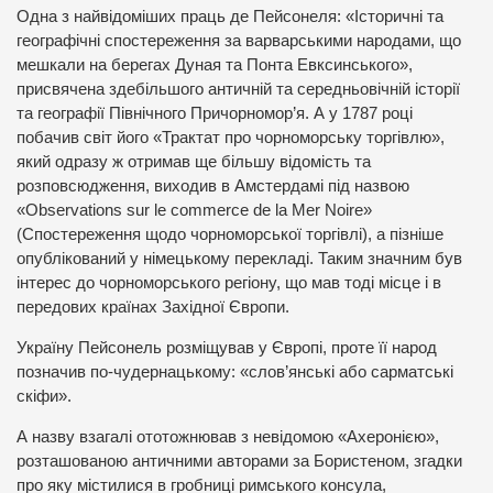
Одна з найвідоміших праць де Пейсонеля: «Історичні та
географічні спостереження за варварськими народами, що
мешкали на берегах Дуная та Понта Евксинського»,
присвячена здебільшого античній та середньовічній історії
та географії Північного Причорномор’я. А у 1787 році
побачив світ його «Трактат про чорноморську торгівлю»,
який одразу ж отримав ще більшу відомість та
розповсюдження, виходив в Амстердамі під назвою
«Observations sur le commerce de la Mer Noire»
(Спостереження щодо чорноморської торгівлі), а пізніше
опублікований у німецькому перекладі. Таким значним був
інтерес до чорноморського регіону, що мав тоді місце і в
передових країнах Західної Європи.
Україну Пейсонель розміщував у Європі, проте її народ
позначив по-чудернацькому: «слов’янські або сарматські
скіфи».
А назву взагалі ототожнював з невідомою «Ахеронією»,
розташованою античними авторами за Бористеном, згадки
про яку містилися в гробниці римського консула,