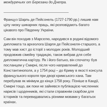
междуречьях от Березани до Днепра.
__________________________________
Француз Шарль де Пейсонель (1727-1790 рр.) лишив нам
цілу низку шикарних праць, які розповідають багато
цікавого про Південну України.
Сам він походив з Марселю, народився в родині відомого
дипломата та археолога Шарля де Пейсонеля-старшого, а
тому мав хист до історії з молодих років. Молодший
продовжив сімейну традицію, також вибрав для себе
дипломатична кар’єру. Як і його батько, він спочатку був
посланцем у Смирні, після чого направлений до
Константинополя, а у 1754 році – до Криму в якості консула
французького короля при дворі кримського хана. Там
перебував як мінімум до кінця 1758 року. Пізніше в Кандії,
Смирні тощо, аж поки не зайнявся публікацією численних
нарисів і щоденників, які стали справжнім скарбом для
істориків та перевидавались різними мовами у багатьох
країнах.