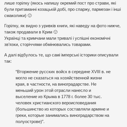
лише горілку (якось напишу окремий пост про страви, які
були притаманні козацькій добі, про спаржу, пармезан і інші
смаколики) 🙂
Горілку, як видно з уривків книги, які наведу на фото нижче,
також продавали в Крим 🙂
Українці та кримчани мали тривалі і успішні економічні
зв’язки, сторіччями обмінювались товарами.
А далі відбулось те, що самі імперські історики описували
так:
“Вторжение русских войск в середине XVIII в. не
могло не сказаться на хозяйственной жизни
края, в частности, на виноградарстве. Не
меньший урон этой отрасли нанесло и
выселение из Крыма в 1778 г. более 30 тыс.
человек христианского вероисповедания
(большинство из которых составляли армяне и
греки, которые занимались виноградарством на
полуострове)”.