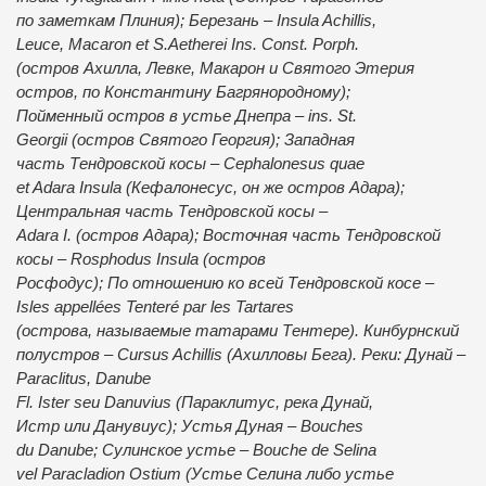
по заметкам Плиния); Березань – Insula Achillis,
Leuce, Macaron et S.Aetherei Ins. Const. Porph.
(остров Ахилла, Левке, Макарон и Святого Этерия
остров, по Константину Багрянородному);
Пойменный остров в устье Днепра – ins. St.
Georgii (остров Святого Георгия); Западная
часть Тендровской косы – Cephalonesus quae
et Adara Insula (Кефалонесус, он же остров Адара);
Центральная часть Тендровской косы –
Adara I. (остров Адара); Восточная часть Тендровской
косы – Rosphodus Insula (остров
Роcфодус); По отношению ко всей Тендровской косе –
Isles appellées Tenteré par les Tartares
(острова, называемые татарами Тентере). Кинбурнский
полустров – Сursus Achillis (Ахилловы Бега). Реки: Дунай –
Paraclitus, Danube
Fl. Ister seu Danuvius (Параклитус, река Дунай,
Истр или Данувиус); Устья Дуная – Bouches
du Danube; Сулинское устье – Bouche de Selina
vel Paracladion Ostium (Устье Селина либо устье