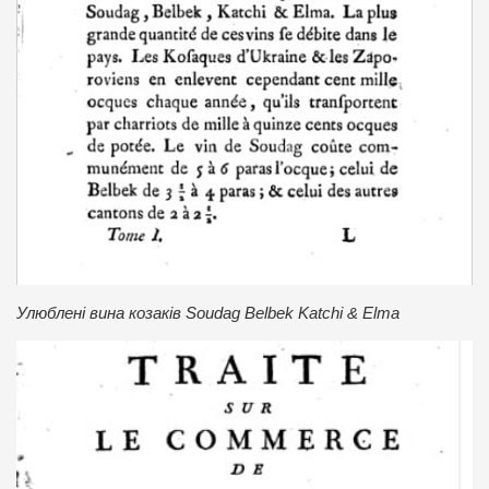
Улюблені вина козаків Soudag Belbek Katchi & Elma