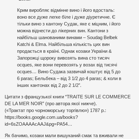
Крим виробляє відмінне вино і його вдосталь:
воно все дуже легке біле і дуже діуретичне. Є
тільки вино з кантону Судак, яке є міцним, і його
можна віднести до лікерних вин. Кантони з
найбільш шанованими винами – Soudag Belbek
Katchi & Elma. Найбільша кількість цих вин
продається в країні. Однак козаки України &
Запорожці щороку вивозять вина сто тисяч
ocques, яке вони перевозять у возах від тисячі
ocques… Вино Судака зазвичай коштує від 5 до
6 paras; Бельбека – від 3 1/2 до 4 paras; & коли в
інших кантонах від 2 до 2 1/2”.
Цитати з французької книги “TRAITE SUR LE COMMERCE
DE LA MER NOIR” (про автора якої нижче).
(«Трактат про чорноморську торгівлю») 1787 р.:
https://books.google.com.ua/books?
id=6sZOAAAAcAAJ&pg=PA54…
Як бачимо, козаки мали вишуканий смак та вживали не