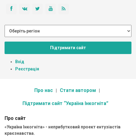
Підтримати сайт
Вхід
Реєстрація
Про нас
Стати автором
Підтримати сайт “Україна Інкогніта”
Про сайт
«Україна Інкогніта» - неприбутковий проект ентузіастів
краєзнавства.