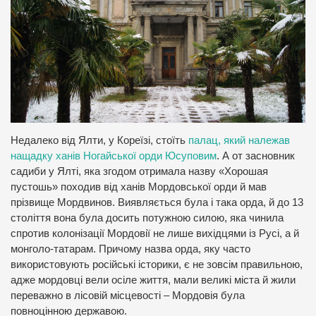
Недалеко від Ялти, у Кореїзі, стоїть
палац, який належав
нащадку ханів Ногайської орди Юсуповим
. А от засновник
садиби у Ялті, яка згодом отримала назву «Хорошая
пустошь» походив від ханів Мордовської орди й мав
прізвище Мордвинов. Виявляється була і така орда, й до 13
століття вона була досить потужною силою, яка чинила
спротив колонізації Мордовії не лише вихідцями із Русі, а й
монголо-татарам. Причому назва орда, яку часто
використовують російські історики, є не зовсім правильною,
адже мордовці вели осіле життя, мали великі міста й жили
переважно в лісовій місцевості – Мордовія була
повноцінною державою.