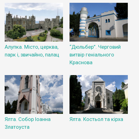
Алупка. Місто, церква,
“Дюльбер”. Черговий
парк і, звичайно, палац
витвір геніального
Краснова
Ялта. Собор Іоанна
Ялта. Костьол та кірха
Златоуста