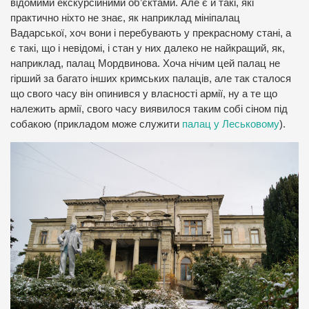
відомими екскурсійними об’єктами. Але є й такі, які
практично ніхто не знає, як наприклад мініпалац
Вадарської, хоч вони і перебувають у прекрасному стані, а
є такі, що і невідомі, і стан у них далеко не найкращий, як,
наприклад, палац Мордвинова. Хоча нічим цей палац не
гірший за багато інших кримських палаців, але так сталося
що свого часу він опинився у власності армії, ну а те що
належить армії, свого часу виявилося таким собі сіном під
собакою (прикладом може служити
палац у Леськовому
).