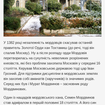
У 1382 році незалежність мордовців скасував останній
правитель Золотої Орди хан Тохтамиш (до речі, тоді він
спалив Москву). Ну а після розпаду орди Мордовія
перетворилась на сукупність невеликих розрізнених
князівств, які без проблем захопила Московія у середині 16
століття. Керував Московською державою тоді цар Іван
Грозний. Для підтримки дисципліни в мордовських землях
він захопив собі аманатів (заручників) із значимих родів.
Серед них був і Мурат Мордвинов – засновник роду
Мордвинових.
Один із нащадків мордовського хана, Семен Мордвинов
став адміралом в першій половині 18 століття. А його син