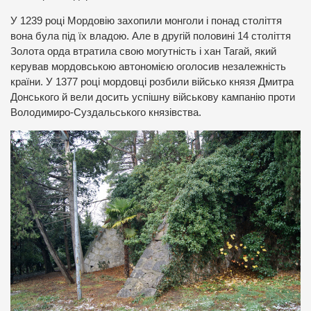
У 1239 році Мордовію захопили монголи і понад століття
вона була під їх владою. Але в другій половині 14 століття
Золота орда втратила свою могутність і хан Тагай, який
керував мордовською автономією оголосив незалежність
країни. У 1377 році мордовці розбили військо князя Дмитра
Донського й вели досить успішну військову кампанію проти
Володимиро-Суздальського князівства.