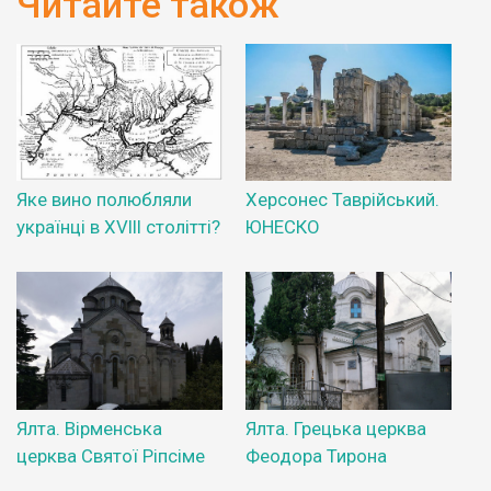
Читайте також
Яке вино полюбляли
Херсонес Таврійський.
українці в XVIII столітті?
ЮНЕСКО
Ялта. Вірменська
Ялта. Грецька церква
церква Святої Ріпсіме
Феодора Тирона