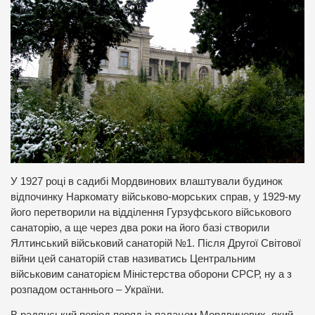
У 1927 році в садибі Мордвинових влаштували будинок
відпочинку Наркомату військово-морських справ, у 1929-му
його перетворили на відділення Гурзуфського військового
санаторію, а ще через два роки на його базі створили
Ялтинський військовий санаторій №1. Після Другої Світової
війни цей санаторій став називатись Центральним
військовим санаторієм Міністерства оборони СРСР, ну а з
розпадом останнього – України.