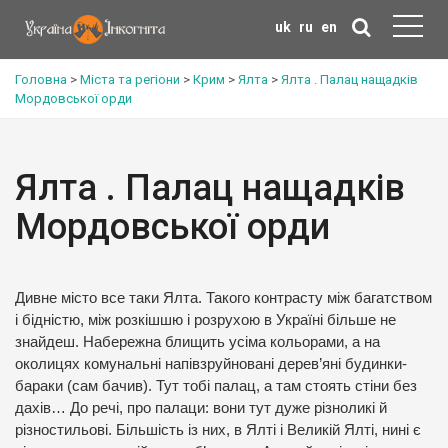
uk
ru
en
Головна
>
Міста та регіони
>
Крим
>
Ялта
>
Ялта . Палац нащадків
Мордовської орди
Ялта . Палац нащадків
Мордовської орди
Дивне місто все таки Ялта. Такого контрасту між багатством
і бідністю, між розкішшю і розрухою в Україні більше не
знайдеш. Набережна блищить усіма кольорами, а на
околицях комунальні напівзруйновані дерев’яні будинки-
бараки (сам бачив). Тут тобі палац, а там стоять стіни без
дахів… До речі, про палаци: вони тут дуже різноликі й
різностильові. Більшість із них, в Ялті і Великій Ялті, нині є