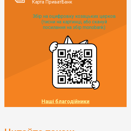
Карта ПриватБанк
Збір на оцифровку козацьких церков
(тисни на картинці, або скануй
посилання на збір monobank):
Наші благодійники