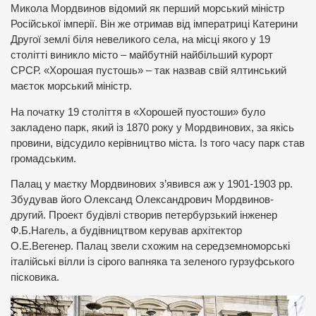
Микола Мордвинов відомий як перший морський міністр
Російської імперії. Він же отримав від імператриці Катерини
Другої землі біля невеликого села, на місці якого у 19
столітті виникло місто – майбутній найбільший курорт
СРСР. «Хорошая пустошь» – так назвав свій ялтинський
маєток морський міністр.
На початку 19 століття в «Хорошей пуостоши» було
закладено парк, який із 1870 року у Мордвинових, за якісь
провини, відсудило керівництво міста. Із того часу парк став
громадським.
Палац у маєтку Мордвинових з’явився аж у 1901-1903 рр.
Збудував його Олександ Олександрович Мордвинов-
другий. Проект будівлі створив петербурзький інженер
Ф.Б.Нагель, а будівництвом керував архітектор
О.Е.Вегенер. Палац звели схожим на середземноморські
італійські вілли із сірого вапняка та зеленого гурзуфського
пісковика.