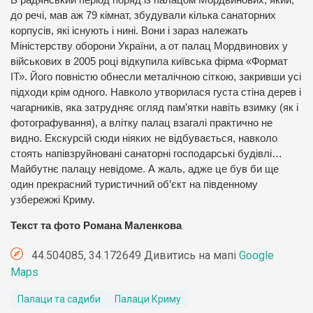
В радянський період поряд із палацом Мордвинових, який,
до речі, мав аж 79 кімнат, збудували кілька санаторних
корпусів, які існують і нині. Вони і зараз належать
Міністерству оборони України, а от палац Мордвинових у
військових в 2005 році відкупила київська фірма «Формат
ІТ». Його повністю обнесли металічною сіткою, закривши усі
підходи крім одного. Навколо утворилася густа стіна дерев і
чагарників, яка затрудняє огляд пам’ятки навіть взимку (як і
фотографування), а влітку палац взагалі практично не
видно. Екскурсій сюди ніяких не відбувається, навколо
стоять напівзруйновані санаторні господарські будівлі…
Майбутнє палацу невідоме. А жаль, адже це був би ще
один прекрасний туристичний об’єкт на південному
узбережжі Криму.
Текст та фото Романа Маленкова
44.504085, 34.172649 Дивитись на мапі
Google
Maps
Палаци та садиби
Палаци Криму