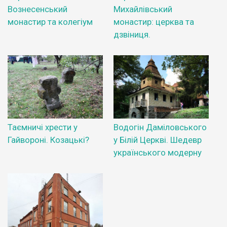
Вознесенський
Михайлівський
монастир та колегіум
монастир: церква та
дзвіниця.
Таємничі хрести у
Водогін Даміловського
Гайвороні. Козацькі?
у Білій Церкві. Шедевр
українського модерну