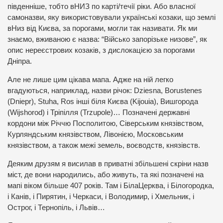
південніше, тобто вНИЗ по карті/течії ріки. Або власної
самоназви, яку використовували українські козаки, що землі
вНиз від Києва, за порогами, могли так називати. Як ми
знаємо, вживаною є назва: “Військо запорізьке низове”, як
опис нереєстрових козаків, з дислокацією за порогами
Дніпра.
Але не лише цим цікава мапа. Адже на ній легко
вгадуються, наприклад, назви річок: Dziesna, Borustenes
(Dniepr), Stuha, Ros інші біля Києва (Kijouia), Вишгорода
(Wijshorod) і Тріпілля (Trzupole)… Позначені державні
кордони між Річчю Посполитою, Сіверським князівством,
Курляндським князівством, Лівонією, Московським
князівством, а також межі земель, воєводств, князівств.
Деяким друзям я висилав в приватні збільшені скріни назв
міст, де вони народились, або живуть, та які позначені на
мапі віком більше 407 років. Там і БілаЦерква, і Білогородка,
і Канів, і Пирятин, і Черкаси, і Володимир, і Хмельник, і
Острог, і Тернопіль, і Львів…