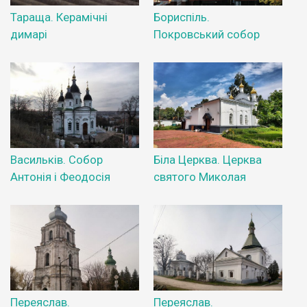
Тараща. Керамічні
Бориспіль.
димарі
Покровський собор
Васильків. Собор
Біла Церква. Церква
Антонія і Феодосія
святого Миколая
Переяслав.
Переяслав.