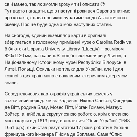
свій манер, так як змогли зрозуміти і описати 🙂
Тут варто нагадати, що в наступні роки вся Європа знатиме
про козаків, слава про яких лунатиме аж до Атлантичного
океану. Про це буде одна з моїх наступних статей.
На сьогодні, єдиний екземпляр карти в оригіналі
зберігається в головному приміщені музею Carolina Rediviva
бібліотеки Uppsala University Library (Швеція) – розміром
920х1120 мм, на тканині. Є подібні екземпляри у Львові, в
Національному Історичному музеї Республіки Білорусь, в
Литві, Польщі. Оскільки не тільки для України, але і для
кожної з цих країн мапа є важливим історичним джерелом
знань.
Серед ключових картографів українських земель у
зазначений період: князь Радзивіл, Нікола Сансон, Фредерік
де Вітт, родина Блау, Мозес Пітт, Йоган Гоманн, Матеус
Зойтер, а найбільш скрупулезною роботою, крім описаною
мною карти від 1613 року, вважається “Опис України” (1648-
1651 р.р.), який став результатом 17 років роботи в Україні
французького інженера Гійома де Боплана. Саме “Опис