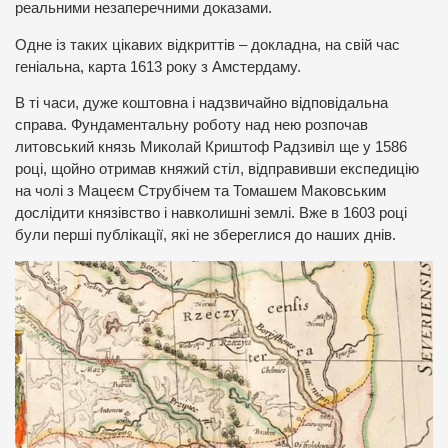
реальними незаперечними доказами.
Одне із таких цікавих відкриттів – докладна, на свій час
геніальна, карта 1613 року з Амстердаму.
В ті часи, дуже коштовна і надзвичайно відповідальна
справа. Фундаментальну роботу над нею розпочав
литовський князь Миколай Криштоф Радзивіл ще у 1586
році, щойно отримав княжий стіл, відправивши експедицію
на чолі з Мацеєм Струбічем та Томашем Маковським
дослідити князівство і навколишні землі. Вже в 1603 році
були перші публікації, які не збереглися до наших днів.