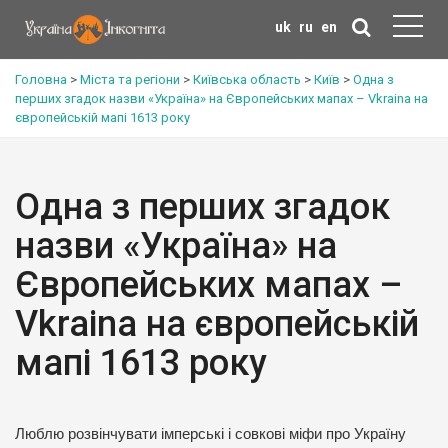
uk
ru
en
Головна
>
Міста та регіони
>
Київська область
>
Київ
>
Одна з
перших згадок назви «Україна» на Європейських мапах – Vkraina на
європейській мапі 1613 року
Одна з перших згадок
назви «Україна» на
Європейських мапах –
Vkraina на європейській
мапі 1613 року
Люблю розвінчувати імперські і совкові міфи про Україну