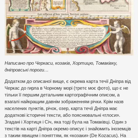
Написано про Черкаси, козаків, Хортицю, Томаківку,
дніпровські пороги…
Додатком до описаної вище, є окрема карта течії Дніпра від
Черкас до гирла в Чорному морі (третє моє фото), що є не
тільки її першим детальним картографічним описом, а
взагалі найкращим давнім зображенням річки. Крім назв
населених пунктів, річок, озер, карта течії Дніпра має
додаткові історичні тексти, або пояснювальні «глоси».
Згадані і Хортиця і Січ, яка тоді була на Томаківці. Один з
текстів на карті Дніпра окремо описує і знайомить іноземців
з таким явищем і поняттям, як «козаки» (De Kozacus). На