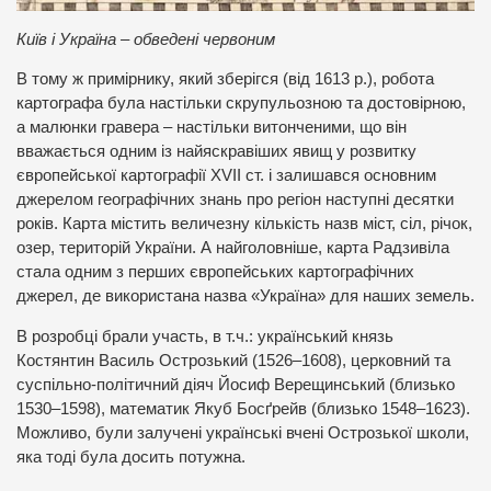
Київ і Україна – обведені червоним
В тому ж примірнику, який зберігся (від 1613 р.), робота
картографа була настільки скрупульозною та достовірною,
а малюнки гравера – настільки витонченими, що він
вважається одним із найяскравіших явищ у розвитку
європейської картографії XVII ст. і залишався основним
джерелом географічних знань про регіон наступні десятки
років. Карта містить величезну кількість назв міст, сіл, річок,
озер, територій України. А найголовніше, карта Радзивіла
стала одним з перших європейських картографічних
джерел, де використана назва «Україна» для наших земель.
В розробці брали участь, в т.ч.: український князь
Костянтин Василь Острозький (1526–1608), церковний та
суспільно-політичний діяч Йосиф Верещинський (близько
1530–1598), математик Якуб Босґрейв (близько 1548–1623).
Можливо, були залучені українські вчені Острозької школи,
яка тоді була досить потужна.