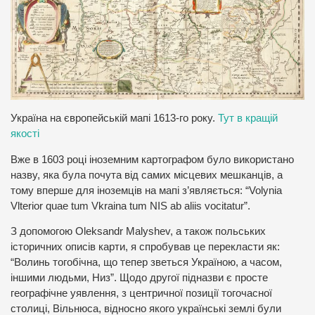
Україна на європейській мапі 1613-го року.
Тут в кращій
якості
Вже в 1603 році іноземним картографом було використано
назву, яка була почута від самих місцевих мешканців, а
тому вперше для іноземців на мапі з’являється: “Volynia
Vlterior quae tum Vkraina tum NIS ab aliis vocitatur”.
З допомогою Oleksandr Malyshev, а також польських
історичних описів карти, я спробував це перекласти як:
“Волинь тогобічна, що тепер зветься Україною, а часом,
іншими людьми, Низ”. Щодо другої підназви є просте
географічне уявлення, з центричної позиції тогочасної
столиці, Вільнюса, відносно якого українські землі були