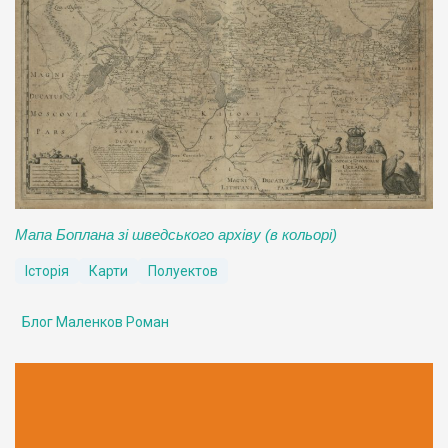
Мапа Боплана зі шведського архіву (в кольорі)
Історія
Карти
Полуектов
Блог Маленков Роман