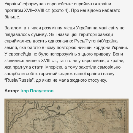
України” сформував європейське сприйняття країни
протягом XVII–XVIII ст. (фото 4). Про неї відомо набагато
більше.
Загалом, в ті часи розуміння місця України на мапі світу не
піддавалось сумніву. Як і назви цієї території завжди
сприймались досить однозначно: Русь/Рутенія/Україна –
земля, яка багато в чому повторює нинішні кордони України.
У європейців не було непорозумінь з цього приводу. Вони
з’явились лише з XVIII ст., та і то не у європейців, а країни,
яка прагнула стати імперією, а тому захотіла самовільно
загарбати собі історичний спадок нашої країни і назву
“Rusia/Russia”, до яких не мала жодного стосунку.
Автор:
Ігор Полуектов