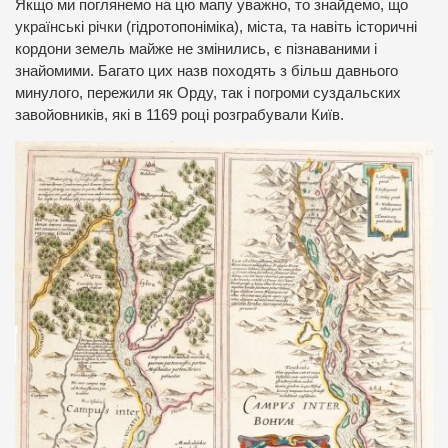
Якщо ми поглянемо на цю мапу уважно, то знайдемо, що
українські річки (гідротопоніміка), міста, та навіть історичні
кордони земель майже не змінились, є пізнаваними і
знайомими. Багато цих назв походять з більш давнього
минулого, пережили як Орду, так і погроми суздальских
завойовників, які в 1169 році розграбували Київ.