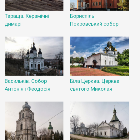
Тараща. Керамічні
Бориспіль.
димарі
Покровський собор
Васильків. Собор
Біла Церква. Церква
Антонія і Феодосія
святого Миколая