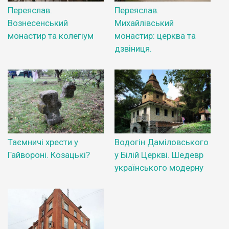
Переяслав.
Переяслав.
Вознесенський
Михайлівський
монастир та колегіум
монастир: церква та
дзвіниця.
Таємничі хрести у
Водогін Даміловського
Гайвороні. Козацькі?
у Білій Церкві. Шедевр
українського модерну