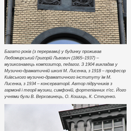
Багато років (з перервами) у будинку проживав
Любомирський Григорій Львович (1865–1937) –
музикознавець композитор, педагог. З 1904 викладав у
Музично-драматичній школі М. Лисенка, з 1918 – професор
Київського музично-драматичного інституту їм М.
Лисенка, з 1934 – консерваторії. Автор підручників з
гармонії і теорії музики, симфоній, фортепіанних п’єс. Його
учнями були В. Верховинець, О. Кошиць, К. Стеценко.