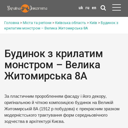
uk
ru
en
Головна
>
Міста та регіони
>
Київська область
>
Київ
>
Будинок з
крилатим монстром – Велика Житомирська 8А
Будинок з крилатим
монстром – Велика
Житомирська 8А
За пластичним проробленням фасаду і його декору,
оригінальною й чіткою композицією будинок на Великій
Житомирській 8А (1912 р побудова) є прекрасним зразком
модерністського трактування форм середньовічного
зодчества в архітектурі Києва.