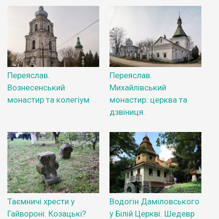
Переяслав.
Переяслав.
Вознесенський
Михайлівський
монастир та колегіум
монастир: церква та
дзвіниця.
Таємничі хрести у
Водогін Даміловського
Гайвороні. Козацькі?
у Білій Церкві. Шедевр