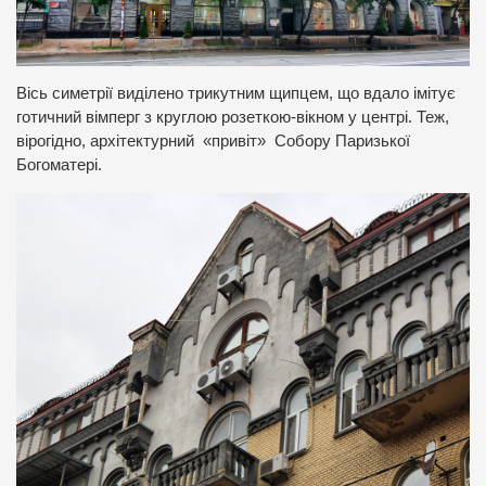
Вісь симетрії виділено трикутним щипцем, що вдало імітує
готичний вімперг з круглою розеткою-вікном у центрі. Теж,
вірогідно, архітектурний «привіт» Собору Паризької
Богоматері.