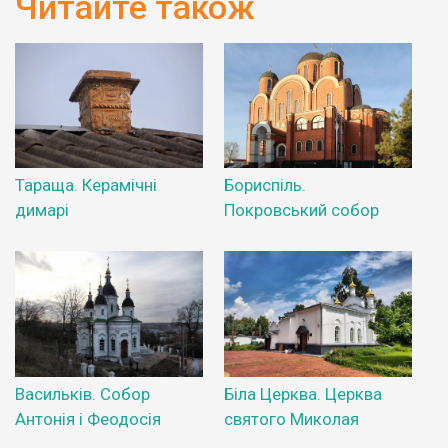
Читайте також
Тараща. Керамічні
Бориспіль.
димарі
Покровський собор
Васильків. Собор
Біла Церква. Церква
Антонія і Феодосія
святого Миколая