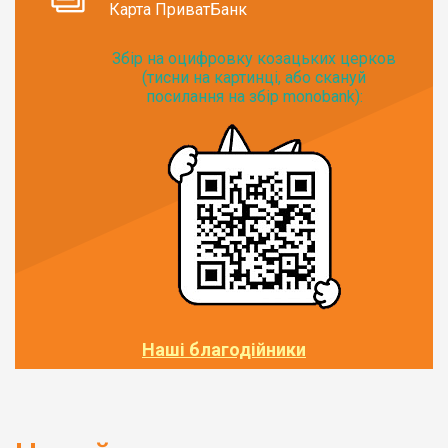
Карта ПриватБанк
Збір на оцифровку козацьких церков
(тисни на картинці, або скануй
посилання на збір monobank):
Наші благодійники