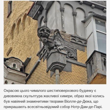
Окрасою цього чималого шестиповерхового будинку є
дивовижна скульптура жахливої химери, образ якої колись
був навіяний знаменитими творами Віолле-де-Дюка, що
прикрашають всесвітньовідомий собор Нотр-Дам-де-Парі.