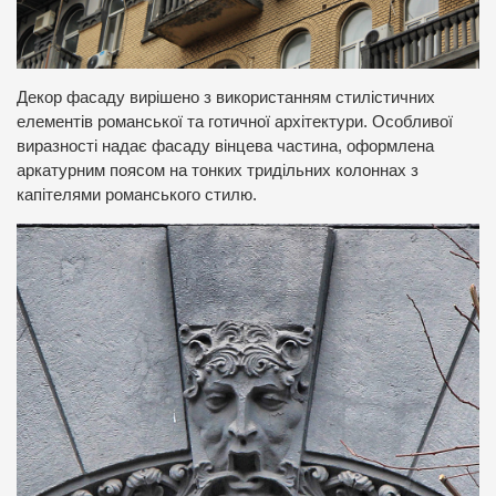
Декор фасаду вирішено з використанням стилістичних
елементів романської та готичної архітектури. Особливої
виразності надає фасаду вінцева частина, оформлена
аркатурним поясом на тонких тридільних колоннах з
капітелями романського стилю.