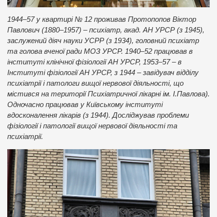
1944–57 у квартирі № 12 проживав Протопопов Віктор
Павлович (1880–1957) – психіатр, акад. АН УРСР (з 1945),
заслужений діяч науки УСРР (з 1934), головний психіатр
та голова вченої ради МОЗ УРСР. 1940–52 працював в
інституті клінічної фізіології АН УРСР, 1953–57 – в
Інституті фізіології АН УРСР, з 1944 – завідувач відділу
психіатрії і патологи вищої нервової діяльності, що
містився на території Психіатричної лікарні ім. І.Павлова).
Одночасно працював у Київському інституті
вдосконалення лікарів (з 1944). Досліджував проблеми
фізіології і патології вищої нервової діяльності та
психіатрії.