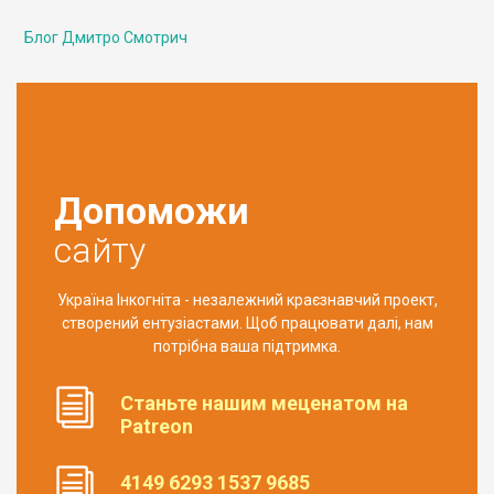
Блог Дмитро Смотрич
Допоможи
сайту
Україна Інкогніта - незалежний краєзнавчий проект,
створений ентузіастами. Щоб працювати далі, нам
потрібна ваша підтримка.
Станьте нашим меценатом на
Patreon
4149 6293 1537 9685