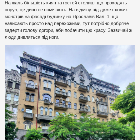
На жаль більшість киян та гостей столиці, що проходять
поруч, це диво не помічають. На відміну від дуже схожих
монстрів на фасаді будинку на Ярославів Вал, 1, що
нависають просто над перехожими, тут потрібно добряче
задерти голову догори, аби побачити цю красу. Зазвичай ж
люди дивляться під ноги.