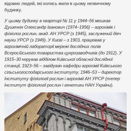
відомих людей, які колись жили в цьому незвичному
будинку.
У цьому будинку в квартирі № 11 у 1944–56 мешкав
Душечкін Олександр Іванович (1974–1956) – агрохімік і
фізіолог рослин, акад. АН УРСР (з 1945), заслужений діяч
науки УРСР (з 1949). У Києві – з 1903, працював у
агрохімічній лабораторії мережі дослідних полів
Всеросійського товариства цукрозаводчиків (до 1912). У
1915–30 керував відділом Київської обласної дослідної
станції, 1923–56 – завідувач кафедри агрохімії Київського
сільськогосподарського інституту. 1946–53 – директор
Інституту фізіології рослин і агрохімії АН УРСР (тепер
Інститут фізіології рослин і генетики НАН України).