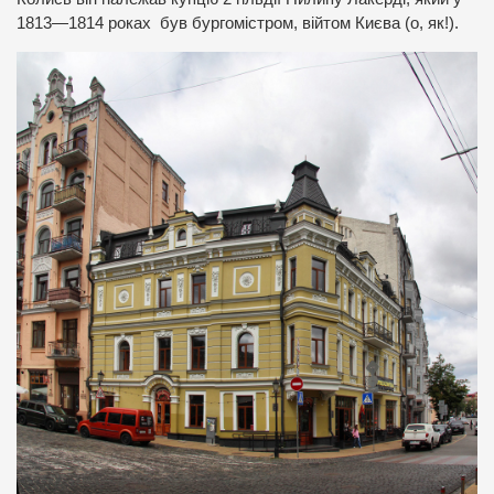
1813—1814 роках був бургомістром, війтом Києва (о, як!).