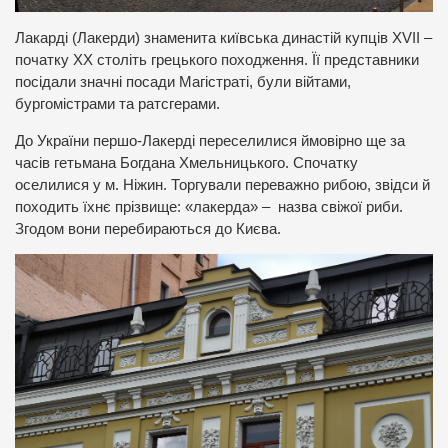
Лакарді (Лакерди) знаменита київська династій купців XVII –
початку XX століть грецького походження. Її представники
посідали значні посади Магістраті, були війтами,
бургомістрами та ратсгерами.
До України першо-Лакерді переселилися ймовірно ще за
часів гетьмана Богдана Хмельницького. Спочатку
оселилися у м. Ніжин. Торгували переважно рибою, звідси й
походить їхнє прізвище: «лакерда» – назва свіжої риби.
Згодом вони перебираються до Києва.