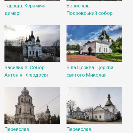
Тараща. Керамічні
Бориспіль.
димарі
Покровський собор
Васильків. Собор
Біла Церква. Церква
Антонія і Феодосія
святого Миколая
Переяслав.
Переяслав.