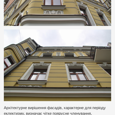
Архітектурне вирішення фасадів, характерне для періоду
еклектизму, визначає чітке поярусне членування,