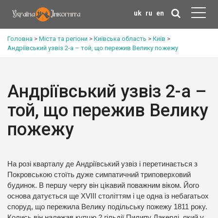
uk
ru
en
Головна
>
Міста та регіони
>
Київська область
>
Київ
>
Андріївський узвіз 2-а – той, що пережив Велику пожежу
Андріївський узвіз 2-а –
той, що пережив Велику
пожежу
На розі кварталу де Андріївський узвіз і перетинається з
Покровською стоїть дуже симпатичний триповерховий
будинок. В першу чергу він цікавий поважним віком. Його
основа датується ще XVIII століттям і це одна із небагатьох
споруд, що пережила Велику подільську пожежу 1811 року.
Колись він належав купцю 2 гільдії Пилипу Лакерді, який у