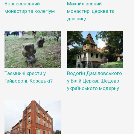
Вознесенський
Михайлівський
монастир та колегіум
монастир: церква та
дзвіниця.
Таємничі хрести у
Водогін Даміловського
Гайвороні. Козацькі?
у Білій Церкві. Шедевр
українського модерну