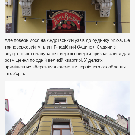
Але повернімося на Андріївський узвіз до будинку №2-а. Це
триповерховий, у плані Г-подібний будинок. Судячи з
внутрішнього планування, верхні поверхи призначалися для
розміщення по одній великій квартирі. У деяких
приміщеннях збереглися елементи первісного оздоблення
інтер’єрів.