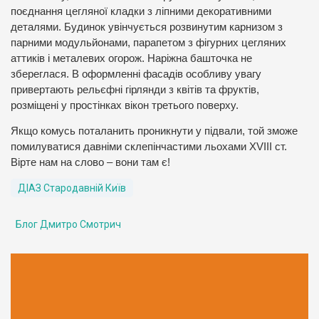
поєднання цегляної кладки з ліпними декоративними
деталями. Будинок увінчується розвинутим карнизом з
парними модульйонами, парапетом з фігурних цегляних
аттиків і металевих огорож. Наріжна башточка не
збереглася. В оформленні фасадів особливу увагу
привертають рельєфні гірлянди з квітів та фруктів,
розміщені у простінках вікон третього поверху.
Якщо комусь поталанить проникнути у підвали, той зможе
помилуватися давніми склепінчастими льохами XVIII ст.
Вірте нам на слово – вони там є!
ДІАЗ Стародавній Київ
Блог Дмитро Смотрич