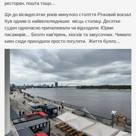
ресторан, пошта тощо…
Ще до вісімдесятих років минулого століття Річковий вокзал
був одним із найвелелюдніших місць столиці. Десятки
суден одночасно причалювали чи відходили. Юрми
пасажирів… Безліч кав’ярень, кіосків та закусочних. Чимало
киян сюди приходили просто погуляти. Життя буяло…