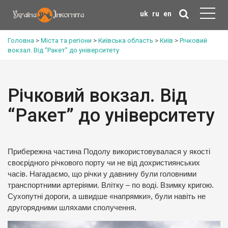
uk
ru
en
Головна
>
Міста та регіони
>
Київська область
>
Київ
>
Річковий
вокзал. Від “Ракет” до університету
Річковий вокзал. Від
“Ракет” до університету
Прибережна частина Подолу використовувалася у якості
своєрідного річкового порту чи не від дохристиянських
часів. Нагадаємо, що річки у давнину були головними
транспортними артеріями. Влітку – по воді. Взимку кригою.
Сухопутні дороги, а швидше «напрямки», були навіть не
другорядними шляхами сполучення.