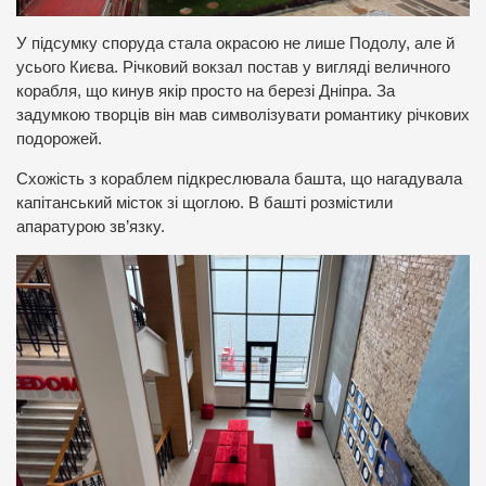
У підсумку споруда стала окрасою не лише Подолу, але й
усього Києва. Річковий вокзал постав у вигляді величного
корабля, що кинув якір просто на березі Дніпра. За
задумкою творців він мав символізувати романтику річкових
подорожей.
Схожість з кораблем підкреслювала башта, що нагадувала
капітанський місток зі щоглою. В башті розмістили
апаратурою зв’язку.