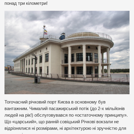
понад три кілометри!
Тогочасний річковий порт Києва в основному був
вантажним. Чималий пасажирський потік (до 2-х мільйонів
людей на рік!) обслуговувався по «остаточному принципу».
Що «царський», що ранній совіцький Річкові вокзали не
відрізнялися ні розмірами, ні архітектурою ні зручністю для