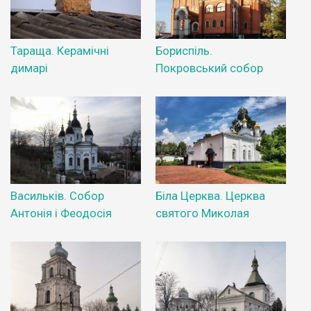
Тараща. Керамічні
Бориспіль.
димарі
Покровський собор
Васильків. Собор
Біла Церква. Церква
Антонія і Феодосія
святого Миколая