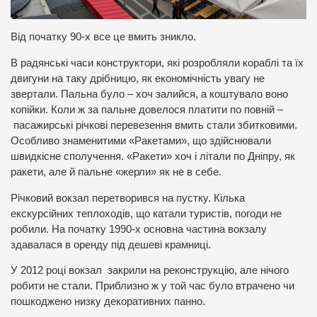
Від початку 90-х все це вмить зникло.
В радянські часи конструктори, які розробляли кораблі та їх
двигуни на таку дрібницю, як економічність увагу не
звертали. Пальна було – хоч залийся, а коштувало воно
копійки. Коли ж за пальне довелося платити по повній –
пасажирські річкові перевезення вмить стали збитковими.
Особливо знаменитими «Ракетами», що здійснювали
швидкісне сполучення. «Ракети» хоч і літали по Дніпру, як
ракети, але й пальне «жерли» як не в себе.
Річковий вокзал перетворився на пустку. Кілька
екскурсійних теплоходів, що катали туристів, погоди не
робили. На початку 1990-х основна частина вокзалу
здавалася в оренду під дешеві крамниці.
У 2012 році вокзал закрили на реконструкцію, але нічого
робити не стали. Приблизно ж у той час було втрачено чи
пошкоджено низку декоративних панно.