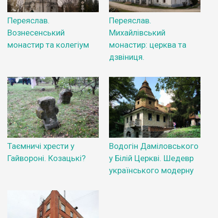
Переяслав.
Переяслав.
Вознесенський
Михайлівський
монастир та колегіум
монастир: церква та
дзвіниця.
Таємничі хрести у
Водогін Даміловського
Гайвороні. Козацькі?
у Білій Церкві. Шедевр
українського модерну