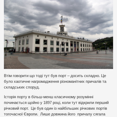
Втім говорити що тоді тут був порт – досить складно. Це
було хаотичне нагромадження різноманітних причалів та
складських споруд.
Історія порту в більш-менш класичному розумінні
починається щойно у 1897 році, коли тут відкрили перший
річковий порт. Це був один із найбільших річкових портів
тогочасної Європи. Лише довжина його причалу сягала