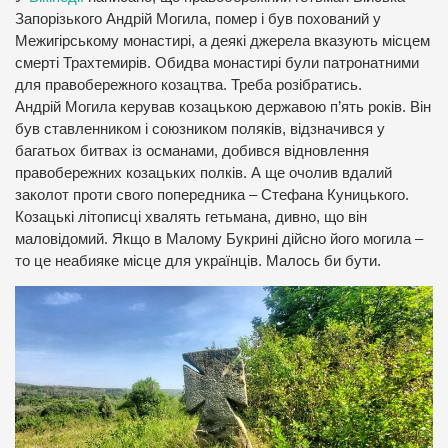
Запорізького Андрій Могила, помер і був похований у
Межигірському монастирі, а деякі джерела вказують місцем
смерті Трахтемирів. Обидва монастирі були патронатними
для правобережного козацтва. Треба розібратись.
Андрій Могила керував козацькою державою п’ять років. Він
був ставленником і союзником поляків, відзначився у
багатьох битвах із османами, добився відновлення
правобережних козацьких полків. А ще очолив вдалий
заколот проти свого попередника – Стефана Куницького.
Козацькі літописці хвалять гетьмана, дивно, що він
маловідомий. Якщо в Малому Букрині дійсно його могила –
то це неабияке місце для українців. Малось би бути.