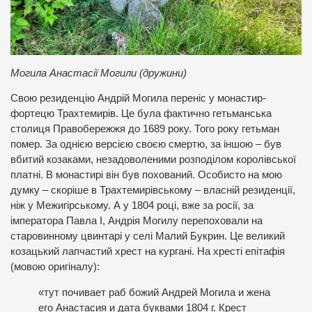
Могила Анастасії Могили (дружини)
Свою резиденцію Андрій Могила переніс у монастир-
фортецю Трахтемирів. Це була фактично гетьманська
столиця Правобережжя до 1689 року. Того року гетьман
помер. За однією версією своєю смертю, за іншою – був
вбитий козаками, незадоволеними розподілом королівської
платні. В монастирі він був похований. Особисто на мою
думку – скоріше в Трахтемирівському – власній резиденції,
ніж у Межигірському. А у 1804 році, вже за росії, за
імператора Павла І, Андрія Могилу перепоховали на
старовинному цвинтарі у селі Малий Букрин. Це великий
козацький лапчастий хрест на кургані. На хресті епітафія
(мовою оригіналу):
«тут почивает раб божий Андрей Могила и жена
его Анастасия и дата буквами 1804 г. Крест