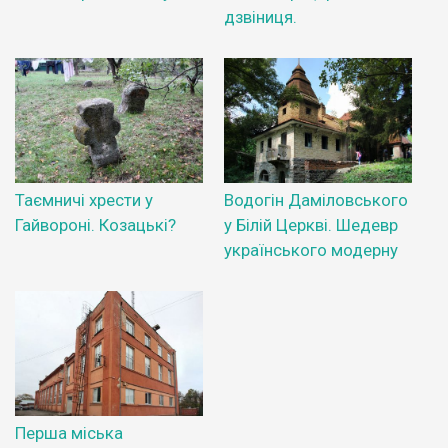
дзвіниця.
Таємничі хрести у
Водогін Даміловського
Гайвороні. Козацькі?
у Білій Церкві. Шедевр
українського модерну
Перша міська