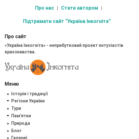
Про нас
Стати автором
Підтримати сайт “Україна Інкогніта”
Про сайт
«Україна Інкогніта» - неприбутковий проект ентузіастів
краєзнавства.
Меню
Історія і традиції
Регіони України
Тури
Пам'ятки
Природа
Блог
Галереї