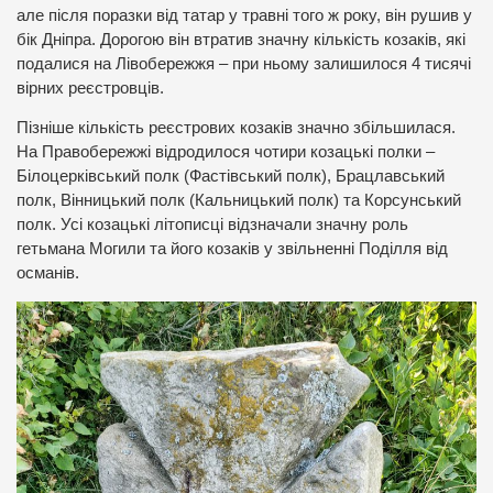
але після поразки від татар у травні того ж року, він рушив у
бік Дніпра. Дорогою він втратив значну кількість козаків, які
подалися на Лівобережжя – при ньому залишилося 4 тисячі
вірних реєстровців.
Пізніше кількість реєстрових козаків значно збільшилася.
На Правобережжі відродилося чотири козацькі полки –
Білоцерківський полк (Фастівський полк), Брацлавський
полк, Вінницький полк (Кальницький полк) та Корсунський
полк. Усі козацькі літописці відзначали значну роль
гетьмана Могили та його козаків у звільненні Поділля від
османів.