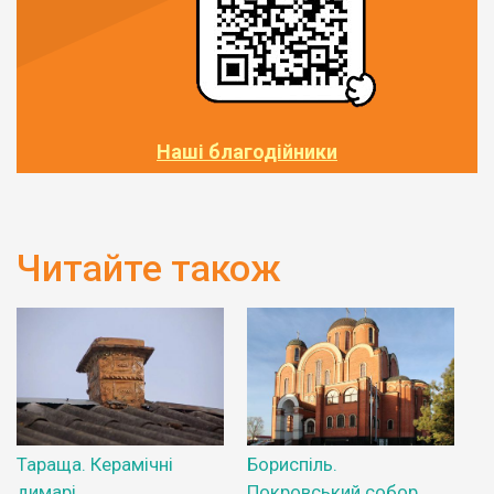
Наші благодійники
Читайте також
Тараща. Керамічні
Бориспіль.
димарі
Покровський собор