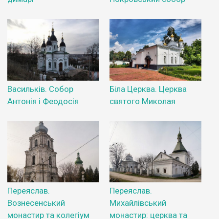
Васильків. Собор
Біла Церква. Церква
Антонія і Феодосія
святого Миколая
Переяслав.
Переяслав.
Вознесенський
Михайлівський
монастир та колегіум
монастир: церква та