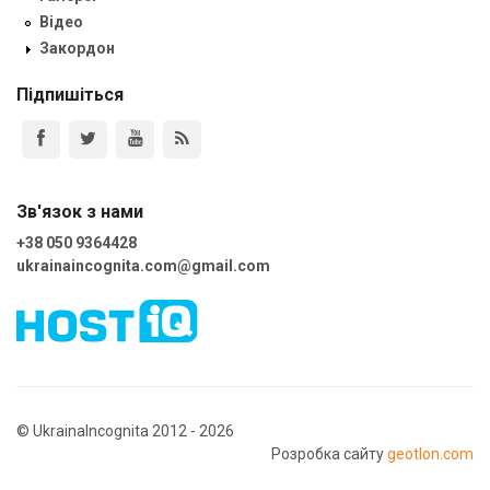
Відео
Закордон
Підпишіться
Зв'язок з нами
+38 050 9364428
ukrainaincognita.com@gmail.com
© UkrainaIncognita 2012 - 2026
Розробка сайту
geotlon.com