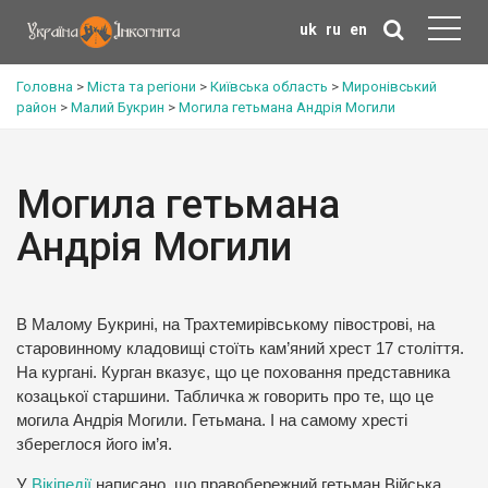
uk
ru
en
Головна
>
Міста та регіони
>
Київська область
>
Миронівський
район
>
Малий Букрин
>
Могила гетьмана Андрія Могили
Могила гетьмана
Андрія Могили
В Малому Букрині, на Трахтемирівському півострові, на
старовинному кладовищі стоїть кам’яний хрест 17 століття.
На кургані. Курган вказує, що це поховання представника
козацької старшини. Табличка ж говорить про те, що це
могила Андрія Могили. Гетьмана. І на самому хресті
збереглося його ім’я.
У
Вікіпедії
написано, що правобережний гетьман Війська