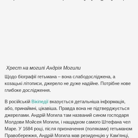
Хрест на могилі Андрія Могили
Щодо біографії гетьмана – вона слабодосліджена, а
козацькі літописи, джерело не дуже надійне. Потрібне нове
глибоке дослідження.
В російській
Вікіпедії
вказується детальніша інформація,
або, принаймні, цікавіша. Правда вона не підтверджується
джерелами. Андрій Могила там названий сином господаря
Молдови Мойсея Могили, і нащадком самого Штефана чел
Маре. У 1684 році, після призначення (поляками) гетьманом
Правобережжя, Андрій Могила мав резиденцію у Кам’янці,