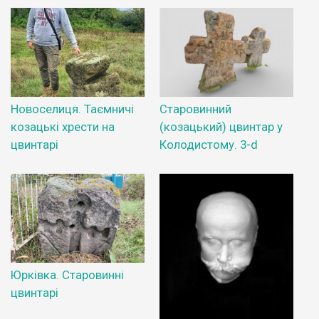
Новоселиця. Таємничі
Старовинний
козацькі хрести на
(козацький) цвинтар у
цвинтарі
Колодистому. 3-d
Юрківка. Старовинні
цвинтарі