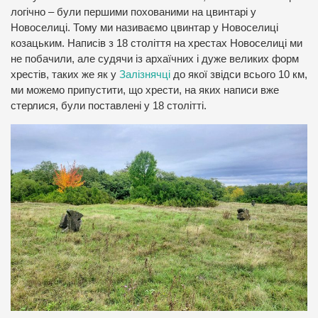
логічно – були першими похованими на цвинтарі у
Новоселиці. Тому ми називаємо цвинтар у Новоселиці
козацьким. Написів з 18 століття на хрестах Новоселиці ми
не побачили, але судячи із архаїчних і дуже великих форм
хрестів, таких же як у
Залізнячці
до якої звідси всього 10 км,
ми можемо припустити, що хрести, на яких написи вже
стерлися, були поставлені у 18 столітті.