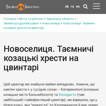
uk
ru
en
Головна
>
Міста та регіони
>
Черкаська область
>
Звенигородський район
>
Новоселиця
>
Новоселиця. Таємничі
козацькі хрести на цвинтарі
Новоселиця. Таємничі
козацькі хрести на
цвинтарі
Цей цвинтар ми знайшли майже випадково. Знаючи, що
кам’яні хрести є у сусідніх селах – Катеринополі (колишнє
козацьке місто Кальниболото) та
Колодисте
(там
найбільший і найефектніший цвинтар), ми вирішили, що у
Новоселиці, яка “приросла” до Катеринополя й має пряму