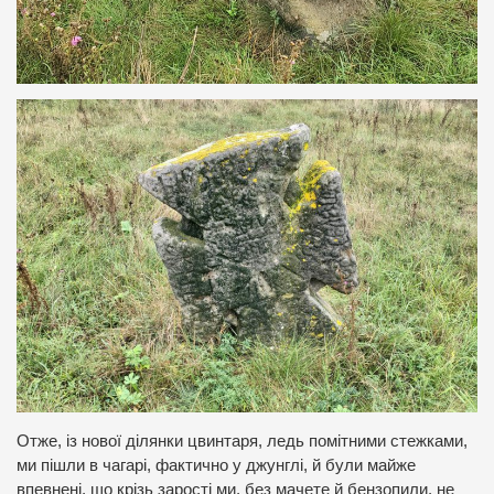
Отже, із нової ділянки цвинтаря, ледь помітними стежками,
ми пішли в чагарі, фактично у джунглі, й були майже
впевнені, що крізь зарості ми, без мачете й бензопили, не