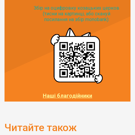
Збір на оцифровку козацьких церков
(тисни на картинці, або скануй
посилання на збір monobank):
Наші благодійники
Читайте також