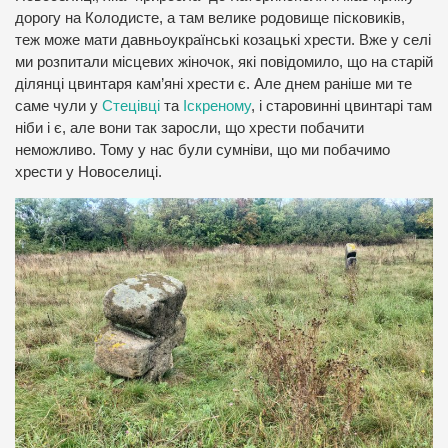
дорогу на Колодисте, а там велике родовище пісковиків,
теж може мати давньоукраїнські козацькі хрести. Вже у селі
ми розпитали місцевих жіночок, які повідомило, що на старій
ділянці цвинтаря кам’яні хрести є. Але днем раніше ми те
саме чули у
Стецівці
та
Іскреному
, і старовинні цвинтарі там
ніби і є, але вони так заросли, що хрести побачити
неможливо. Тому у нас були сумніви, що ми побачимо
хрести у Новоселиці.