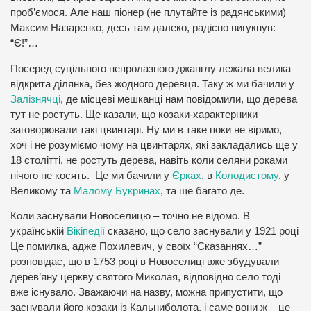
проб’ємося. Але наш піонер (не плутайте із радянськими)
Максим Назаренко, десь там далеко, радісно вигукнув:
“Є!”…
Посеред суцільного непролазного джанглу лежала велика
відкрита ділянка, без жодного деревця. Таку ж ми бачили у
Залізнячці
, де місцеві мешканці нам повідомили, що дерева
тут не ростуть. Ще казали, що козаки-характерники
заговорювали такі цвинтарі. Ну ми в таке поки не віримо,
хоч і не розуміємо чому на цвинтарях, які закладались ще у
18 столітті, не ростуть дерева, навіть коли селяни роками
нічого не косять. Це ми бачили у
Єрках
, в
Колодистому
, у
Великому та
Малому Букринах
, та ще багато де.
Коли заснували Новоселицю – точно не відомо. В
українській
Вікіпедії
сказано, що село заснували у 1921 році
Це помилка, адже Похилевич, у своїх “Сказаннях…”
розповідає, що в 1753 році в Новоселиці вже збудували
дерев’яну церкву святого Миколая, відповідно село тоді
вже існувало. Зважаючи на назву, можна припустити, що
заснували його козаки із Кальниболота, і саме вони ж – це