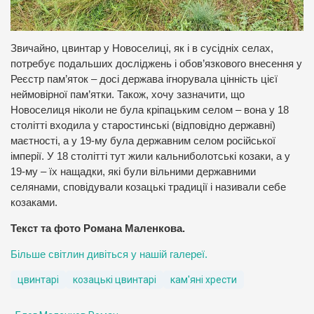
Звичайно, цвинтар у Новоселиці, як і в сусідніх селах,
потребує подальших досліджень і обов’язкового внесення у
Реєстр пам’яток – досі держава ігнорувала цінність цієї
неймовірної пам’ятки. Також, хочу зазначити, що
Новоселиця ніколи не була кріпацьким селом – вона у 18
столітті входила у старостинські (відповідно державні)
маєтності, а у 19-му була державним селом російської
імперії. У 18 столітті тут жили кальниболотські козаки, а у
19-му – їх нащадки, які були вільними державними
селянами, сповідували козацькі традиції і називали себе
козаками.
Текст та фото Романа Маленкова.
Більше світлин дивіться у нашій галереї.
цвинтарі
козацькі цвинтарі
кам'яні хрести