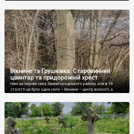
Вікнине та Грушківка. Старовинний
цвинтар та придорожній хрест
Нині це окремі села Звенигородського району, але в 19
столітті це було одне село – Вікнине – центр волості, а
Грушківка була її частиною. Засновниками Вікниного були
уходники, які поселились у другій половині 18 століття біля
чотирьох джерел – їх називали вікна. Звідти і назва села. Це
були озброєні люди – місцевість лежала на межі […]