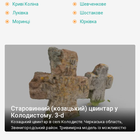
Криві Коліна
Шевченкове
Луківка
Шостакове
Моринці
Юрківка
Старовинний (козацький) цвинтар у
Колодистому. 3-d
Козацький цвинтар в селі Колодисте. Черкаська область,
Звенигородський район. Тривимірна модель із можливістю
навігації між хрестами. Лінки на точках активні (мають
гіперпосилання). Стаття про цвинтар у Колодистому. ХРЕСТИ