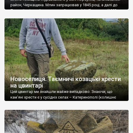
район, Черкащина. Млин запрацював у 1845 році, а далі до
Першої світової звели ще майстерню (1915), склади (1903 та
1916) та лабораторію (1909). Сьогодні канал осушений, всі
приміщення в руїнах. Все заросло так, що деякі споруди не
можна взагалі розгледіти. Лиш […]
Новоселиця. Таємничі козацькі хрести
на цвинтарі
Цей цвинтар ми знайшли майже випадково. Знаючи, що
кам’яні хрести є у сусідніх селах – Катеринополі (колишнє
козацьке місто Кальниболото) та Колодисте (там найбільший
і найефектніший цвинтар), ми вирішили, що у Новоселиці, яка
“приросла” до Катеринополя й має пряму дорогу на
Колодисте, а там велике родовище пісковиків, теж може
мати давньоукраїнські козацькі хрести. Вже у […]