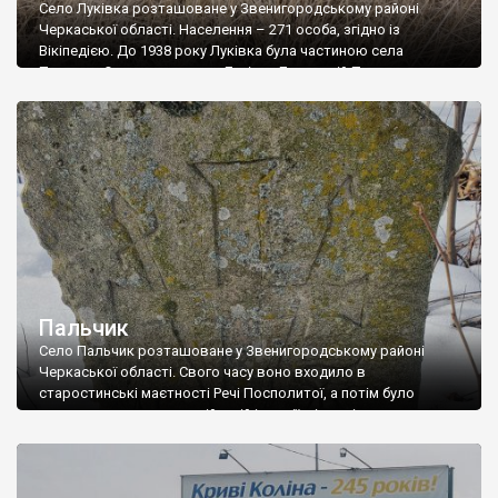
Село Луківка розташоване у Звенигородському районі
Черкаської області. Населення – 271 особа, згідно із
Вікіпедією. До 1938 року Луківка була частиною села
Пальчик. Ось як писав про Луківку Лаврентій Похилевич у
своїх “Сказаниях о населенных местностях Киевской
губернии”: Отдельная часть села Пальчика, лежащая на
низменности при самой реке, называется Луковкой (от слова
лука — луг). […]
Пальчик
Село Пальчик розташоване у Звенигородському районі
Черкаської області. Свого часу воно входило в
старостинські маєтності Речі Посполитої, а потім було
державним селом в російській імперії, відповідно селяни
Пальчика ніколи не були кріпаками. На цвинтарі Пальчика ми
знайшли пісковикові надгробки архаїчного типу, втім вони
датуються вже 20 століттям, і не є дуже давніми. Нині у