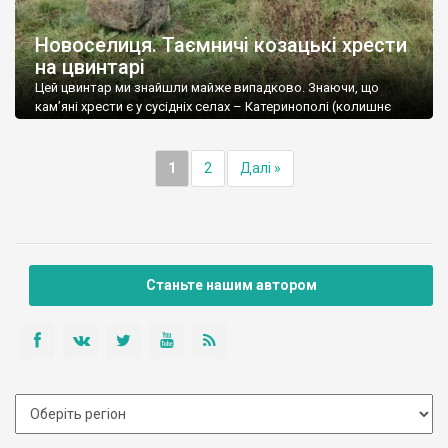
Новоселиця. Таємничі козацькі хрести
на цвинтарі
Цей цвинтар ми знайшли майже випадково. Знаючи, що
кам’яні хрести є у сусідніх селах – Катеринополі (колишнє
козацьке місто Кальниболото) та Колодисте (там найбільший
і найефектніший цвинтар), ми вирішили, що у Новоселиці, яка
“приросла” до Катеринополя й має пряму дорогу на
1
2
Далі »
Колодисте, а там велике родовище пісковиків, теж може
мати давньоукраїнські козацькі хрести. Вже у […]
Станьте нашим автором