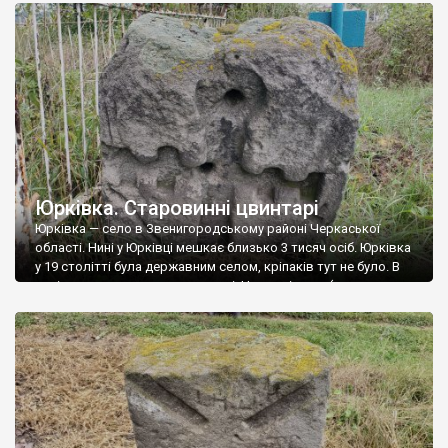
ЦВИНТАРЯ У КОЛОДИСТОМУ: Хрест на могилі Василя
Кособлика. Помер у 1810 році, народився приблизно у 1715
році.
Юрківка. Старовинні цвинтарі
Юрківка — село в Звенигородському районі Черкаської
області. Нині у Юрківці мешкає близько 3 тисяч осіб. Юрківка
у 19 столітті була державним селом, кріпаків тут не було. В
селі є два старовинних цвинтарі. На старішому (координати
49.0104, 31.08789) збереглися кам’яні хрести серед сучасних
могил. Його датуть 18 – першою половиною 19 століття.
Новіший із старих […]