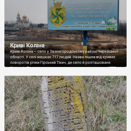
Пальчику […]
Криві Коліна
Криві Коліна – село у Звенигородському районі Черкаської
області. У селі мешкає 717 людей. Назва пішла від кривих
поворотів річки Гірський Тікич, де село й розташоване.
Вікіпедія Перша письмова згадка про село датується 1775
роком. З історії села відомо, що воно кілька разів
переходило від одного поміщика до другого, тобто
продавалося з людьми та землею. […]