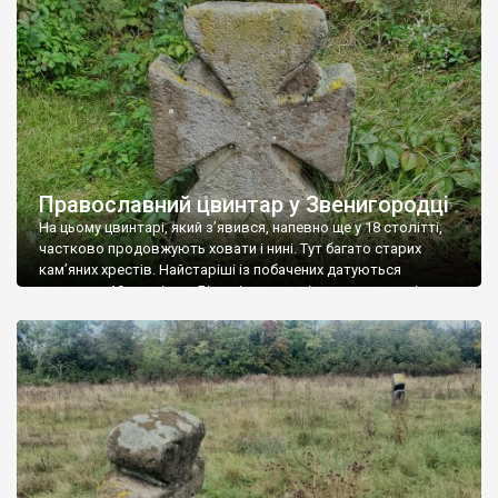
Православний цвинтар у Звенигородці
На цьому цвинтарі, який з’явився, напевно ще у 18 столітті,
частково продовжують ховати і нині. Тут багато старих
кам’яних хрестів. Найстаріші із побачених датуються
початком 19 століття. Більшість хрестів мають тамплієрську
(лапчасту, козацьку) форму. Фото Романа Маленкова.