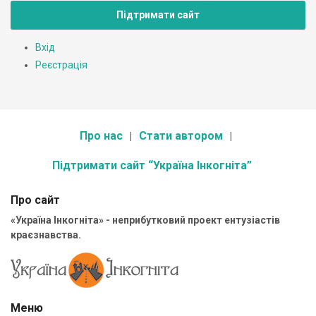
Підтримати сайт
Вхід
Реєстрація
Про нас
Стати автором
Підтримати сайт “Україна Інкогніта”
Про сайт
«Україна Інкогніта» - неприбутковий проект ентузіастів
краєзнавства.
Меню