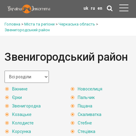
uk
ru
en
Головна
>
Міста та регіони
>
Черкаська область
>
Звенигородський район
Звенигородський район
Вікнине
Новоселиця
Єрки
Пальчик
Звенигородка
Піщана
Козацьке
Скаливатка
Колодисте
Стебне
Корсунка
Стецівка