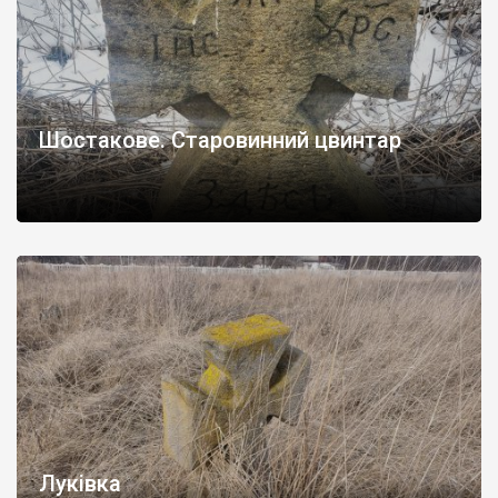
Шостакове. Старовинний цвинтар
Луківка