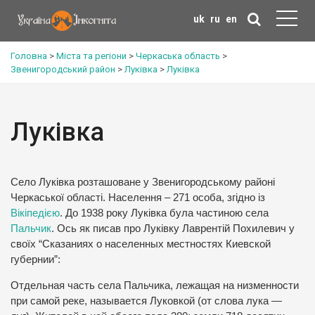
uk
ru
en
Головна
>
Міста та регіони
>
Черкаська область
>
Звенигородський район
>
Луківка
>
Луківка
Луківка
Село Луківка розташоване у Звенигородському районі
Черкаської області. Населення – 271 особа, згідно із
Вікіпедією
. До 1938 року Луківка була частиною села
Пальчик
. Ось як писав про Луківку Лаврентій Похилевич у
своїх “Сказаниях о населенных местностях Киевской
губернии”:
Отдельная часть села Пальчика, лежащая на низменности
при самой реке, называется Луковкой (от слова лука —