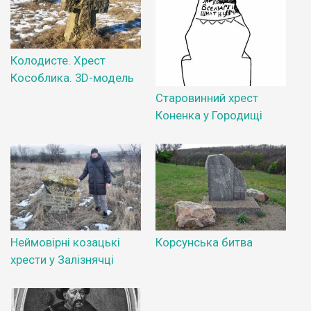
Колодисте. Хрест
Кособлика. 3D-модель
Старовинний хрест
Коненка у Городищі
Неймовірні козацькі
Корсунська битва
хрести у Залізнячці