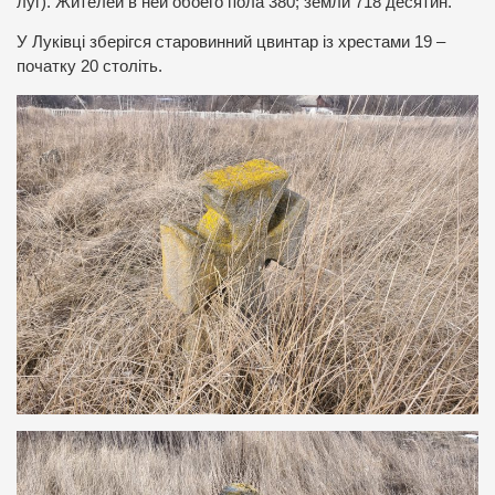
луг). Жителей в ней обоего пола 380; земли 718 десятин.
У Луківці зберігся старовинний цвинтар із хрестами 19 –
початку 20 століть.