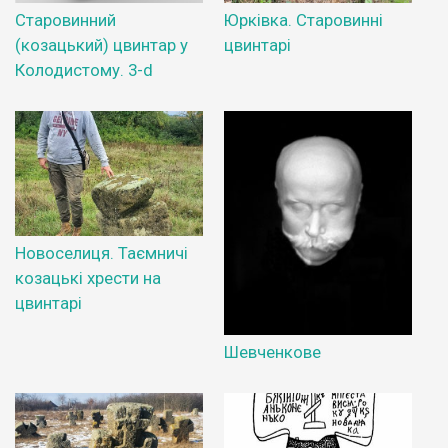
Старовинний
Юрківка. Старовинні
(козацький) цвинтар у
цвинтарі
Колодистому. 3-d
Новоселиця. Таємничі
козацькі хрести на
цвинтарі
Шевченкове