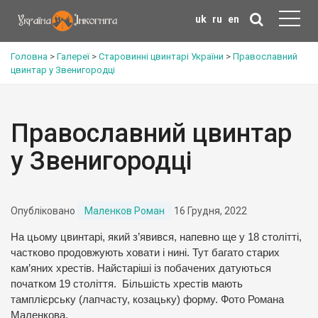
uk
ru
en
Головна
>
Галереї
>
Старовинні цвинтарі України
>
Православний
цвинтар у Звенигородці
Православний цвинтар
у Звенигородці
Опубліковано
Маленков Роман
16 Грудня, 2022
На цьому цвинтарі, який з’явився, напевно ще у 18 столітті,
частково продовжують ховати і нині. Тут багато старих
кам’яних хрестів. Найстаріші із побачених датуються
початком 19 століття. Більшість хрестів мають
тамплієрську (лапчасту, козацьку) форму. Фото Романа
Маленкова.