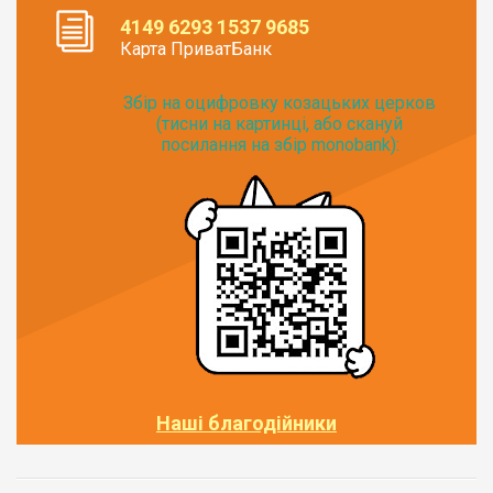
4149 6293 1537 9685
Карта ПриватБанк
Збір на оцифровку козацьких церков
(тисни на картинці, або скануй
посилання на збір monobank):
Наші благодійники