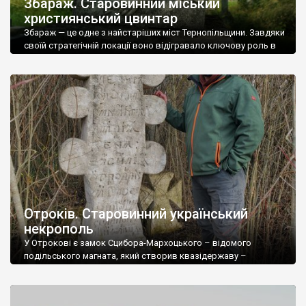
Збараж. Старовинний міський
християнський цвинтар
Збараж — це одне з найстаріших міст Тернопільщини. Завдяки
своїй стратегічній локації воно відігравало ключову роль в
обороні краю. Перша згадка про Збараж зустрічається у
Галицько-Волинському літописі й датується 1211 роком.
Історія Збаражу — це суміш князівської доби, коли місто
входило до складу Русі, періодів русько-польської
аристократії, коли ним почергово володіли роди Збаразьких,
Вишневецьких та […]
Отроків. Старовинний український
некрополь
У Отрокові є замок Сцибора-Мархоцького – відомого
подільського магната, який створив квазідержаву –
Миньковецьку, яка була антагоністом для Російської імперії.
Старовинний український цвинтар не менш цікавий ніж замок.
Це готовий культурно-туристичний об’єкт. Нині він потроху