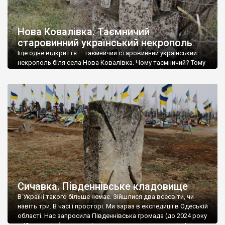
Нова Ковалівка. Таємничий
старовинний український некрополь
Іще одне відкриття – таємничий старовинний український
некрополь біля села Нова Ковалівка. Чому таємничий? Тому
що Нова Ковалівка – поселення дійсно нове. Його заснували
в радянські часи у 1950 році. Ми припустили, що цвинтар,
розташований серед поля, не при селі, належав до сусідньої
Ковалівки, яку заснували у 1805 році, можливо і козаки-
нерубаї. Але до Ковалівки, […]
Сичавка. Південнівське кладовище
В Україні такого більше немає. Зійшлися два всесвіти, чи
навіть три. В часі і просторі. Ми зараз в експедиції в Одеській
області. Нас запросила Південнівська громада (до 2024 року