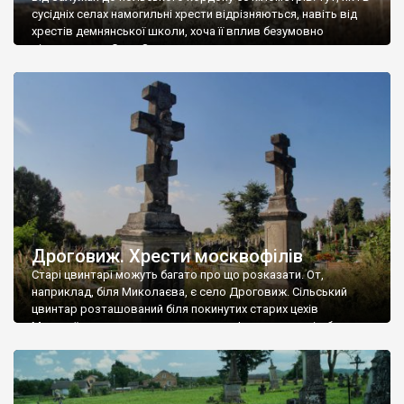
сусідніх селах намогильні хрести відрізняються, навіть від
хрестів демнянської школи, хоча її вплив безумовно
відчувається. Село Залужани досить давнє – перша згадка
датується 1537 роком, коли королева Бона Сфорца викупила
його у свою економію. Тоді (і до 1965 року) село називалося
Татари. Від дуже […]
Дроговиж. Хрести москвофілів
Старі цвинтарі можуть багато про що розказати. От,
наприклад, біля Миколаєва, є село Дроговиж. Сільський
цвинтар розташований біля покинутих старих цехів
Миколаївського цементного заводу. І власне зовсім близько
від величезних труб, у височезній кропиві, ми знайшли
найстарішу частину цвинтаря. Нас здалеку здивували кам’яні
хрести, не схожі на хрести у сусідніх селах. Православні, із
косою перетинкою, […]