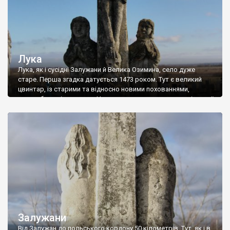
Лука
Лука, як і сусідні Залужани й Велика Озимина, село дуже
старе. Перша згадка датується 1473 роком. Тут є великий
цвинтар, із старими та відносно новими похованнями,
надгробками і хрестами. Часто на могилах стоять гарні статуї
святих; є немало хрестів, які охороняють фігурки святих чи
янголів. Інколи такі фігурки стоять біля підніжжя хреста, а
інколи ще […]
Залужани
Від Залужан до польського кордону 50 кілометрів. Тут, як і в