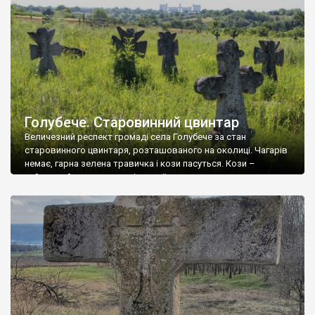
заростає чагарями. Частина повністю заросла і до хрестів
доступ обмежений. Хоча помітно, що періодично чагарі все
таки скошуються, прочищаються. Отроківський […]
Голубече. Старовинний цвинтар
Величезний респект громаді села Голубече за стан
старовинного цвинтаря, розташованого на околиці. Чагарів
немає, гарна зелена травичка і кози пасуться. Кози –
найкращий регулятор шкідливої, для старих кладовищ,
рослинності. Навесні, коли паростки дерев вкриваються
бруньками, кози ті бруньки обгризають, бо то улюблений
делікатес. На цвинтарі у Голубечому ціла колекція
різноманітних форм хрестів. Село відносно невелике, […]