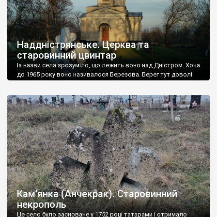
Наддністрянське. Церква та
старовинний цвинтар
Із назви села зрозуміло, що лежить воно над Дністром. Хоча
до 1965 року воно називалося Березова. Берег тут доволі
високий і крутий, як і майже всюди на Поділлі, але є кілька
грунтових доріг, які збігають аж до самої води – цим
Наддністрянське відрізняється від більшості навколишніх
сіл. У селі є мурована Михайлівська церква. Точної дати […]
Кам’янка (Анчекрак). Старовинний
некрополь
Це село було засноване у 1752 році татарами і отримало