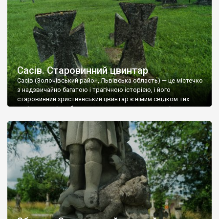
Сасів. Старовинний цвинтар
Сасів (Золочівський район, Львівська область) — це містечко
з надзвичайно багатою і трагічною історією, і його
старовинний християнський цвинтар є німим свідком тих
часів, коли місто було важливим торговим та ремісничим
осередком. Старовинний цвинтар розташований на околиці
села. Він є багатоконфесійним, що було характерно для
галицьких містечок: тут збереглися поховання як українців
(греко-католиків), так і […]