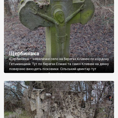
старовинний цвинтар із кам’яними хрестами. Всі епітафії, які
збереглися, написані кирилицею, церковнослов’янською
мовою. За всіма традиційними ознаками – цвинтар
український. Хрести датуються 19 століттям. У 1924-1940
роках Болган […]
Щербинівка
Щербинівка – невеличке село на берегах Клевені по кордону
Гетьманщини. Тут по берегах Есмані та самої Клевені на денну
поверхню виходять пісковики. Сільський цвинтар тут
знаходиться на самому березі річки на місці давнього
курганого могильника, що є пам’яткою археології. Звідки у
маленькому селі стільки старовинних хрестів? Все тому, що
неподалік знаходився один із осередків їх […]