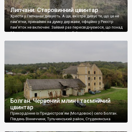
Липчани. Старовинний цвинтар
Хрести у Липчанах дивують. А ще, вкотре дивує те, що це не
пам’ятки, принаймні на думку держави, офіційно у Реєстр
пам’яток не включені. Зайвий раз пересвідчуємося, що понад
30 років незалежності, до період байдужості українців до
могил своїх предків та історичної пам’яті. Це краще ніж
радянсько-російське винищення, хотілося б значно краще. В
тому числі й […]
Болган. Червоний млин і таємничий
цвинтар
Прикордонне із Придністров’ям (Молдовою) село Болган.
Південь Вінниччини, Тульчинський район, Студенянська
громада. У селі мешкає близько тисячі осіб. Спочатку ми
дізналися, що у Болгані є величезний захаращений