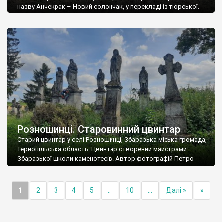
назву Анчекрак – Новий солончак, у перекладі із тюрської.
Після завоювання цих земель російською імперією у 1790-х
роках, татарське населення залишило Анчекрак і сюди
почали приходити українські уходники, переважно кріпаки
втікачі. Хоча дослідники не виключають, що на околицях
Анчекрака українці жили ще раніше. У 1793 […]
Розношинці. Старовинний цвинтар
Старий цвинтар у селі Розношинці, Збаразька міська громада,
Тернопільська область. Цвинтар створений майстрами
Збаразької школи каменотесів. Автор фотографій Петро
Грушко.
1
2
3
4
5
...
10
...
Далі »
»