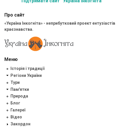
Підтримати сайт “Україна Інкогніта”
Про сайт
«Україна Інкогніта» - неприбутковий проект ентузіастів
краєзнавства.
Меню
Історія і традиції
Регіони України
Тури
Пам'ятки
Природа
Блог
Галереї
Відео
Закордон