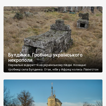
– Южненська) для дослідження козацьких цвинтарів. І ось
біля села Сичавка, де розташоване головне військове
кладовище громади, ми побачили ці козацькі хрести.
Унікальний синтез. Цікаво, що […]
Булдинка. Гробниці українського
некрополя
Нереальні відкриття на українському півдні. Козацькі
гробниці села Булдинка. Отак, ніби у Африці колись Лівінгстон
і Стенлі, відкривали культурну спадщину тубільців, можна й в
Україні відкривати культурну спадщину. Ще й яку. Булдинка
нині має менше жителів, ніж могил на цьому цвинтарі. Колись
тут жили козаки-каменотеси, нерубаї, які прийшли із Січі на
землі султана після руйнування […]