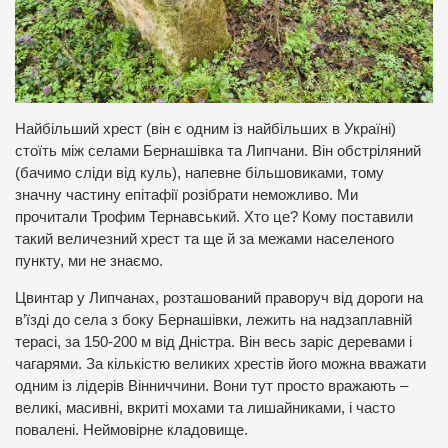
Найбільший хрест (він є одним із найбільших в Україні)
стоїть між селами Бернашівка та Липчани. Він обстріляний
(бачимо сліди від куль), напевне більшовиками, тому
значну частину епітафії розібрати неможливо. Ми
прочитали Трофим Тернавський. Хто це? Кому поставили
такий величезний хрест та ще й за межами населеного
пункту, ми не знаємо.
Цвинтар у Липчанах, розташований праворуч від дороги на
в’їзді до села з боку Бернашівки, лежить на надзаплавній
терасі, за 150-200 м від Дністра. Він весь заріс деревами і
чагарями. За кількістю великих хрестів його можна вважати
одним із лідерів Вінниччини. Вони тут просто вражають –
великі, масивні, вкриті мохами та лишайниками, і часто
повалені. Неймовірне кладовище.