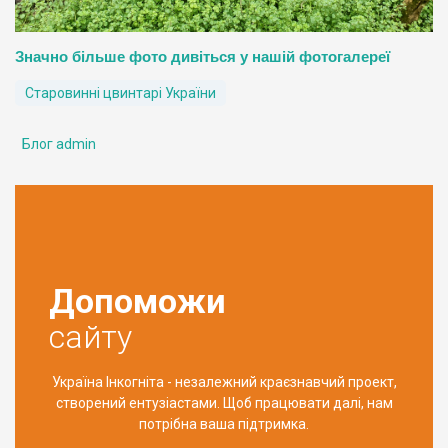
Значно більше фото дивіться у нашій фотогалереї
Старовинні цвинтарі України
Блог admin
Допоможи
сайту
Україна Інкогніта - незалежний краєзнавчий проект,
створений ентузіастами. Щоб працювати далі, нам
потрібна ваша підтримка.