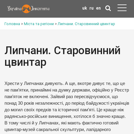
uk
ru
en
Головна
>
Міста та регіони
>
Липчани. Старовинний цвинтар
Липчани. Старовинний
цвинтар
Хрести у Липчанах дивують. А ще, вкотре дивує те, що це
не пам’ятки, принаймні на думку держави, офіційно у Реєстр
пам’яток не включені. Зайвий раз пересвідчуємося, що
понад 30 років незалежності, до період байдужості українців
до могил своїх предків та історичної пам’яті. Це краще ніж
радянсько-російське винищення, хотілося б значно краще.
В тому числі й у Липчанах, які мають фактично готовий
цвинтар-музей сакральної скульптури, лапідарного