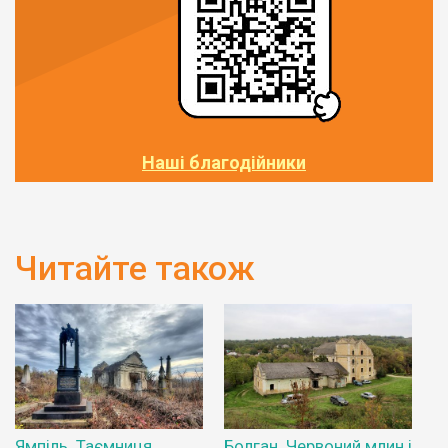
Наші благодійники
Читайте також
Ямпіль. Таємниця
Болган. Червоний млин і