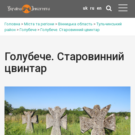
uk
ru
en
Головна
>
Міста та регіони
>
Вінницька область
>
Тульчинський
район
>
Голубече
>
Голубече. Старовинний цвинтар
Голубече. Старовинний
цвинтар