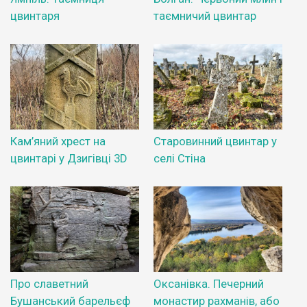
цвинтаря
таємничий цвинтар
Кам’яний хрест на
Старовинний цвинтар у
цвинтарі у Дзигівці 3D
селі Стіна
Про славетний
Оксанівка. Печерний
Бушанський барельєф
монастир рахманів, або