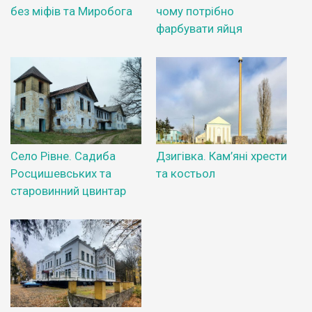
без міфів та Миробога
чому потрібно
фарбувати яйця
Село Рівне. Садиба
Дзигівка. Кам’яні хрести
Росцишевських та
та костьол
старовинний цвинтар