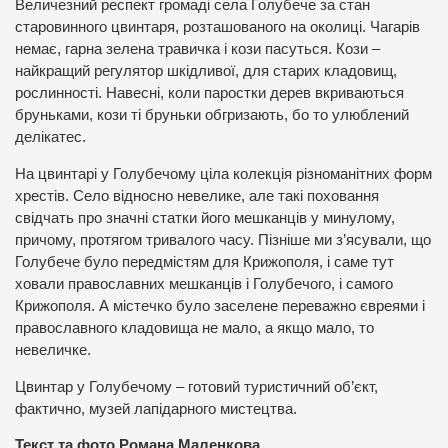
Величезний респект громаді села Голубече за стан
старовинного цвинтаря, розташованого на околиці. Чагарів
немає, гарна зелена травичка і кози пасуться. Кози –
найкращий регулятор шкідливої, для старих кладовищ,
рослинності. Навесні, коли паростки дерев вкриваються
бруньками, кози ті бруньки обгризають, бо то улюблений
делікатес.
На цвинтарі у Голубечому ціла колекція різноманітних форм
хрестів. Село відносно невелике, але такі поховання
свідчать про значні статки його мешканців у минулому,
причому, протягом тривалого часу. Пізніше ми з’ясували, що
Голубече було передмістям для Крижополя, і саме тут
ховали православних мешканців і Голубечого, і самого
Крижополя. А містечко було заселене переважно євреями і
православного кладовища не мало, а якщо мало, то
невеличке.
Цвинтар у Голубечому – готовий туристичний об’єкт,
фактично, музей лапідарного мистецтва.
Текст та фото Романа Маленкова.