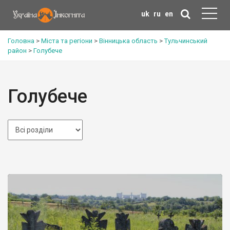
uk
ru
en
Головна
>
Міста та регіони
>
Вінницька область
>
Тульчинський
район
>
Голубече
Голубече