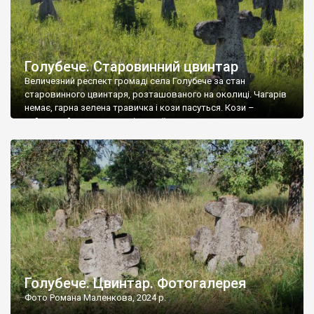
Голубече. Старовинний цвинтар
Величезний респект громаді села Голубече за стан
старовинного цвинтаря, розташованого на околиці. Чагарів
немає, гарна зелена травичка і кози пасуться. Кози –
найкращий регулятор шкідливої, для старих кладовищ,
рослинності. Навесні, коли паростки дерев вкриваються
бруньками, кози ті бруньки обгризають, бо то улюблений
делікатес. На цвинтарі у Голубечому ціла колекція
різноманітних форм хрестів. Село відносно невелике, […]
Голубече. Цвинтар. Фотогалерея
Фото Романа Маленкова, 2024 р.