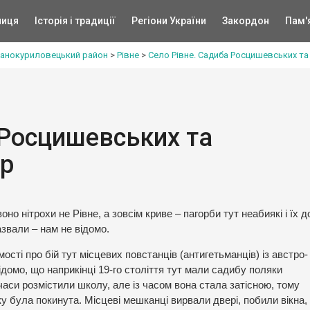
ниця
Історія і традиції
Регіони України
Закордон
Пам'
анокуриловецький район
>
Рівне
>
Село Рівне. Садиба Росцишевських т
 Росцишевських та
ар
но нітрохи не Рівне, а зовсім криве – пагорби тут неабиякі і їх 
назвали – нам не відомо.
омості про бій тут місцевих повстанців (антигетьманців) із австро-
ідомо, що наприкінці 19-го століття тут мали садибу поляки
аси розмістили школу, але із часом вона стала затісною, тому
 була покинута. Місцеві мешканці вирвали двері, побили вікна,