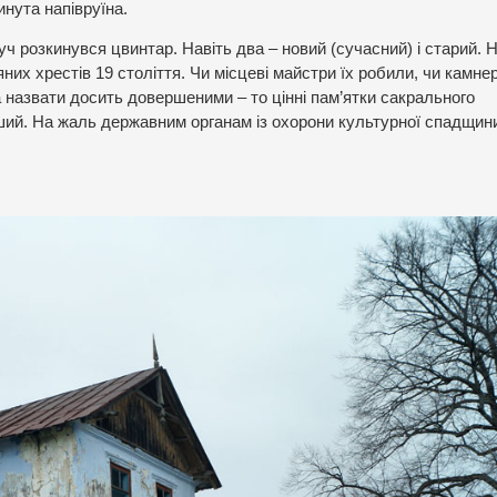
нута напівруїна.
уч розкинувся цвинтар. Навіть два – новий (сучасний) і старий. 
них хрестів 19 століття. Чи місцеві майстри їх робили, чи камнері
на назвати досить довершеними – то цінні пам’ятки сакрального
ший. На жаль державним органам із охорони культурної спадщин