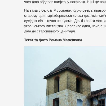
частково обдерли шиферну покрівлю. Нині це поки
На в’їзді у село із Мурованих Куриловець, правор
старому цвинтарі збереглося кілька десятків кам’я
сусідніх сіл – точно не відомо. Деякі хрести мож
українського мистецтва. Особливо один, найбіль
діла до старовинного цвинтаря.
Текст та фото Романа Маленкова.