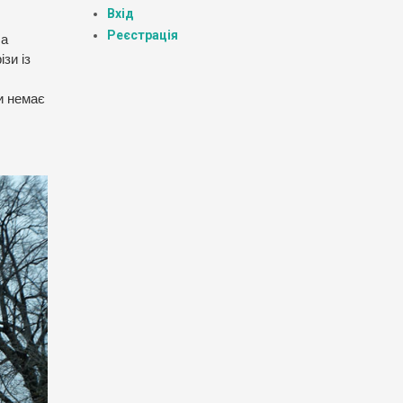
Вхід
Реєстрація
На
зи із
и немає