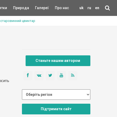
ятки
Природа
Галереї
Про нас
uk
ru
en
а старовинний цвинтар
Станьте нашим автором
досить
Підтримати сайт