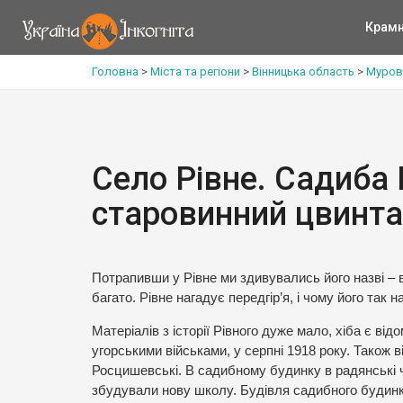
Крам
Головна
>
Міста та регіони
>
Вінницька область
>
Муров
Село Рівне. Садиба
старовинний цвинт
Потрапивши у Рівне ми здивувались його назві – во
багато. Рівне нагадує передгір’я, і чому його так 
Матеріалів з історії Рівного дуже мало, хіба є від
угорськими військами, у серпні 1918 року. Також в
Росцишевські. В садибному будинку в радянські ч
збудували нову школу. Будівля садибного будинку