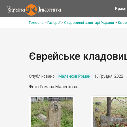
Крам
Головна
>
Галереї
>
Старовинні цвинтарі України
>
Євре
Єврейське кладовищ
Опубліковано
Маленков Роман
16 Грудня, 2022
Фото Романа Маленкова.