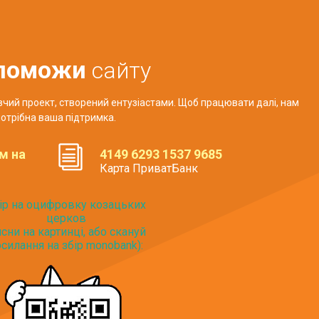
поможи
сайту
авчий проект, створений ентузіастами. Щоб працювати далі, нам
отрібна ваша підтримка.
м на
4149 6293 1537 9685
Карта ПриватБанк
ір на оцифровку козацьких
церков
исни на картинці, або скануй
силання на збір monobank):