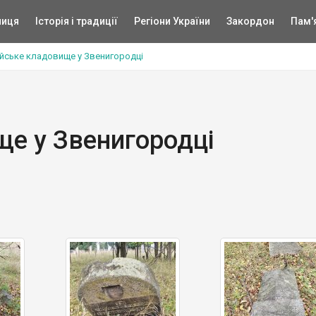
ниця
Історія і традиції
Регіони України
Закордон
Пам'
йське кладовище у Звенигородці
е у Звенигородці