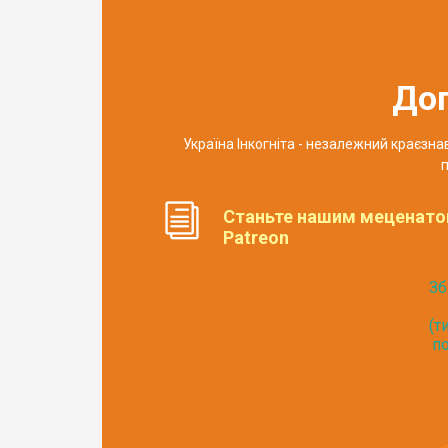
До
Україна Інкогніта - незалежний краєзн
п
Станьте нашим меценато
Patreon
Зб
(т
по