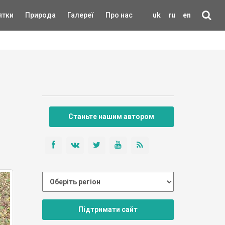
ятки
Природа
Галереї
Про нас
uk
ru
en
Станьте нашим автором
Підтримати сайт