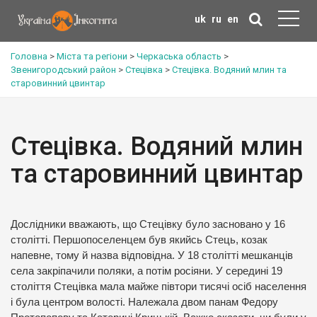
uk
ru
en
Головна
>
Міста та регіони
>
Черкаська область
>
Звенигородський район
>
Стецівка
>
Стецівка. Водяний млин та
старовинний цвинтар
Стецівка. Водяний млин
та старовинний цвинтар
Дослідники вважають, що Стецівку було засновано у 16
столітті. Першопоселенцем був якийсь Стець, козак
напевне, тому й назва відповідна. У 18 столітті мешканців
села закріпачили поляки, а потім росіяни. У середині 19
століття Стецівка мала майже півтори тисячі осіб населення
і була центром волості. Належала двом панам Федору