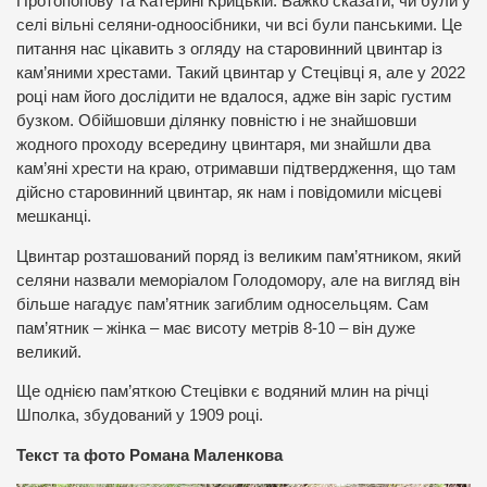
Протопопову та Катерині Крицькій. Важко сказати, чи були у
селі вільні селяни-одноосібники, чи всі були панськими. Це
питання нас цікавить з огляду на старовинний цвинтар із
кам’яними хрестами. Такий цвинтар у Стецівці я, але у 2022
році нам його дослідити не вдалося, адже він заріс густим
бузком. Обійшовши ділянку повністю і не знайшовши
жодного проходу всередину цвинтаря, ми знайшли два
кам’яні хрести на краю, отримавши підтвердження, що там
дійсно старовинний цвинтар, як нам і повідомили місцеві
мешканці.
Цвинтар розташований поряд із великим пам’ятником, який
селяни назвали меморіалом Голодомору, але на вигляд він
більше нагадує пам’ятник загиблим односельцям. Сам
пам’ятник – жінка – має висоту метрів 8-10 – він дуже
великий.
Ще однією пам’яткою Стецівки є водяний млин на річці
Шполка, збудований у 1909 році.
Текст та фото Романа Маленкова