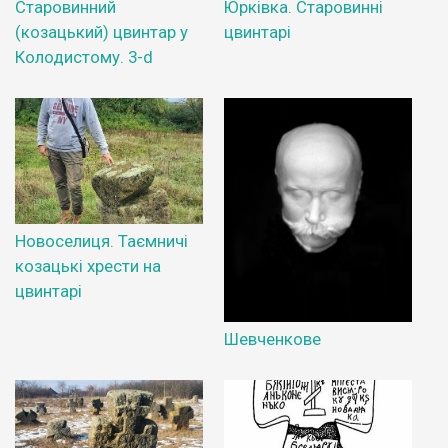
Старовинний
Юрківка. Старовинні
(козацький) цвинтар у
цвинтарі
Колодистому. 3-d
Новоселиця. Таємничі
козацькі хрести на
цвинтарі
Шевченкове