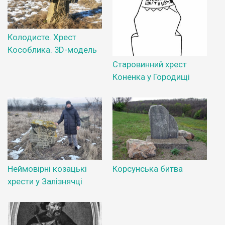
Колодисте. Хрест
Кособлика. 3D-модель
Старовинний хрест
Коненка у Городищі
Неймовірні козацькі
Корсунська битва
хрести у Залізнячці