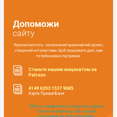
Допоможи
сайту
Україна Інкогніта - незалежний краєзнавчий проект,
створений ентузіастами. Щоб працювати далі, нам
потрібна ваша підтримка.
Станьте нашим меценатом на
Patreon
4149 6293 1537 9685
Карта ПриватБанк
Збір на оцифровку козацьких церков
(тисни на картинці, або скануй
посилання на збір monobank):