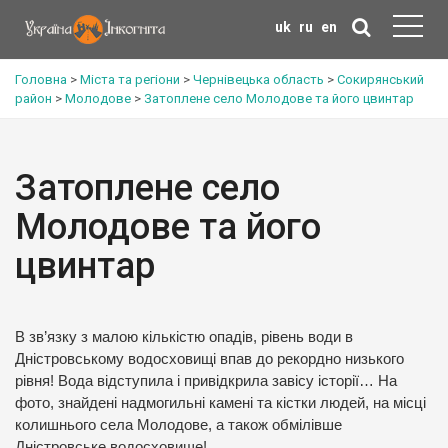
uk
ru
en
Головна
>
Міста та регіони
>
Чернівецька область
>
Сокирянський
район
>
Молодове
>
Затоплене село Молодове та його цвинтар
Затоплене село
Молодове та його
цвинтар
В зв’язку з малою кількістю опадів, рівень води в
Дністровському водосховищі впав до рекордно низького
рівня! Вода відступила і привідкрила завісу історії… На
фото, знайдені надмогильні камені та кістки людей, на місці
колишнього села Молодове, а також обмілівше
Дністровське водосховище!