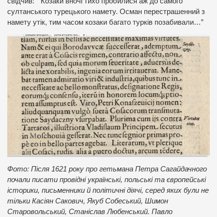
свідчив: ” Козаки вночі тихо пробилися аж до самого
султанського турецького намету. Осман перестрашенний з
намету утік, тим часом козаки багато турків позабивали…”
Фото: Після 1621 року про гетьмана Петра Сагайдачного
почали писати провідні українські, польські та європейські
історики, письменники й політичні діячі, серед яких були не
тільки Касіян Сакович, Якуб Собеський, Шимон
Старовольський, Станіслав Любенський. Павло