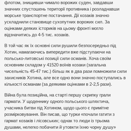
флотом, знищивши чимало ворожих суден, завдавши
значних спустошень території противника і розладнавши
морське транспортне постачання. Дії козаків значно
ускладнили становище сухопутних ворожих сил. За
оцінками деяких істориків на цьому фронті могло
відзначитись до 4-5 тис. козаків.
В той час як їх основні сили рушили безпосередньо під
Хотин, намагаючись випередити вже підступаючи на
польсько-литовські позиції сили османів. Хоча своїм
основним складом у 41520 воїнів козаки (загальна
чисельність 45-47 тис.) більш як в два рази помножили сили
захисників Хотина, але все одно вони значно поступались в
кількості османам (за деякими оцінками в 2-2,5 рази).
Війна була позиційна, на старті першу скрипку грали
гармати. У щоденнику одного польського шляхтича,
учасника битви під Хотином, щодо цього є примітне
розмірковування. Він писав, що турки «почали гатити з
гармат козаків і лісовських; однак то люди із трьома
душами, нелегко побачити й утовкти їхню чорну душу»