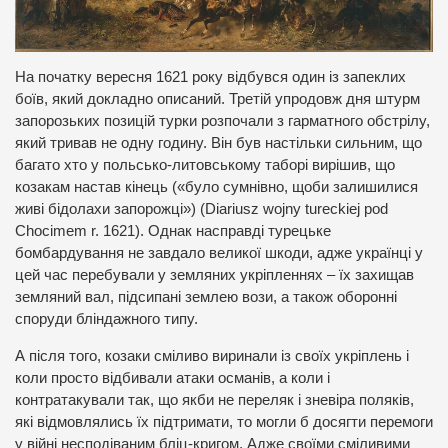
На початку вересня 1621 року відбувся один із запеклих
боїв, який докладно описаний. Третій упродовж дня штурм
запорозьких позицій турки розпочали з гарматного обстрілу,
який тривав не одну годину. Він був настільки сильним, що
багато хто у польсько-литовському таборі вирішив, що
козакам настав кінець («було сумнівно, щоби залишилися
живі бідолахи запорожці») (Diariusz wojny tureckiej pod
Chocimem r. 1621). Однак насправді турецьке
бомбардування не завдало великої шкоди, адже українці у
цей час перебували у земляних укріпленнях – їх захищав
земляний вал, підсипані землею вози, а також оборонні
споруди бліндажного типу.
А після того, козаки сміливо виринали із своїх укріплень і
коли просто відбивали атаки османів, а коли і
контратакували так, що якби не переляк і зневіра поляків,
які відмовлялись їх підтримати, то могли б досягти перемоги
у війні несподіваним бліц-кригом. Адже своїми сміливими