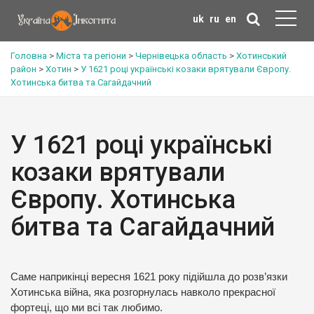
uk
ru
en
Головна
>
Міста та регіони
>
Чернівецька область
>
Хотинський
район
>
Хотин
>
У 1621 році українські козаки врятували Європу.
Хотинська битва та Сагайдачний
У 1621 році українські
козаки врятували
Європу. Хотинська
битва та Сагайдачний
Саме наприкінці вересня 1621 року підійшла до розв’язки
Хотинська війна, яка розгорнулась навколо прекрасної
фортеці, що ми всі так любимо.