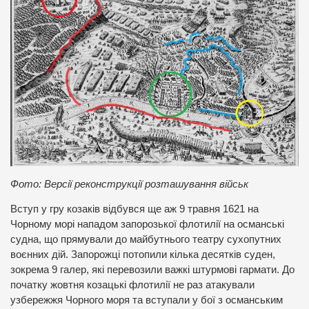
Фото: Версії реконструкції розташування військ
Вступ у гру козаків відбувся ще аж 9 травня 1621 на
Чорному морі нападом запорозької флотилії на османські
судна, що прямували до майбутнього театру сухопутних
воєнних дій. Запорожці потопили кілька десятків суден,
зокрема 9 галер, які перевозили важкі штурмові гармати. До
початку жовтня козацькі флотилії не раз атакували
узбережжя Чорного моря та вступали у бої з османським