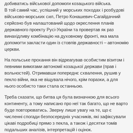
добиватись військової допомоги козацького війська.
В той самий час, успішний у морських походах і розбудові
військово-морських сил, Петро Конашевич-Сагайдачний
серйозно був налаштований щодо окреслення планів
державного проекту Русі-України та провертав як раз
винахідливу комбінацію на духовному фронті, яка мала
допомогти закласти один із стовпів державності – автономію
церкви.
На польське прохання він відреагував особистим візитом і
певними вимогами автономії козацької держави (прав і
вольностей). Отримавши попереднє схвалення, рушив у
пекло війни, яка не віщувала нічого, крім поразки, а для
нього особисто таки стала останньою.
Треба сказати, що битва ця була визначною для всього
континенту, а тому написано про неї так багато, що не варто
буде повторюватись. Зверну лише увагу на те, що є
численні спогади безпосередніх учасників, які зафіксували
цікаві подробиці прямо з пекла, а також і десятки томів
подальших аналізів, інтерпретацій і оцінок.