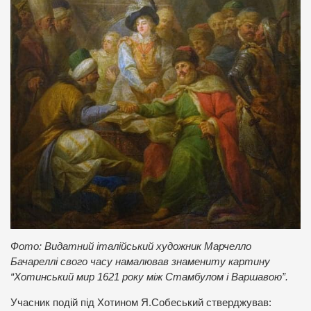
Фото: Видатний італійський художник Марчелло
Бачареллі свого часу намалював знамениту картину
“Хотинський мир 1621 року між Стамбулом і Варшавою”.
Учасник подій під Хотином Я.Собеський стверджував: