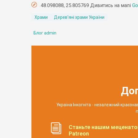
48.098088, 25.805769 Дивитись на мапі
Go
Храми
Дерев'яні храми України
Блог admin
До
Україна Інкогніта - незалежний краєзн
п
Станьте нашим меценато
Patreon