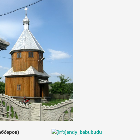
жаббаров)
andy_babubudu