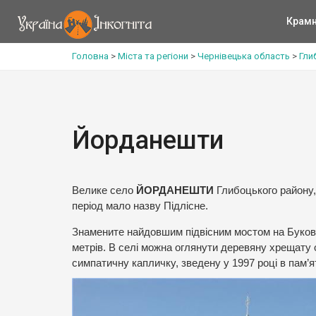
Крам
Головна
>
Міста та регіони
>
Чернівецька область
>
Гли
Йорданешти
Велике село
ЙОРДАНЕШТИ
Глибоцького району,
період мало назву Підлісне.
Знамените найдовшим підвісним мостом на Букови
метрів. В селі можна оглянути деревяну хрещату о
симпатичну капличку, зведену у 1997 році в пам’я