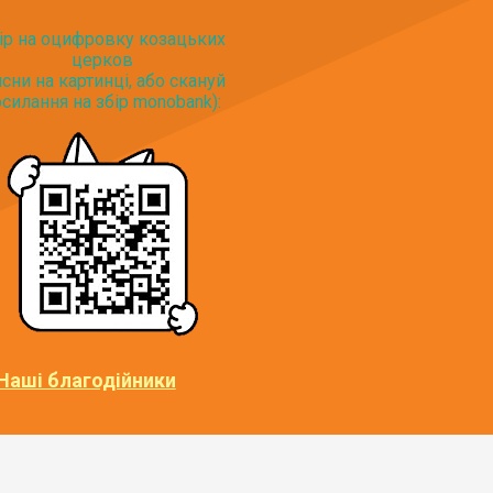
ір на оцифровку козацьких
церков
исни на картинці, або скануй
силання на збір monobank):
Наші благодійники