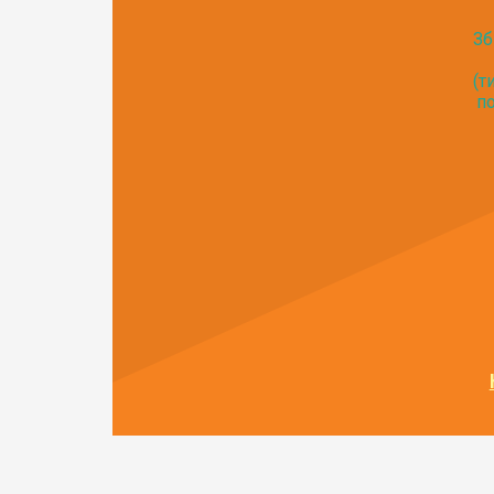
Зб
(т
по