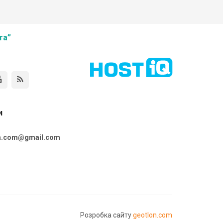
та”
и
ta.com@gmail.com
Розробка сайту
geotlon.com