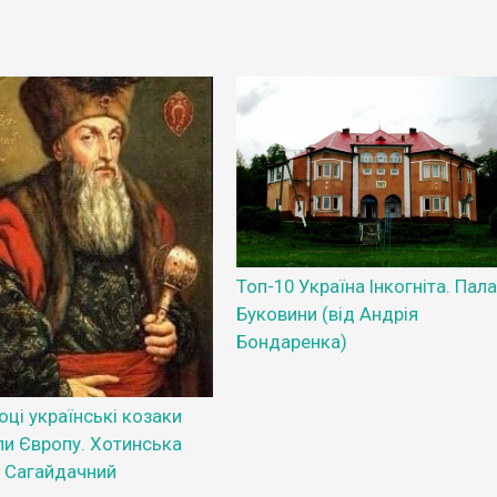
Топ-10 Україна Інкогніта. Пал
Буковини (від Андрія
Бондаренка)
оці українські козаки
ли Європу. Хотинська
а Сагайдачний