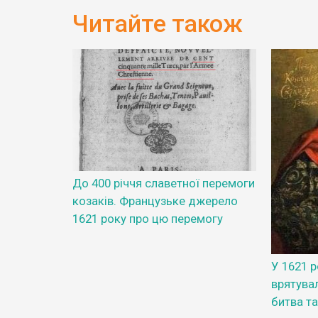
Читайте також
До 400 річчя славетної перемоги
козаків. Французьке джерело
1621 року про цю перемогу
У 1621 р
врятува
битва т