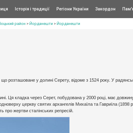
ниця
Історія і традиції
Регіони України
Закордон
Пам'
боцький район
>
Йорданешти
>
Йорданешти
 що розташоване у долині Серету, відоме з 1524 року. У радянсь
ні. Ця кладка через Серет, побудована у 2000 році, має довжин
дноверху церкву святих архангелів Михаїла та Гавриїла (1898 рі
ть про жертви сталінських репресій.