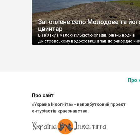
Затоплене село Молодове та йог
цвинтар
В зв’язку з малою кількістю опадів, рівень води в
Дністровському водосховищі впав до рекордно ни
рівня! Вода відступила і привідкрила завісу історії…
фото, знайдені надмогильні камені та кістки людей, н
колишнього села Молодове, а також обмілівше
Дністровське водосховище! Автор: Влад Ткач
Про 
Про сайт
«Україна Інкогніта» - неприбутковий проект
ентузіастів краєзнавства.