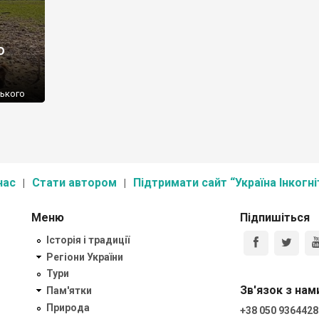
о
зького
 На
а місці
нас
Стати автором
Підтримати сайт “Україна Інкогні
Меню
Підпишіться
Історія і традиції
Регіони України
Тури
Зв'язок з нам
Пам'ятки
Природа
+38 050 9364428