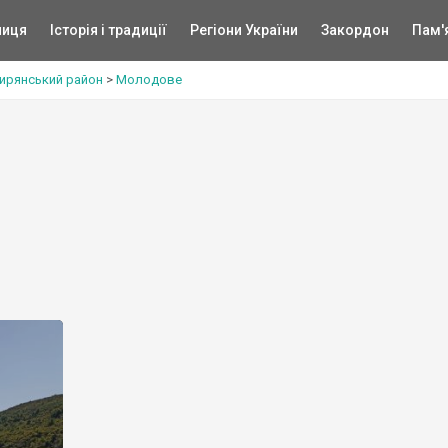
ниця
Історія і традиції
Регіони України
Закордон
Пам'
ирянський район
>
Молодове