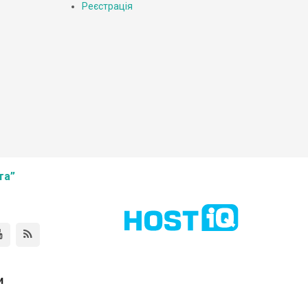
Реєстрація
та”
и