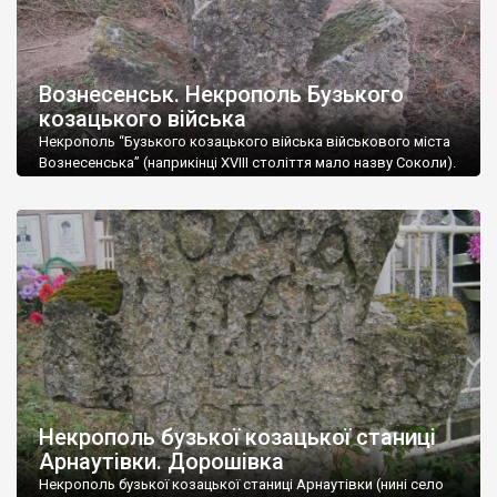
Вознесенськ. Некрополь Бузького
козацького війська
Некрополь “Бузького козацького війська військового міста
Вознесенська” (наприкінці XVIII століття мало назву Соколи).
Дивовижно, але на місцевому цвинтарі лише два хрести
можна датувати козацькими часами, хоч на початку ХІХ
століття більшу частину місцевого населеня становили саме
козаки. Автор: Олексій Паталах
Некрополь бузької козацької станиці
Арнаутівки. Дорошівка
Некрополь бузької козацької станиці Арнаутівки (нині село