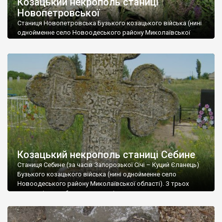
Козацький некрополь станиці
Новопетровської
Станиця Новопетровська Бузького козацького війська (нині
однойменне село Новоодеського району Миколаївської
області). Місто, яке не відбулося. У 80-ті роки XVІІІ століття
згадується як містечко. Перша столиця Бузького козацького
війська. Відтоді у селі збереглося дуже мало пам’яток. Хіба
що хрести на найстарішому з-поміж трьох сільських
кладовищ. Є серед них і цікавий пам’ятник-стела, на
лицьовому боці якої […]
Козацький некрополь станиці Себине
Станиця Себине (за часів Запорозької Січі – Куций Єланець)
Бузького козацького війська (нині однойменне село
Новоодеського району Миколаївської області). З трьох
цвинтарів, що збереглися у селі, лише один належить до
часів бузького козацтва. Знаходиться він неподалік від
церкви. До нашого часу зберігся досить непогано, хоч
впорядкування не завадило б, оскільки чимало хрестів