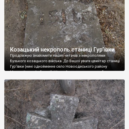
вгрузло в землю […]
Козацький некрополь станиці Гур’ївки
Продовжую знайомити наших читачів з некрополями
Бузького козацького війська. До Вашої уваги цвинтар станиці
Гур’ївки (нині однойменне село Новоодеського району
Миколаївської області). Цікавий тим, що на ньому збереглася
надгробна плита з написом “1511”, яка, можливо, належить
покозаченому литовському шляхтичеві, адже напис
зроблений арабськими цифрами, а не літерами, як це
притаманно тогочасним православним надгробкам. Автор:
Олексій […]