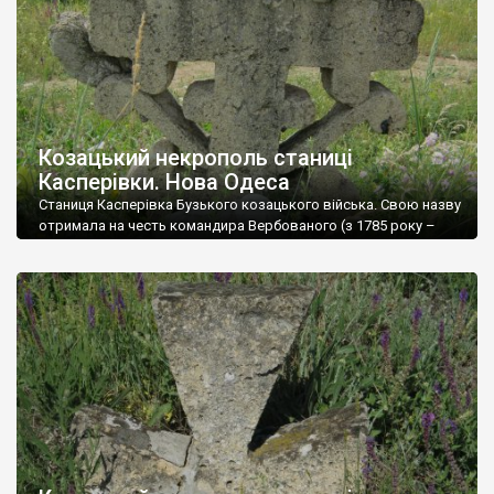
центром Одеського уланського (колишнього 2-го Бузького,
за станом на […]
Козацький некрополь станиці
Касперівки. Нова Одеса
Станиця Касперівка Бузького козацького війська. Свою назву
отримала на честь командира Вербованого (з 1785 року –
Першого бузького) козацького полку Василя Петровича
Касперова (Кашпаров, насправді Каспарян – вірменин за
походженням). До 1794 року входила до Новопетровської
парафії, згодом вже мала власну церкву святого Димитрія
Солунського. З козацьких часів тут, як і в більшості станиць,
зберігся […]