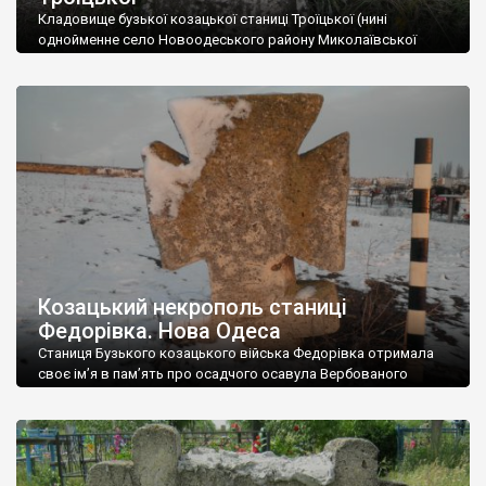
Кладовище бузької козацької станиці Троїцької (нині
однойменне село Новоодеського району Миколаївської
області). Єдиний вцілілий хрест на станичному кладовищі,
який довелося рятувати шляхом перевезення до
Миколаївського краєзнавчого музею. Колись на кладовищі
були не лише численні козацькі хрести, але й старшинські
склепи. Та все це, в один “прекрасний” момент зруйнував
місцевий мешканець, котрому пам’ятки заважали… пасти
козу. […]
Козацький некрополь станиці
Федорівка. Нова Одеса
Станиця Бузького козацького війська Федорівка отримала
своє ім’я в пам’ять про осадчого осавула Вербованого
козацького полку запорожця Федора Семеновича Тарана (в
літературі його помилково називають Федором Осадчим). За
часів військових поселень, злившись зі станицею
Касперівкою, стала містом Новою Одесою (колишній
районний центр Миколаївської області) й адміністративним