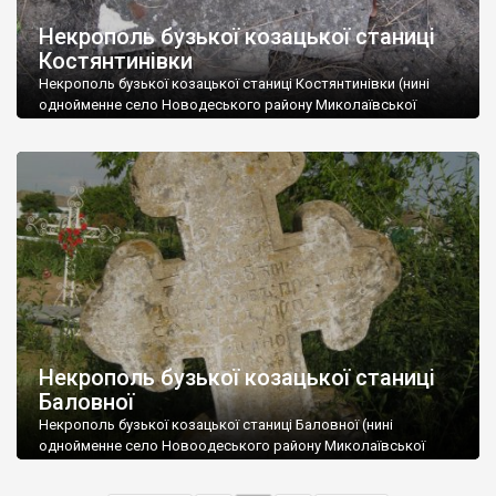
Некрополь бузької козацької станиці
Костянтинівки
Некрополь бузької козацької станиці Костянтинівки (нині
однойменне село Новодеського району Миколаївської
області. Збережені намогильні хрести можуть бути датовані
першою половиною ХІХ століття. Автор: Олексій Паталах
Некрополь бузької козацької станиці
Баловної
Некрополь бузької козацької станиці Баловної (нині
однойменне село Новоодеського району Миколаївської
області) цікавий тим, що на ньому збереглися роботи
запорозького майстра-різьбляра козака Пашковського