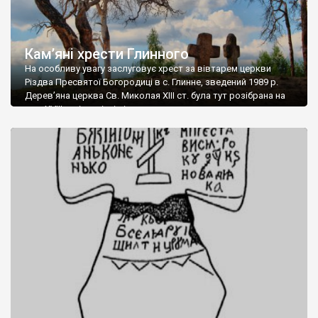
Кам’яні хрести Глинного
На особливу увагу заслуговує хрест за вівтарем церкви
Різдва Пресвятої Богородиці в с. Глинне, зведений 1989 р.
Дерев’яна церква Св. Миколая ХІІІ ст. була тут розібрана на
поч. XVIII ст. і на місці вівтаря поставили величавого
кам’яного хреста. Поруч 1716 р. збудували новий храм, який
спалили комуністи у 1982-му. Уціліла реліквія оригінальна
формами: з прямими […]