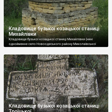
Кладовище бузької козацької станиці
Михайлівки
Кладовище бузької козацької станиці Михайлівки (нині
однойменне село Новоодеського району Миколаївської
області). З усіх некрополів Бузького козацького війська
збереглося чи не в найкращому стані. Зокрема там можна
побачити старшинський склеп “могила козацька мурована”,
поховання запорожця Антона Кременецького, багато інших
цікавих хрестів. Автор: Олексій Паталах Склеп “Могила
козацька мурована”. Вочевидь саме такі каплички на
січовому цвинтарі зруйнував […]
Кладовище бузької козацької станиці
Троїцької