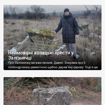
цвинтар із хрестами козацького типу. Село заснував
польський магнат М. Ярошинський (1742—1805) в кінці XVIII
століття. Свою першу назву село дістало від сусіднього села
Хрестищі […]
Неймовірні козацькі хрести у
Залізнячці
Про Залізнячку ми вже писали. Давно. Зокрема про її
сплюндровану цементною шубою дерев’яну церкву. Тоді я ще
не знав, що в селі є пам’ятка, як мінімум, не менш цінна, ніж
храм – старовинний цвинтар із великими козацькими
хрестами. На цвинтарі ГО Україна Інкогніта провела облікову
роботу та фотофіксацію, в тому числі із повітря, за
допомогою […]