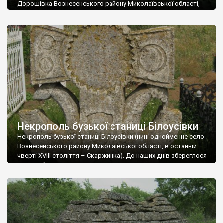
Дорошівка Вознесенського району Миколаївської області,
наприкінці XVIII століття мало назву Візиряни). До наших часів
зберігся єдиний хрест козацьких часів, який наполовину
просів у землю. За радянських часів місцеве керівництво
знищило ціле поле таких хрестів з метою прокласти алею до
поховання героїв “Великої Вітчизняної”, забувши, що при
цьому руйнують […]
Некрополь бузької станиці Білоусівки
Некрополь бузької станиці Білоусівки (нині однойменне село
Вознесенського району Миколаївської області, в останній
чверті XVІІІ століття – Скаржинка). До наших днів збереглося
дуже небагато намогильних хрестів, які можуть належати до
часів бузького козацтва. Найцікавішим є великий хрест з
двоголовим орлом, прикрашений козацькою символікою. У
центральному колі можна роздивитися дату “1838” (зазвичай
подібні хрести належать до […]