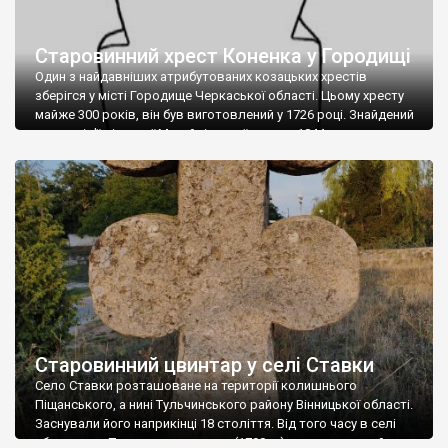
Старовинний хрест Коненка у Городищі
Один з найдавніших атрибутованих козацьких хрестів
зберігся у місті Городище Черкаської області. Цьому хресту
майже 300 років, він був виготовлений у 1726 році. Знайдений
на подвір’ї місцевої Михайлівської церкви 1844 року
побудови. Тут раніше стояла стара дерев’яна Пречистенська
церква, зведена 1728 року. Цей хрест, переламаний навпіл,
довгий час лежав на подвір’ї церкви і лише нещодавно […]
Старовинний цвинтар у селі Ставки
Село Ставки розташоване на території колишнього
Піщанського, а нині Тульчинського району Вінницької області.
Заснували його наприкінці 18 століття. Від того часу в селі
збереглася Покровська церква (1790 р.) та старовинний