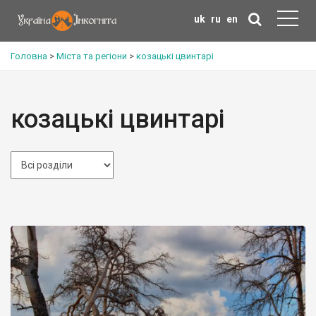
uk
ru
en
Головна
>
Міста та регіони
>
козацькі цвинтарі
козацькі цвинтарі