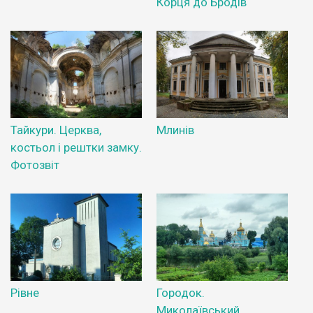
Корця до Бродів
Тайкури. Церква,
Млинів
костьол і рештки замку.
Фотозвіт
Рівне
Городок.
Миколаївський