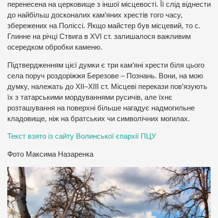
перенесена на церковище з іншої місцевості. Її слід віднести
до найбільш досконалих кам’яних хрестів того часу,
збережених на Поліссі. Якщо майстер був місцевий, то с.
Глинне на річці Ствига в XVI ст. залишалося важливим
осередком обробки каменю.
Підтвердженням цієї думки є три кам’яні хрести біля цього
села поруч роздоріжжя Березове – Познань. Вони, на мою
думку, належать до ХІІ–ХІІІ ст. Місцеві перекази пов’язують
їх з татарськими мордуваннями русичів, але їхнє
розташування на поверхні більше нагадує надмогильне
кладовище, ніж на братських чи символічних могилах.
Текст взято із сайту Волинської єпархії ПЦУ
Фото Максима Назаренка