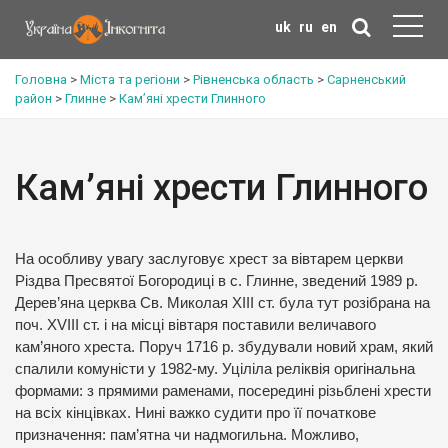
uk
ru
en
Головна
>
Міста та регіони
>
Рівненська область
>
Сарненський
район
>
Глинне
>
Кам’яні хрести Глинного
Кам’яні хрести Глинного
На особливу увагу заслуговує хрест за вівтарем церкви
Різдва Пресвятої Богородиці в с. Глинне, зведений 1989 р.
Дерев’яна церква Св. Миколая ХІІІ ст. була тут розібрана на
поч. XVIII ст. і на місці вівтаря поставили величавого
кам’яного хреста. Поруч 1716 р. збудували новий храм, який
спалили комуністи у 1982-му. Уціліла реліквія оригінальна
формами: з прямими раменами, посередині різьблені хрести
на всіх кінцівках. Нині важко судити про її початкове
призначення: пам’ятна чи надмогильна. Можливо,