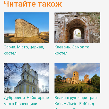
Читайте також
Сарни. Місто, церква,
Клевань. Замок та
костел
костел
Дубровиця. Найстаріше
Величні руїни при трасі
місто Рівненщини
Київ – Львів. Е-40 від