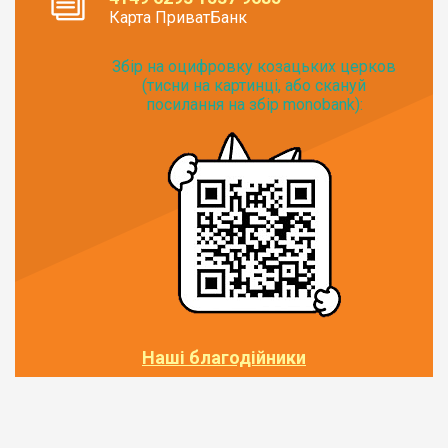
Карта ПриватБанк
Збір на оцифровку козацьких церков
(тисни на картинці, або скануй
посилання на збір monobank):
Наші благодійники