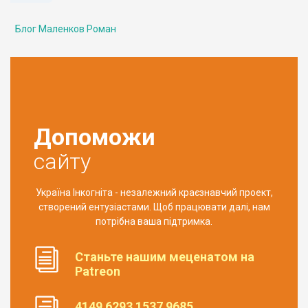
Блог Маленков Роман
Допоможи
сайту
Україна Інкогніта - незалежний краєзнавчий проект,
створений ентузіастами. Щоб працювати далі, нам
потрібна ваша підтримка.
Станьте нашим меценатом на
Patreon
4149 6293 1537 9685