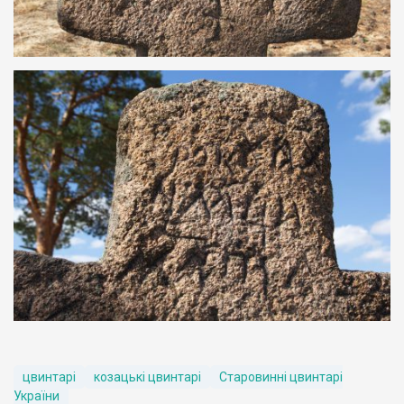
цвинтарі
козацькі цвинтарі
Старовинні цвинтарі
України