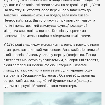
до князів Солтанів, які звели замок на острові, на річці Устя.
На початку 16 століття село перейшло у власність до
Анастасії Гольшанської, яка подарувала його Києво-
Печерській лаврі. Від того часу тут існував скит лаври, а
потім і монастир, який виконував функції резиденції
місцевих єпископів, а ще постійно вів суперечки за
навколишні земельні наділи із місцевими поміщиками.
У 1730 році власником монастиря та земель навколо нього
став греко-католицький митрополит Анастасій Шептицький,
який перевів обитель у власну церкву (конфесію). Понад
півстоліття монастир був уніатським, а наприкінці століття,
після загарбання Волині Росією, Катерина ІІ взагалі
ліквідувала монастир, а його землі були передані роду
емігрантів з Угорщини – Естергазі. Останні збудували на
острові свій маєток, садибний будинок якого (палац) є
одним із корпусів Миколаївського монастиря.