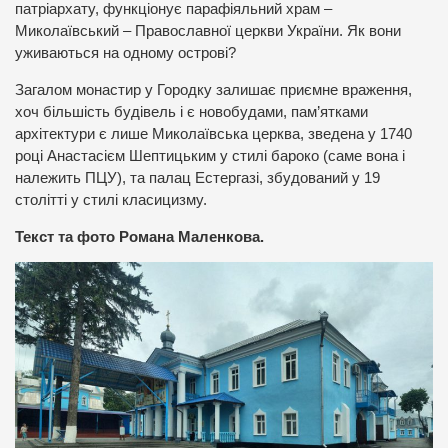
патріархату, функціонує парафіяльний храм –
Миколаївський – Православної церкви України. Як вони
уживаються на одному острові?
Загалом монастир у Городку залишає приємне враження,
хоч більшість будівель і є новобудами, пам’ятками
архітектури є лише Миколаївська церква, зведена у 1740
році Анастасієм Шептицьким у стилі бароко (саме вона і
належить ПЦУ), та палац Естергазі, збудований у 19
столітті у стилі класицизму.
Текст та фото Романа Маленкова.