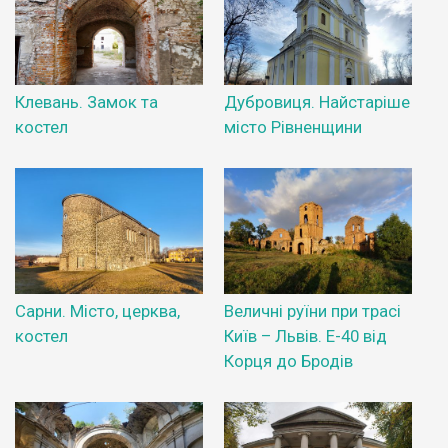
Клевань. Замок та
Дубровиця. Найстаріше
костел
місто Рівненщини
Сарни. Місто, церква,
Величні руїни при трасі
костел
Київ – Львів. Е-40 від
Корця до Бродів