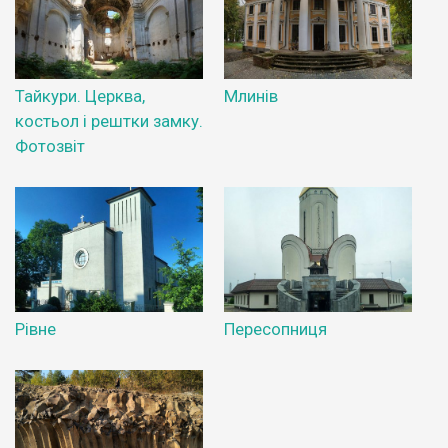
Тайкури. Церква,
Млинів
костьол і рештки замку.
Фотозвіт
Рівне
Пересопниця