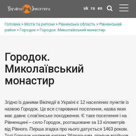
uk
ru
en
Головна
>
Міста та регіони
>
Рівненська область
>
Рівненський
район
>
Городок
>
Городок. Миколаївський монастир
Городок.
Миколаївський
монастир
Згідно із даними Вікіпедії в Україні є 12 населених пунктів із
назвою Городок. Це все старовинні поселення, назва яких
має давнє слов’янське походження. Є таке поселення і на
Рівненщині – село Городок, розташоване за 13 кілометрів
від Рівного. Перша згадка про нього датується 1463 роком.
Тоді Городок належав князям Збаразьким, пізніше відійшов