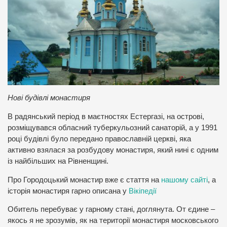
Нові будівлі монастиря
В радянський період в маєтностях Естергазі, на острові,
розміщувався обласний туберкульозний санаторій, а у 1991
році будівлі було передано православній церкві, яка
активно взялася за розбудову монастиря, який нині є одним
із найбільших на Рівненщині.
Про Городоцький монастир вже є стаття на
нашому сайті
, а
історія монастиря гарно описана у
Вікіпедії
Обитель перебуває у гарному стані, доглянута. От єдине –
якось я не зрозумів, як на території монастиря московського