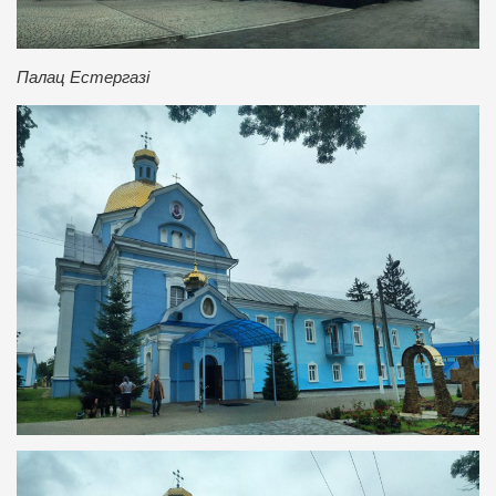
Палац Естергазі