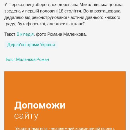
У Пересопниці збереглася дерев’яна Миколаївська церква,
зведена у першій половині 18 століття. Вона розташована
дедалеко від реконструйованої частини давнього княжого
граду, бутафорської, але досить цікавої.
Текст
Вікіпедія
, фото Романа Маленкова.
Дерев'яні храми України
Блог Маленков Роман
Допоможи
сайту
Україна Інкогніта - незалежний краєзнавчий проект,