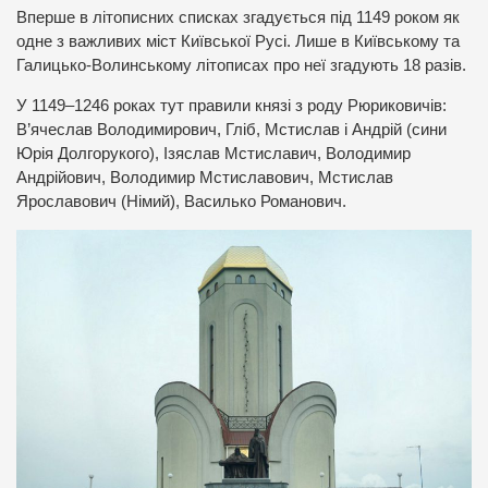
Вперше в літописних списках згадується під 1149 роком як
одне з важливих міст Київської Русі. Лише в Київському та
Галицько-Волинському літописах про неї згадують 18 разів.
У 1149–1246 роках тут правили князі з роду Рюриковичів:
В’ячеслав Володимирович, Гліб, Мстислав і Андрій (сини
Юрія Долгорукого), Ізяслав Мстиславич, Володимир
Андрійович, Володимир Мстиславович, Мстислав
Ярославович (Німий), Василько Романович.