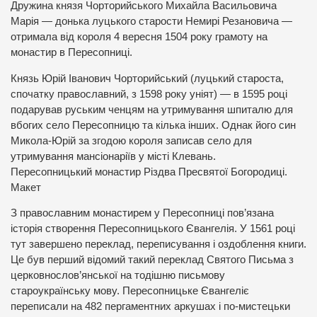
Дружина князя Чорторийського Михайла Васильовича
Марія — донька луцького старости Немирі Резановича —
отримала від короля 4 вересня 1504 року грамоту на
монастир в Пересопниці.
Князь Юрій Іванович Чорторийський (луцький староста,
спочатку православний, з 1598 року уніят) — в 1595 році
подарував руським ченцям на утримування шпиталю для
вбогих село Пересопницю та кілька інших. Однак його син
Микола-Юрій за згодою короля записав село для
утримування мансіонаріїв у місті Клевань.
Пересопницький монастир Різдва Пресвятої Богородиці.
Макет
З православним монастирем у Пересопниці пов’язана
історія створення Пересопницького Євангелія. У 1561 році
тут завершено переклад, переписування і оздоблення книги.
Це був перший відомий такий переклад Святого Письма з
церковнослов’янської на тодішню письмову
староукраїнську мову. Пересопницьке Євангеліє
переписали на 482 пергаментних аркушах і по-мистецьки