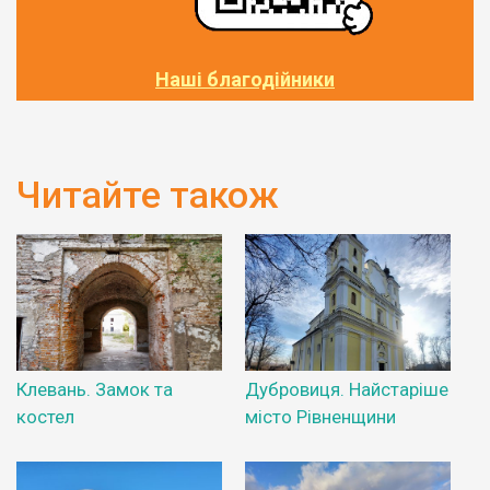
Наші благодійники
Читайте також
Клевань. Замок та
Дубровиця. Найстаріше
костел
місто Рівненщини