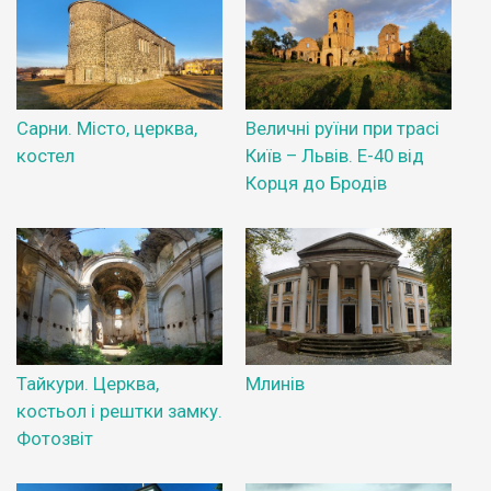
Сарни. Місто, церква,
Величні руїни при трасі
костел
Київ – Львів. Е-40 від
Корця до Бродів
Тайкури. Церква,
Млинів
костьол і рештки замку.
Фотозвіт