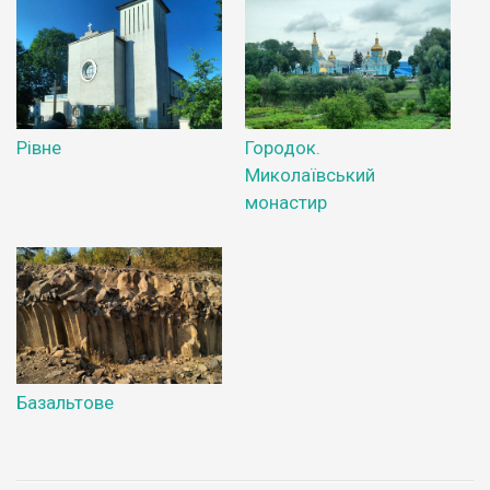
Рівне
Городок.
Миколаївський
монастир
Базальтове