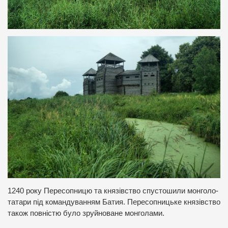
1240 року Пересопницю та князівство спустошили монголо-
татари під командуванням Батия. Пересопницьке князівство
також повністю було зруйноване монголами.