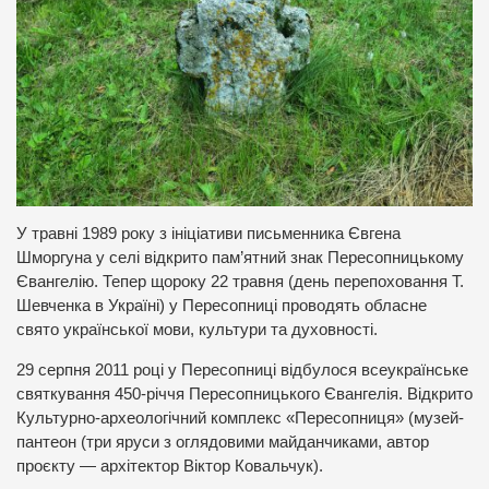
У травні 1989 року з ініціативи письменника Євгена
Шморгуна у селі відкрито пам’ятний знак Пересопницькому
Євангелію. Тепер щороку 22 травня (день перепоховання Т.
Шевченка в Україні) у Пересопниці проводять обласне
свято української мови, культури та духовності.
29 серпня 2011 році у Пересопниці відбулося всеукраїнське
святкування 450-річчя Пересопницького Євангелія. Відкрито
Культурно-археологічний комплекс «Пересопниця» (музей-
пантеон (три яруси з оглядовими майданчиками, автор
проєкту — архітектор Віктор Ковальчук).