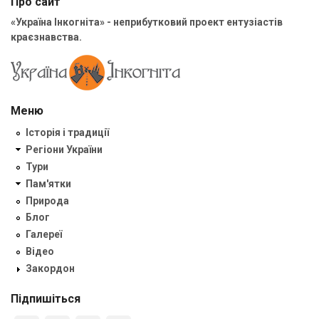
Про сайт
«Україна Інкогніта» - неприбутковий проект ентузіастів
краєзнавства.
Меню
Історія і традиції
Регіони України
Тури
Пам'ятки
Природа
Блог
Галереї
Відео
Закордон
Підпишіться