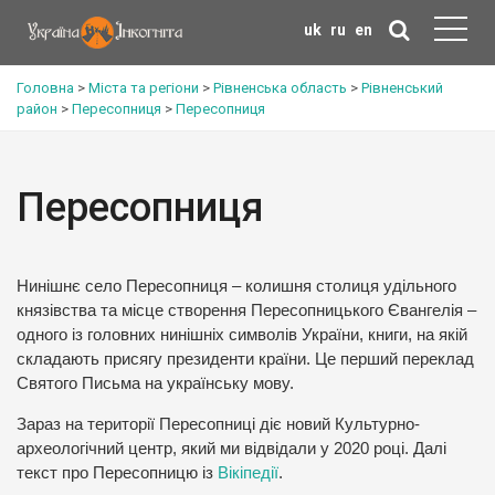
uk
ru
en
Головна
>
Міста та регіони
>
Рівненська область
>
Рівненський
район
>
Пересопниця
>
Пересопниця
Пересопниця
Нинішнє село Пересопниця – колишня столиця удільного
князівства та місце створення Пересопницького Євангелія –
одного із головних нинішніх символів України, книги, на якій
складають присягу президенти країни. Це перший переклад
Святого Письма на українську мову.
Зараз на території Пересопниці діє новий Культурно-
археологічний центр, який ми відвідали у 2020 році. Далі
текст про Пересопницю із
Вікіпедії
.